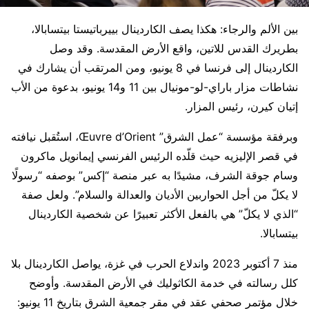
بين الألم والرجاء: هكذا يصف الكاردينال بييرباتيستا بيتسابالا،
بطريرك القدس للاتين، واقع الأرض المقدسة. وقد وصل
الكاردينال إلى فرنسا في 8 يونيو، ومن المرتقب أن يشارك في
نشاطات مزار باراي-لو-مونيال بين 11 و14 يونيو، بدعوة من الأب
إتيان كيرن، رئيس المزار.
وبرفقة مؤسسة “عمل الشرق” Œuvre d’Orient، استُقبل نيافته
في قصر الإليزيه حيث قلّده الرئيس الفرنسي إيمانويل ماكرون
وسام جوقة الشرف، مشيدًا به عبر منصة “إكس” بوصفه “رسولًا
لا يكلّ من أجل الحواربين الأديان والعدالة والسلام”. ولعل صفة
“الذي لا يكلّ” هي بالفعل الأكثر تعبيرًا عن شخصية الكاردينال
بيتسابالا.
منذ 7 أكتوبر 2023 واندلاع الحرب في غزة، يواصل الكاردينال بلا
كلل رسالته في خدمة الكاثوليك في الأرض المقدسة. وأوضح
خلال مؤتمر صحفي عقد في مقر جمعية الشرق بتاريخ 11 يونيو: