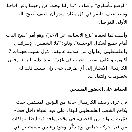
“الوضع مأساوي”. وأضاف: “ما زلنا نبحث عن وجهتنا وعن آفاقنا
وسط عنف حاضر في كل مكان. يبدو أن العنف أصبح اللغة
الأولى للتواصل”.
وأسف لما اسماه “نزع الإنسانية عن الآخر”، وهو أمر “يفتح الباب
أمام جميع أشكال الوحشية”. وتابع: “كلا الشعبين، الإسرائيلي
والفلسطيني، يعانيان من صدمة عميقة؛ الأول بسبب هجمات 7
أكتوبر، والثاني بسبب الحرب في غزة”. ومنذ بداية النزاع، رفض
الكاردينال الانحياز إلى أي طرف، حتى وإن تسبب ذلك له
بخصومات وانتقادات.
الحفاظ على الحضور المسيحي
في غزة، وصف الكاردينال حالة من البؤس المستمر، حيث
يكافح الشعب الفلسطيني للبقاء على قيد الحياة داخل قطاع
دمّرته سنوات من القصف، في وقت يواجه فيه أيضًا انتهاكات
من قبل حركة حماس. وإذ ذكّر بوجود رعيتين مسيحيتين في