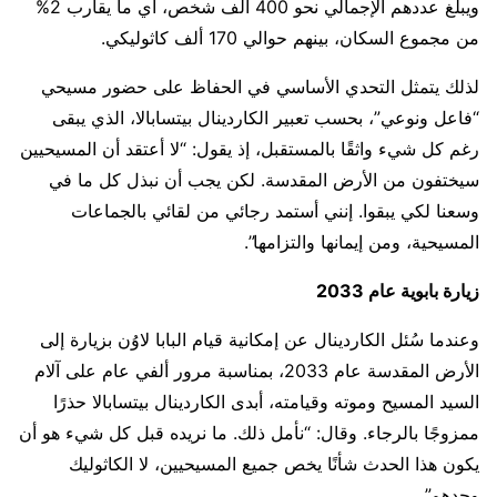
ويبلغ عددهم الإجمالي نحو 400 ألف شخص، أي ما يقارب 2%
من مجموع السكان، بينهم حوالي 170 ألف كاثوليكي.
لذلك يتمثل التحدي الأساسي في الحفاظ على حضور مسيحي
“فاعل ونوعي”، بحسب تعبير الكاردينال بيتسابالا، الذي يبقى
رغم كل شيء واثقًا بالمستقبل، إذ يقول: “لا أعتقد أن المسيحيين
سيختفون من الأرض المقدسة. لكن يجب أن نبذل كل ما في
وسعنا لكي يبقوا. إنني أستمد رجائي من لقائي بالجماعات
المسيحية، ومن إيمانها والتزامها”.
زيارة بابوية عام 2033
وعندما سُئل الكاردينال عن إمكانية قيام البابا لاوُن بزيارة إلى
الأرض المقدسة عام 2033، بمناسبة مرور ألفي عام على آلام
السيد المسيح وموته وقيامته، أبدى الكاردينال بيتسابالا حذرًا
ممزوجًا بالرجاء. وقال: “نأمل ذلك. ما نريده قبل كل شيء هو أن
يكون هذا الحدث شأنًا يخص جميع المسيحيين، لا الكاثوليك
وحدهم”.