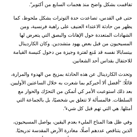
تفاقمت بشكل واضح منذ هجمات السابع من أكتوبر”.
حتى في القدس، تصاعدت حدة التوترات بشكل ملحوظ، كما
يظهر من حادثة الاعتداء العنيف على راهبة فرنسية، ومن
الشهادات المتعددة حول الإهانات والبصق التي يتعرض لها
المسيحيون من قبل بعض يهود متشددين. وكان الكاردينال
بيتسابالا نفسه قد مُنع لفترة وجيزة من دخول كنيسة القيامة
للاحتفال بقداس أحد الشعانين.
وتحدث الكاردينال عن هذه الحادثة بمزيج من الهدوء والمرارة،
قائلًا: “أفضل ألا أخبركم بما شعرت به خلال الساعتين الأوليين.
بعد ذلك استوعبت الأمر كي أتمكن من التحرّك والحوار مع
السلطات. فالمسألة لا تتعلق بي شخصيًا، بل بالجماعة التي
أمثلها. هي التي تهم قبل كل شيء”.
وفي ظل هذا المناخ المليء بعدم اليقين، يواصل المسيحيون،
الذين يتناقص عددهم أصلًا، مغادرة الأرض المقدسة تدريجيًا.