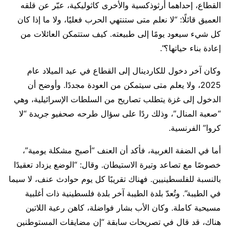
القطاع، إحداهما أرثوذكسية والأخرى كاثوليكية، عبّر عن قلقه
العميق قائلًا: “لا نعلم متى ستنتهي الحرب فعليًا، ولا ما إذا كان
كل شيء سيعود يومًا إلى طبيعته. كيف ستتمكن العائلات من
إعادة بناء حياتها؟”.
وكان آخر دخول للكاردينال إلى القطاع في عيد الميلاد عام
2025، ولا يعلم متى سيتمكن من العودة مجددًا. وأوضح أن
الدخول إلى غزة يتطلب تصاريح من السلطات الإسرائيلية، وهي
“صعبة المنال”، وذلك ردًا على سؤال طرحه صحفيو جريدة “لا
كروا” الفرنسية.
أما في الضفة الغربية، فأكد أن العنف “أصبح مشكلة يومية”،
خصوصًا مع تصاعد وتيرة الاستيطان. وقال: “الوضع يزداد تعقيدًا
بالنسبة للفلسطينيين. فهناك تقريبًا كل يوم حوادث عنف، لا سيما
في الطيبة”. وتُعدّ بلدة الطيبة آخر بلدة فلسطينية ذات أغلبية
مسيحية كاملة. وكان الأب بشار فواضلة، كاهن رعية اللاتين
هناك، قد قال في تصريحات سابقة “إن مضايقات المستوطنين