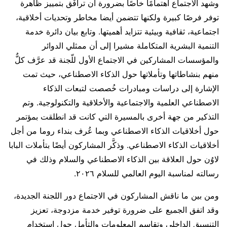
وشهد الاجتماع اهتمامًا خاصًا بضرورة أن ترافَق بتمييز ظاهرة
توفر فرصًا كبيرة ولكنها تتضمن أيضا مخاطر وتحديات أخلاقية،
اجتماعية، ثقافية وبيئية تتزايد أهميتها. وتابع بيان دائرة خدمة
التنمية البشرية المتكاملة مشيرا إلى أن ممثلي الدوائر
والمؤسسات المشاركين في الاجتماع الأول للّجنة قد عرَّف كلٌّ
منهم بنشاطاتها وتأملاتها حول الذكاء الاصطناعي، حيث تمت
الإشارة إلى دراسات ومبادرات خُصصت لتبعات الذكاء
الاصطناعي العلمية والاجتماعية والأخلاقية والتكنولوجية. وتم
التذكير من جهة أخرى بالمسيرة التي كانت قد انطلقت بمؤتمر
حول أخلاقيات الذكاء الاصطناعي وبما عُرف بنداء روما من أجل
أخلاقيات الذكاء الاصطناعي. وذكَّر المشاركون أيضًا بتأملات البابا
لاوُن حول العلاقة بين الذكاء الاصطناعي والسلام وذلك في
رسالته لمناسبة اليوم العالمي للسلام ٢٠٢٦.
ومن بين ما ناقش المشاركون في الاجتماع دور اللجنة الجديدة،
وقد اتفق الجميع على ضرورة توفير خدمة مزدوجة، تعزيز
التنسيق الداخلي وتقاسم المعلومات والتأمل حول استخدام