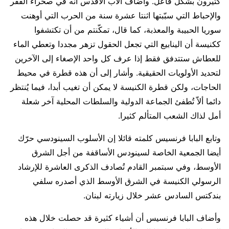
كثيرون بشكل فاعل. وأضاف الأب الأقدس أنه في صحراء الفقر
والإحباط التي سبّبتها اثنتا عشرة سنة من الحرب التي أوهنت
سوريا الحبيبة والمعذبة، كما قال، تمكّنتم من أن تكتشفوا
ككنيسة أن الينابيع التي تجعل الحقول تزهر مجددا وتعطي الماء
للعطاش ستتدفق فقط إذا عرف كل واحد الإصغاء إلى الآخرين
لتحديد الأولويات الحقيقية. وأشار إلى أن هذه قطرة في محيط
الحاجات، ولكن قطرة الكنيسة لا يمكن أن تغيب أبدا، فيما يُنتظر
دائما ألاّ تُطفئ الجماعة الدولية والسلطات المحلية آخر شعلة
أمل لذاك الشعب المتألم كثيرا.
وتابع البابا فرنسيس كلمته قائلا إن الأسلوب السينودسي حرّك
أيضا الجمعية الخاصة لسينودس الأساقفة من أجل الشرق
الأوسط، وفي سبتمبر القادم تُصادف الذكرى العاشرة للإرشاد
الرسولي الكنيسة في الشرق الأوسط الذي أصدره سلفي
بندكتس السادس عشر خلال زيارته لبنان.
وأضاف البابا فرنسيس أن أشياء كثيرة قد حصلت خلال هذه