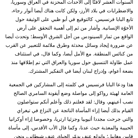
السنوات العشر لافتًا إلى الأحداث المحزنة في العراق وسوريا،
والاضطرابات في بلاد الأرز، ولكن كانت هناك أيضا أنوار رجاء،
تابع البابا فرنسيس، كالتوقيع في أبو ظبي على الوثيقة حول
الأخوّة الإنسانية. وأشار من ثم إلى أهمية التحقق على أرض
الواقع من ثمار السينودس من أجل الشرق الأوسط؛ وتحدث أيضا
عن ضرورة إيجاد وسائل محدثة وطرق ملائمة للتعبير عن القرب
من كنائس المنطقة. مع الأمل أيضا، وكما قال، في استئناف
عمل طاولة التنسيق حول سوريا والعراق التي تم إطلاقها منذ
بضعة أعوام، وإدراج لبنان أيضا في التفكير المشترك.
هذا ودعا البابا فرنسيس في كلمته إلى المشاركين في الجمعية
العامة لهيئة رواكو إلى مواصلة وضع أيقونة السامري الصالح
نصب أعينهم، وقال: لقد فعلتم ذلك وأعلم أنكم ستواصلون
القيام بذلك أيضا إزاء المأساة الناتجة عن النزاع في تيغراي
والتي جرحت مجددا أثيوبيا وجزئيا ارتريا، وخصوصا إزاء أوكرانيا
الحبيبة والمعذبة حيث عدنا، وكما قال الأب الأقدس، إلى مأساة
قايين وهابيل؛ واندلع عنف يدمّر الحياة، عنف شيطاني، ونحن