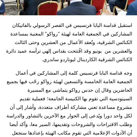
استقبل قداسة البابا فرنسيس في القصر الرسولي بالفاتيكان
المشاركين في الجمعية العامة لهيئة “رواكو” المعنية بمساعدة
الكنائس الشرقية، وتُعقد الأعمال من العشرين وحتى الثالث
والعشرين من يونيو وقد افُتتحت بقداس إلهي ترأسه عميد دائرة
الكنائس الشرقية الكاردينال ليوناردو ساندري.
وجه قداسة البابا فرنسيس كلمة إلى المشاركين في أعمال
الجمعية العامة الخامسة والتسعين لهيئة رواكو رحّب فيها بجميع
الحاضرين وقال إن حدس رواكو يتماشى مع المسيرة
السينودسية التي تقوم بها الكنيسة الجامعة؛ فعملية تقديم
مشروع مساعدة تعني مشاركة أطراف متعددة، وأشار إلى أن
لكل واحد دورا ويُدعى إلى الحوار مع الآخرين بالتشاور والدراسة
وطلب الاقتراحات والشروحات وتقديمها، السير معا، وأكد أيضا
أن الأدوات الإعلامية التي تقوم مكاتب الهيئة بإعدادها ستجعل