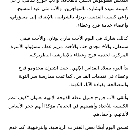
القديس أنطونيوس الكبير، بالفجالة، والأب جورج سامي، راعي
كنيسة سيدة البشارة، بالمهاجرين، والأب متى عبد المسيح،
راعي كنيسة القديسة تريزا، بالشرابية، بالإضافة إلى مسؤولي،
وأعضاء خدمة فرح وعطاء.
كذلك، شارك في اليوم الأخت ماري يونان، والأخت فيفي
سمعان، والأخ مجدي حنا، والأخت مريم عطا، مسؤولو الأسرة
المركزية لخدمة فرح وعطاء بالإيبارشية البطريركية.
بدأ اليوم بصلاة القداس الإلهي، حيث اشترك مخدومو فرح
وعطاء في تقدمات القداس، كما تمت ممارسة سر التوبة
والمصالحة، بقيادة الآباء الكهنة.
وألقى الأب جورج جميل عظة الذبيحة الإلهية بعنوان “كيف تنظر
الكنيسة للأجداد وأهميتهم في الحياة”، مؤكدًا أنهم حجر الأساس
لأبنائهم، وأحفادهم.
تضمن اليوم أيضًا بعض الفقرات الرياضية، والترفيهية، كما قدم