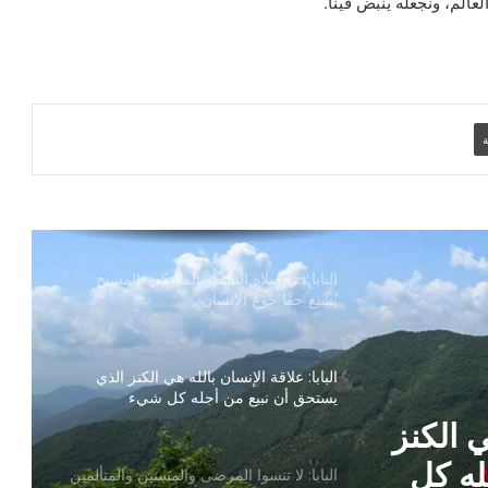
لعالم، ونجعله ينبض فينا.
لأن محبته أقوى من ضعفنا
البابا: الإفخارستيا هي أثمن ما تملكه الكنيسة
في مسيرتها عبر التاريخ
ة
البابا: المسيح يحمل صليبنا معنا ويحوّل الألم
إلى رجاء
البابا في صلاة التبشير الملائكي: المسيح
يُشبع حقًا جوع الإنسان
البابا: علاقة الإنسان بالله هي الكنز الذي
يستحق أن نبيع من أجله كل شيء
ي الكنز
له كل
البابا: لا تنسوا المرضى والمسنين والمتألمين