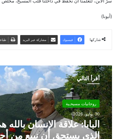
سرّ الابن، لتعلّمنا أن نحفظ في داخلنا قلب المسيح، مخلِّص ا
(أبونا)
شاركها
فيسبوك
مشاركة عبر البريد
طباع
أقرأ التالي
روحانيات مسيحـية
30 يوليو، 2026
البابا: علاقة الإنسان بالله ه
الذي يستحق أن نبيع من أج