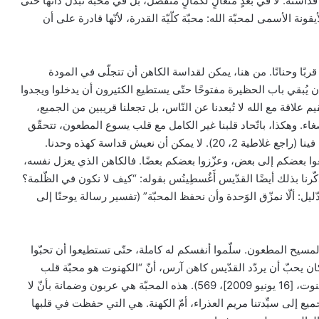
يف تكون قداسته: لا في بُعدٍ متعالٍ لكمالٍ منفصل، بل في محبّة تبذل ذاتها حتّى
ونة الأسمى لمحبّة الله: محبّة كلّيّة القدرة، لأنّها قادرة على أن
قربًا وحنانًا. من هنا، يمكن لقداسة الكاهن أن تتجلّى في المودة
 يُبقي باب الحظيرة مفتوحًا حتّى يستطيع الكثيرون أن يدخلوا ويجدوا
 لذلك، مطلوبٌ منّا أن نقيم علاقة مع الله لا تُبعدنا عن النّاس، بل تجعلنا قريبين من الجميع،
إصغاء. وهكذا، باتّحاد قلبنا غير الكامل مع قلب يسوع المطعون، تتحقّق
مسيرتنا نحو القداسة. فلا نحيا نحن بعد الآن، بل المسيح يحيا فينا (راجع غلاطية 2، 20). لا يمكن أن نعيش قداسة كهذه وحدنا.
غوا بعضكم إلى بعض، وعزّزوا بعضكم بعضًا. فالكاهن الذي يعزل نفسه،
ذكّرنا بذلك أيضًا القدّيس أَغُسطِينُس بقوله: “كيف لا نكون في الظّلمة؟
البابا: ملكوت الله يأتي في صِغَر الحياة
اليومية ويحوِّل العالم من الداخل
دّليل: ألّا نمزّق الوَحدة وأن نحفظ المحبّة” (تفسير رسالة يوحنّا إلى
البابا: تبنّوا أسلوبًا إنجيليًا لا بالقوة بل بالثقة
لب المسيح المطعون. سلّموا أنفسكم له كاملة، حتّى تستطيعوا أن تحبّوا
بعمل الله
 كان يحبّ أن يردّد القدّيس كاهن آرس، أنّ “الكهنوت هو محبّة قلب
يسوع” (راجع بندكتس السّادس عشر، رسالة إعلان سنة الكهنوت، [16 يونيو 2009]، 569). هذه المحبّة هي عربون وضمانة بأنّ لا
ميع إلى سيِّدتنا مريم العذراء، أمّ الكهنة. هي التي حفظت في قلبها
البابا: الله لا يملّ من زرع كلمته في قلوبنا