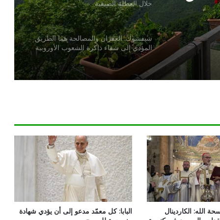
خلال العطلة الصيفية
شيفشوك: الغفران والمصالحة هما الطريق
المؤدي إلى شفاء ذاكرة الشعوب الأوروبية
البابا لاوُن: نزع السلاح هو الذي يصنع السلام
وليس الأسلحة النووية
البابا: ملكوت الله يأتي في صِغَر الحياة
اليومية ويحوِّل العالم من الداخل
البابا: تبنّوا أسلوبًا إنجيليًا لا بالقوة بل بالثقة
بعمل الله
حة الله: الكاردينال
البابا: كل معمّد مدعو إلى أن يؤدي شهادة
البابا: الله لا يملّ من زرع كلمته في قلوبنا