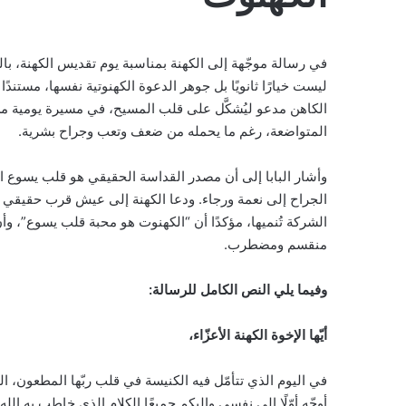
في رسالة موجّهة إلى الكهنة بمناسبة يوم تقديس الكهنة، بال
ليست خيارًا ثانويًا بل جوهر الدعوة الكهنوتية نفسها، مستندً
الكاهن مدعو ليُشكَّل على قلب المسيح، في مسيرة يومية من ال
المتواضعة، رغم ما يحمله من ضعف وتعب وجراح بشرية.
وأشار البابا إلى أن مصدر القداسة الحقيقي هو قلب يسوع الم
الجراح إلى نعمة ورجاء. ودعا الكهنة إلى عيش قرب حقيقي من 
الشركة تُنميها، مؤكدًا أن “الكهنوت هو محبة قلب يسوع”، و
منقسم ومضطرب.
وفيما يلي النص الكامل للرسالة:
أيّها الإخوة الكهنة الأعزّاء،
في اليوم الذي تتأمّل فيه الكنيسة في قلب ربّها المطعون، الذ
أوجّه أوّلًا إلى نفسي وإليكم جميعًا الكلام الذي خاطب به الله شعب 