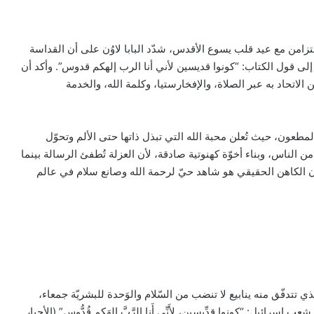
تزامن مع عيد قلب يسوع الأقدس، شدّد البابا لاوُن على أن القداسة
ا إلى قول الكتاب: “كونوا قديسين لأني أنا الرب إلهكم قدوس”. وأكد أن
اتحاد به عبر الصلاة، والإفخارستيا، وكلمة الله، والخدمة
طعون، حيث تُعلن محبة الله التي تبذل ذاتها حتى الألم وتحوّل
الناس، وبناء أخوّة كهنوتية صادقة، لأن العزلة تُطفئ الرسالة بينما
أن الكاهن الحقيقي هو شاهد حيّ لرحمة الله وصانع سلام في عالم
ي تتدفّق منه ينابيع لا تنضب من السّلام والوَحدة للبشريّة جمعاء،
إسرائيل: “كونوا قِدِّيسين، لأَنِّي أَنا الرَّبَّ إِلهَكم قُدُّوس” (الأحبار