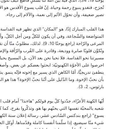
يوحنّا 19، 34)، الذي فيه بيّن الله لنا بشكلٍ قاطع ك
تُجرَح، فتغدو ينبوع رحمة وحياة. إنّ قلب يسوع الأقدس هو الأيق
تصير ضعيفة، وأن تحوّل الألم إلى نعمة، والآلام إلى رجاء.
هذا القلب المبارك إذًا، هو ”المكان“ الذي تظهر فيه القداسة 
المتواضعة والشّجاعة، وفي أن يكون للكلّ ومن أجل الكلّ، وأن
المرعى والرّاحة (راجع يوحنّا 10، 9).
وتُكوِّن قلوبًا صابرة ووديعة، وقادرة على القُرب والرّأفة وال
احرصوا على الأخوّة الكهنوتيّة: ابحثوا بعضكم عن بعض، وأص
ينطفئ تدريجيًّا، أمّا الكاهن الذي يسير مع إخوته فإنّه ينمو. ي
بأن نحبّ الإخوة. وما الدّليل على أنّنا نحبّ الإخوة؟ هذا هو ال
بارثوس، 2، 3).
أيّها الكهنة الأعزّاء، جدّدوا كلّ يوم قولكم ”هاءنذا“ أمام ق
شعبه بالمحبّة نفسها التي يحبّهم بها هو. وتذكّروا بفرح، كما
شيء منّا سيضيع، إذا سلّمنا أنفسنا كاملة وقدّمناها. أوكل الج