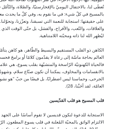
تُعطَى لنا، بالاحتفال اليوميّ بالإفخارستيّا، والصّلاة، والتّأ
بالمسيح في كلّ شيء: في ما نقوم به، وفي كلّ ما يحدث معنا يو
على حقيقتها: استجابة للنعمة التي تسبقنا، وتعزّزنا، وتحوّلنا.
والعلاقات، والتّعب، والأفراح، والفشل، بل حتّى الوقت الذي يب
ليُظهِر الله لنا ذاته ومحبّته اللامتناهية.
الكاهن ذو القلب المستقيم والبسيط والطّاهر، هو كاهن يتأم
العالم بحاجة ماسّة إلى رعاة لا يقدّمون كلامًا أو برامجَ ف
فالحياة الكهنوتيّة الرّاسخة والمتشبّهة بقلب يسوع، هي علامة
بالانقسامات والمخاوف، يمكننا أن نكون صنّاع سلام، وشهودً
الجرحى، وحماسنا ليس اضطرابًا، بل فيضًا من حبّ “هو نشوة، إن
العامّة، لقد أحَبَّنا، 28).
قلب المسيح هو قلب القدّيسين
الاستجابة للدعوة لنكون قديسين لا تقوم أساسًا على الجهد ال
الالتزام الواثق بالمحبّة المُعلنة في قلب يسوع المطعون. ال