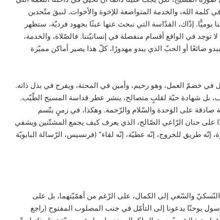
مّل في كلمة الله، والخدمة المتواضعة للإخوة والأخوات. لنبقَ متّحدين
ميًّا. إذّاك، القدّاسة التي نبحث عنها عبثًا بجهود فرديّة، ستظهر
 لا توجد في الواقع أقسام منفصلة في إنسانيّتنا. فالصّلاة، والخدمة،
دو ضائعًا أو الحبّ الذي يبدو مهدورًا، كلّ هذا يصير أماكن مميّزة
ّل في خضمّ العمل، وهو رحيم، وأمين في المحنة، ويفرح في بذل ذاته.
حسب، بل شهادة حيّة لقلبٍ متصالح، ينشر عطر قداسة المسيح الطّيّب.
 صادقة على الوَحدة والسّلام والرّحمة. وهكذا، في زمنٍ يتّسم
ا على حنان الرّاعي الصّالح، الذي يعرف كيف يجمع المشتّتين ويشفي
ّه طريق للخروج، إنّه عطيّة، إنّه لقاء” (فرنسيس، الرّسالة البابويّة
نّسكيّ والسّعي إلى الكمال، على الرّغم من أهمّيّتهما، بل على
رّسول يوحنّا يدعونا إلى التأمّل في جنب المصلوب المفتوح (راجع