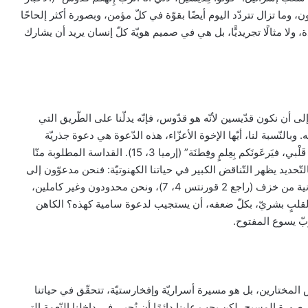
وة الإلهيّة القرون، وما تزال تتردّد اليوم أيضًا بقوّة في كلّ مؤمن، وبصورة أكثر إلحاحًا
 ولا مثالًا تجريديًّا، بل هي في صميم هويّة كلّ إنسان يريد أن يشارك
 أن نكون قدّيسين لأنّه هو قدّوس، فإنّه يدلّنا على الطّريق التي
بالنّسبة لنا، أيّها الإخوة الأعزّاء، هذه الدّعوة هي دعوة جذريّة
بصورة خاصّة. وعد الرّبّ الإله قال: “أُعْطيكم رُعاةً على وَفقِ قَلْبي، فيَرعَونَكم بِعِلمٍ وفِطنَة” (إرميا 3، 15). القداسة المطلوبة منّا
تّحديد يظهر التّناقض الكبير في حياتنا الكهنوتيّة: فنحن مدعوّون إلى
أن نشارك في قداسة الله نفسها، لكنّنا نحمل هذا الكنز في آنية من خزف (راجع 2 قورنتس 4، 7)، ونحن محدودون وغير كاملين،
كن لقلبٍ بشريّ، بكلّ ضعفه، أن يستجيب لدعوة سامية كهذه؟ الكاهن
ّبّ يسوع المفتوح.
 المختارين، بل هو مسيرة أسراريّة وإفخارستيّة، تتحقّق في حياتنا
لى صورة المسيح، لكن يجب علينا دائمًا أن نُحيي في داخلنا النّعمة التي