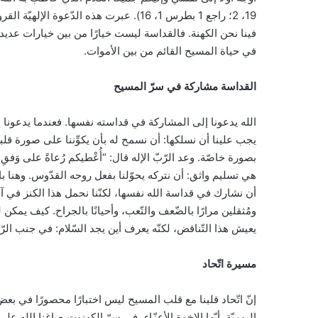
19، 2؛ راجع 1 بطرس 1، 16). عبرت هذه الدّع
فينا نحن الكهنة. فالقداسة ليست خيارًا من بين خيارات عديدة،
في حياة المسيح القائم من بين الأموات.
القداسة مشاركة في سرّ المسيح
الله يدعونا إلى المشاركة في قداسته نفسها. فعندما يدعونا إلى
يجب علينا أن نسلكها: أن نسمح له بأن يكوِّننا على صورة قلبه. و
هي تسليم واثق: أن نتركه يحوّلنا بفعل روحه القدّوس. وهنا بال
ومُثقلين مرارًا بالضّعف والتّعب، وأحيانًا بالجراح. كيف يم
يعيش هذا التّناقض، لكنّه يعرف أين يجد السّلام: في جنب الر
مسيرة اتّحاد
إنّ اتّحاد قلبنا مع قلب المسيح ليس اختبارًا محصورًا في بعض
اليوميّة. أيّها الإخوة الأعزّاء، في سرّ الكهنوت صاغنا الله ع