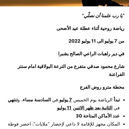
“يا رب علمنا أن نصلّي”
رياضة روحية أثناء عطلة عيد الأضحى
من
7
يوليو الى
11
يوليو
2022
في دير راهبات الراعي الصالح بشبرا
شارع محمود صدقي متفرع من الترعة البولاقية امام سنتر
الفراعنة
محطة مترو روض الفرج
تبدأ
الرياضة يوم الخميس
7
يوليو
في
السادسة مساء
، و
تنتهي
في
الثانية بعد ظهر الاثنين
11
يوليو
عدد الأماكن المتاحة
30
المكان مجهز للإقامة لا داعي لإحضار “ملايات”، احضر فوطة