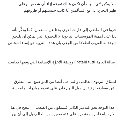
أنه لا يمكن لأي سبب أن تكون هناك تفرقة إزاء أي شخص، وعلى
ظهر النجاح، بل مع المتألمين أيا كانت جنسيتهم أو ظروفهم
 هاجروا في الماضي إلى قارات أخرى بحثا عن مستقبل، كما وذكَّر بأنه
ا على أهمية المؤسسات التربوية لا النخبوية التي يمكن أن يلتحق
دة وخدمة القريب انطلاقا من الوعي بأن هدف التربية هو إنماء أشخاص
ودعا البابا في هذا السياق شباب أوروبا إلى قراءة كل من الرسالة العامة Fratelli tutti ووثيقة الأخوَّة الإنسانية التي وقعها قداسته
الميثاق التربوي العالمي والتي هي أيضا من المواضيع التي يتطرق
نا عن سعادته لرؤية أن جيل اليوم قادر على تقديم مبادرات ملموسة
هذا التوجه نحو التدمير الذاتي فسيكون من الصعب أن ينجح في هذا
لام حياة فاخرة مقتصرة على فئة صغيرة من العالم، بل إلى أن يروا