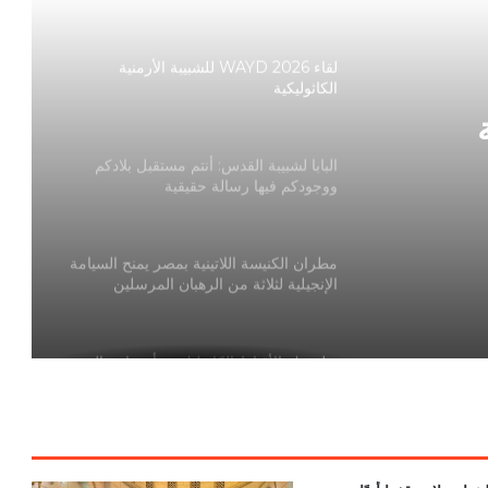
العمل ومحافظ الإسكندرية
لقاء WAYD 2026 للشبيبة الأرمنية
الكاثوليكية
بة
البابا لشبيبة القدس: أنتم مستقبل بلادكم
ووجودكم فيها رسالة حقيقية
مطران الكنيسة اللاتينية بمصر يمنح السيامة
الإنجيلية لثلاثة من الرهبان المرسلين
الكومبونيان
بطريرك الأقباط الكاثوليك يترأس احتفال
المناولة الاحتفالية الأولى بكاتدرائية القديس
أنطونيوس الكبير بالفجالة
لبنان: 100 ألف طفل قد لا يعودون إلى
المدارس مع بداية العام الدراسي