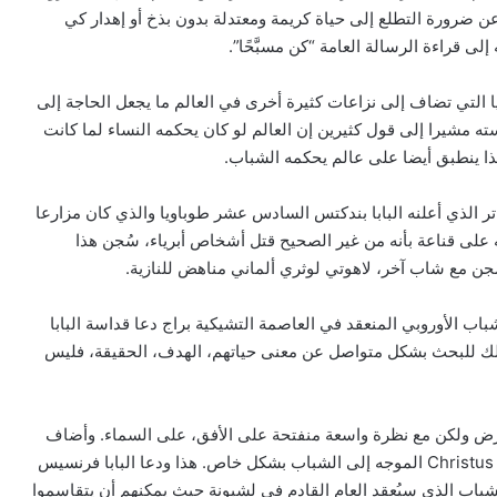
عن ضرورة التطلع إلى حياة كريمة ومعتدلة بدون بذخ أو إهدار كي
لى قراءة الرسالة العامة “كن مسبَّحًا”.
ا التي تضاف إلى نزاعات كثيرة أخرى في العالم ما يجعل الحاجة إلى
استه مشيرا إلى قول كثيرين إن العالم لو كان يحكمه النساء لما كانت
ذا ينطبق أيضا على عالم يحكمه الشباب.
اتر الذي أعلنه البابا بندكتس السادس عشر طوباويا والذي كان مزارعا
 على قناعة بأنه من غير الصحيح قتل أشخاص أبرياء، سُجن هذا
جن مع شاب آخر، لاهوتي لوثري ألماني مناهض للنازية.
اب الأوروبي المنعقد في العاصمة التشيكية براج دعا قداسة البابا
ذلك للبحث بشكل متواصل عن معنى حياتهم، الهدف، الحقيقة، فليس
أرض ولكن مع نظرة واسعة منفتحة على الأفق، على السماء. وأضاف
لبنان: 100 ألف طفل قد لا يعودون إلى
أنه يمكن أن تساعدهم في هذا قراءة الإرشاد الرسولي Christus vivit الموجه إلى الشباب بشكل خاص. هذا ودعا البابا فرنسيس
المدارس مع بداية العام الدراسي
شباب الذي سيُعقد العام القادم في لشبونة حيث يمكنهم أن يتقاسموا