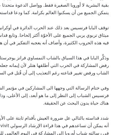
بقية البشرية لا أوروبا الصغيرة فقط. وواصل الدعوة متحدثا 
يتمكن الجميع من أن يسكنوا العالم بكرامة. كما ودعا قداسته إ
توقف البابا فرنسيس بعد ذلك عند الحرب الدائرة في أوكراني
ميثاق تربوي يربي الجميع على الأخوّة أكثر إلحاحا. وتابع قد
فيه هذه الحروب الكثيرة، وأضاف أنه يعجبه التفكير في أن ه
وذكَّر البابا في هذا السياق بالشاب النمساوي فرانز يوجرست
رفض المشاركة في الحرب التي أطلقها هتلر لأن إيمانه جعله
الشاب ورفض تغيير قناعته رغم التعذيب إلى أن قُتل في الس
وفي ختام الرسالة التي وجهها الى المشاركين في مؤتمر الشب
فرنسيس الشباب إلى النظر إلى ما هو أبعد، إلى الأعلى، و
هناك حياة بدون البحث عن الحقيقة.
شدد قداسته بالتالي عل ضرورة العيش بأقدام ثابتة على ال
في رسالته شباب أوروبا إلى المشاركة في اليوم العالمي لل