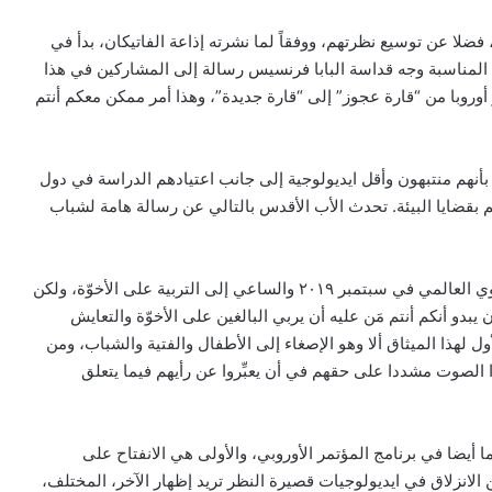
فضلا عن توسيع نظرتهم، ووفقاً لما نشرته إذاعة الفاتيكان، بدأ في
ه المناسبة وجه قداسة البابا فرنسيس رسالة إلى المشاركين في هذا
ر أوروبا من “قارة عجوز” إلى “قارة جديدة”، وهذا أمر ممكن معكم أنتم
 بأنهم منتبهون وأقل ايديولوجية إلى جانب اعتيادهم الدراسة في دول
 بقضايا البيئة. تحدث الأب الأقدس بالتالي عن رسالة هامة لشباب
هذا وأراد البابا فرنسيس تذكير الشباب بإطلاق الميثاق التربوي العالمي في سبتمبر ٢٠١٩ والساعي إلى التربية على الأخوّة، ولكن
بدو أنكم أنتم مَن عليه أن يربي البالغين على الأخوّة والتعايش
 لهذا الميثاق ألا وهو الإصغاء إلى الأطفال والفتية والشباب، ومن
 الصوت مشددا على حقهم في أن يعبِّروا عن رأيهم فيما يتعلق
 أيضا في برنامج المؤتمر الأوروبي، والأولى هي الانفتاح على
الانزلاق في ايديولوجيات قصيرة النظر تريد إظهار الآخر، المختلف،