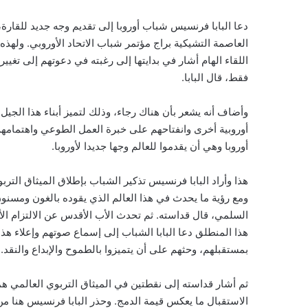
دعا البابا فرنسيس شباب أوروبا إلى تقديم وجه جديد للقارة، 
العاصمة التشيكية براج مؤتمر شباب الاتحاد الأوروبي. ولهذ
اللقاء الهام أشار في بدايتها إلى رغبته في دعوتهم إلى تغيي
فقط، قال البابا.
وأضاف أنه يشعر بأن هناك رجاء، وذلك لتميز أبناء هذا الجيل
أوروبية أخرى وانفتاحهم على خبرة العمل الطوعي واهتمامهم
أوروبا وهي أن يقدموا للعالم وجها جديدا لأوروبا.
ومع رؤية ما يحدث في هذا العالم الذي يقوده بالغون ومسنون ي
السلمي، قال قداسته. ثم تحدث الأب الأقدس عن الالتزام الأول
هذا المنطلق دعا البابا الشباب إلى إسماع صوتهم وإعلاء هذا
بمستقبلهم، وحثهم على أن يتميزوا بالطموح والإبداع والنقد.
ثم أشار قداسته إلى نقطتين في الميثاق التربوي العالمي هما
الاستقبال ما يعكس قيمة الدمج. وحذر البابا فرنسيس هنا من 