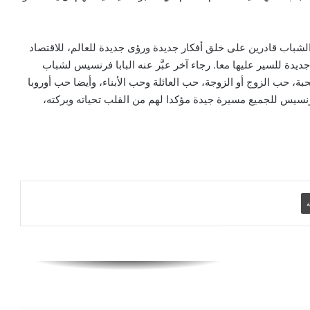
البابا يشجّع شباب العراق على أن يكونوا نور
لشباب قادرين على خلق أفكار جديدة ورؤى جديدة للعالم، للاقتصاد
المسيح ورسُل رجاء في بلدهم
دة للسير عليها معا. رجاء آخر عبَّر عنه البابا فرنسيس لشباب
بة، حب الزوج أو الزوجة، حب العائلة وحب الأبناء، وأيضا حب أوروبا
رنسيس للجميع مسيرة جيدة مؤكدا لهم من القلب تحياته وبركته،
الكنيسة الكاثوليكية بمصر تثمن الأداء
المتميز للمنتخب المصري وروح التكاتف
التي جمعت المصريين
اختتام الملتقى الرابع لمديري المدارس
الكاثوليكية بمصر.. تأكيد على القيادة التربوية
ورسالة الفرح والخدمة
ة
البابا لاوُن: الجامعات اليسوعية مدعوّة إلى
ترسيخ الرجاء.. وخدمة الفقراء ومواكبة
تحديات الذكاء الاصطناعي
معهد دون بوسكو بالإسكندرية يحتفل بتسليم
شهادات التدريب للمتدربين بحضور وزير