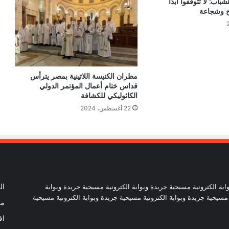
باب: لا تتوقفوا أبدًا
ح وشجاعة
البابا يشجّع شباب العراق على أن يكونوا نور
المسيح ورسُل رجاء في بلدهم
مطران الكنيسة اللاتينية بمصر يترأس
الكنيسة الكاثوليكية بمصر تثمن الأداء
قداس ختام أعمال المؤتمر الدولي
المتميز للمنتخب المصري وروح التكاتف
الكاثوليكي للكشافة
التي جمعت المصريين
22 أغسطس، 2024
اختتام الملتقى الرابع لمديري المدارس
الكاثوليكية بمصر.. تأكيد على القيادة التربوية
ورسالة الفرح والخدمة
البابا لاوُن: الجامعات اليسوعية مدعوّة إلى
ترسيخ الرجاء.. وخدمة الفقراء ومواكبة
ابة الكترونية مسيحية جريدة وبوابة الكترونية مسيحية جريدة وبوابة
ال
تحديات الذكاء الاصطناعي
 مسيحية جريدة وبوابة الكترونية مسيحية جريدة وبوابة الكترونية مسيحية
من
اف
معهد دون بوسكو بالإسكندرية يحتفل بتسليم