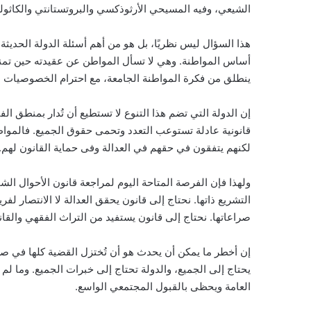
الشيعي، وفيه المسيحي الأرثوذكسي والبروتستانتي والكاثوليك
هذا السؤال ليس نظريًا، بل هو من أهم أسئلة الدولة الحديثة. 
أساس المواطنة. وهي لا تسأل المواطن عن عقيدته حين تمنحه
ينطلق من فكرة المواطنة الجامعة، مع احترام الخصوصيات الد
إن الدولة التي تضم هذا التنوع لا تستطيع أن تُدار بمنطق الفئ
قانونية عادلة تستوعب التعدد وتحمى حقوق الجميع. فالمواطن
لكنهم يتفقون في حقهم في العدالة وفى حماية القانون لهم.
ولهذا فإن الفرصة المتاحة اليوم لمراجعة قانون الأحوال ال
التشريع ذاتها. نحتاج إلى قانون يحقق العدالة لا الانتصار ل
صراعاتها. نحتاج إلى قانون يستفيد من التراث الفقهي والقانو
إن أخطر ما يمكن أن يحدث هو أن تُختزل القضية كلها في صراع 
يحتاج إلى الجميع، والدولة تحتاج إلى خبرات الجميع. وما ل
العامة ويحظى بالقبول المجتمعي الواسع.