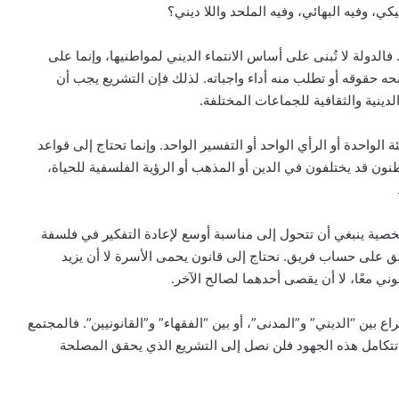
ي، وفيه البهائي، وفيه الملحد واللا ديني؟
فالدولة لا تُبنى على أساس الانتماء الديني لمواطنيها، وإنما على
 حقوقه أو تطلب منه أداء واجباته. لذلك فإن التشريع يجب أن
ينية والثقافية للجماعات المختلفة.
ة الواحدة أو الرأي الواحد أو التفسير الواحد. وإنما تحتاج إلى قواعد
ون قد يختلفون في الدين أو المذهب أو الرؤية الفلسفية للحياة،
شخصية ينبغي أن تتحول إلى مناسبة أوسع لإعادة التفكير في فلسفة
فريق على حساب فريق. نحتاج إلى قانون يحمى الأسرة لا أن يزيد
ني معًا، لا أن يقصى أحدهما لصالح الآخر.
بين “الديني” و”المدنى”، أو بين “الفقهاء” و”القانونيين”. فالمجتمع
م تتكامل هذه الجهود فلن نصل إلى التشريع الذي يحقق المصلحة