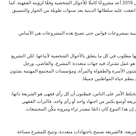
حاليًا على مجلس النواب. فالأزهر الشريف أعلن أنه في أبريل 2019 أعد مشروعًا كاملًا للأحوال الشخصية وفقًا لرؤيته الفقهية. كما
فقت عليه سلطاتها الدينية بعد سنوات طويلة من الحوار والتنسيق
ينية بمشروعات قوانين حتى تصبح هذه المشروعات هي الأساس
يها مطلوب في كل ما يتعلق بالأحوال الشخصية لأتباعها. لكن التشريع
ما هو عمل تشترك فيه جهات متعددة: المشرع، والقاضي، ورجل
شئون الأسرة والطفولة والمرأة، ومؤسسات المجتمع المهتمة بشئون
 ينظم حياة المواطنين جميعًا.
ما يختلط الأمر على الناس، فيظنون أن كل رأى فقهى هو الشريعة ذاتها،
يعة أوسع بكثير من اجتهاد واحد أو رأى واحد، فالتراث الفقهي
 إن هذا التنوع كان دائمًا مصدر ثراء ومرونة مكّن المجتمعات
 الشريعة، فالشريعة تسمح باجتهادات متعددة، وتتيح للمشرع مساحة