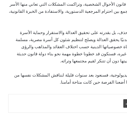
ح قانون الأحوال الشخصية، وتراكمت المشكلات التي تعاني منها الأسر
القتل الرحيم بين التشريع والضمير – الأب
بين احترام المرجعية الدستورية، والاستفادة من الخبرة القانونية،
رفعت بدر
حذف، بل بقدرته على تحقيق العدالة والاستقرار وحماية الأسرة
بين صرخة الضمير وصمت العالم – الأب
 مدنيًا يحقق العدالة ويصلح لتنظيم شئون كل أسرة مصرية، مسلمة
إبراهيم فلتس
ة خصوصياتها الدينية حسب اختلاف العقائد والمذاهب والرؤى
غيره، فسنكون قد خطونا خطوة مهمة نحو بناء دولة قانون حديثة
ها دون أن تتنكر لقيم مجتمعها وتراثه.
رئيس أساقفة نابولي يكتب: حين يتعلّم الشرُّ
حسنَ السلوك – الكاردينال دومينيكو باتاليا
يديولوجية، فسنعود بعد سنوات قليلة لنناقش المشكلات نفسها من
 أضعنا الفرصة حين كانت متاحة أمامنا.
الاضطهاد المهذّب: وجه جديد لمعاناة
المسيحيين في العالم
ة
الإنشقاق عن الكنيسة الكاثوليكية – الأب د.
ريمون جرجس الفرنسيسكاني