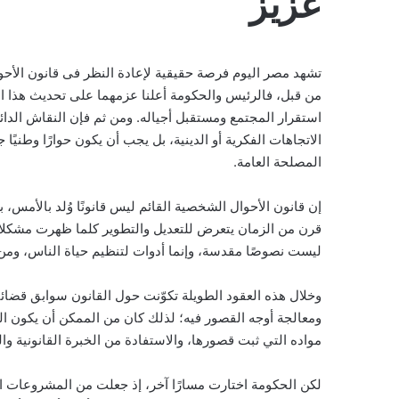
عزيز
تشهد مصر اليوم فرصة حقيقية لإعادة النظر فى قانون الأحو
من قبل، فالرئيس والحكومة أعلنا عزمهما على تحديث هذا ال
استقرار المجتمع ومستقبل أجياله. ومن ثم فإن النقاش الدائ
الاتجاهات الفكرية أو الدينية، بل يجب أن يكون حوارًا وطنيًا
المصلحة العامة.
إن قانون الأحوال الشخصية القائم ليس قانونًا وُلد بالأمس
قرن من الزمان يتعرض للتعديل والتطوير كلما ظهرت مشكلات 
ليست نصوصًا مقدسة، وإنما أدوات لتنظيم حياة الناس، ومن 
وخلال هذه العقود الطويلة تكوّنت حول القانون سوابق قضا
ومعالجة أوجه القصور فيه؛ لذلك كان من الممكن أن يكون الط
مواده التي ثبت قصورها، والاستفادة من الخبرة القانونية وال
لكن الحكومة اختارت مسارًا آخر، إذ جعلت من المشروعات ا