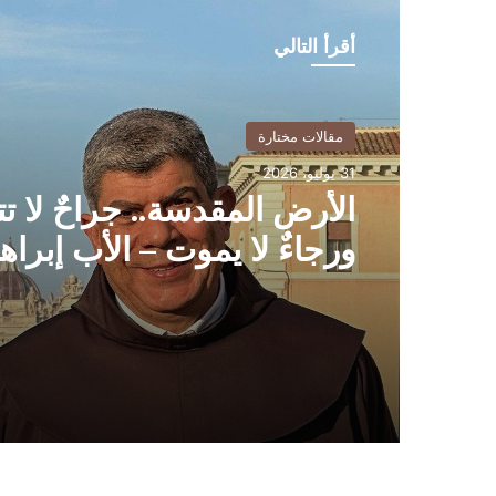
أقرأ التالي
مقالات مختارة
31 يوليو، 2026
الأرض المقدسة.. جراحٌ لا ت
ورجاءٌ لا يموت – الأب إبراه
فلتس