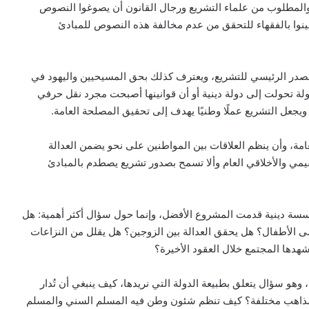
 والمطلوب من علماء التشريع ورجال القانون أن يصوغوا النصوص
عينوا بالفقهاء للتحقق من عدم مخالفة هذه النصوص للمبادئ
مصدر الرئيسي للتشريع، ويعترف كذلك بحق المسيحيين واليهود في
ولة تحولت إلى دولة دينية أو أن قوانينها أصبحت مجرد نقل حرفي
ويجعل التشريع عملًا وطنيًا يهدف إلى تحقيق المصلحة العامة.
مة، وأن ينظم العلاقات بين المواطنين على نحو يضمن العدالة
لقيمي والأخلاقي العام وألا تسمح بصدور تشريع يصطدم بالمبادئ
سسة دينية قدمت المشروع الأفضل، وإنما حول سؤال أكثر أهمية: هل
الأطفال؟ هل يحقق العدالة بين الزوجين؟ هل يقلل من النزاعات
شهدها المجتمع خلال العقود الأخيرة؟
 وهو سؤال يتعلق بطبيعة الدولة التي نريدها، كيف ينبغي أن تُدار
 ومذاهب مختلفة؟ كيف تنظم شئون وطن فيه المسلم السني والمسلم