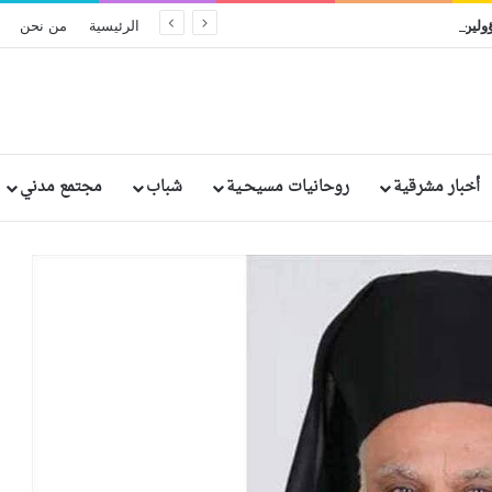
الحكم بالإعدام على مسؤولين سريلانكيين سابقين بسبب الإهمال في تفجيرات عيد الفصح الدامية
الرئيسية
من نحن
أخبار مشرقية
روحانيات مسيحـية
شباب
مجتمع مدني