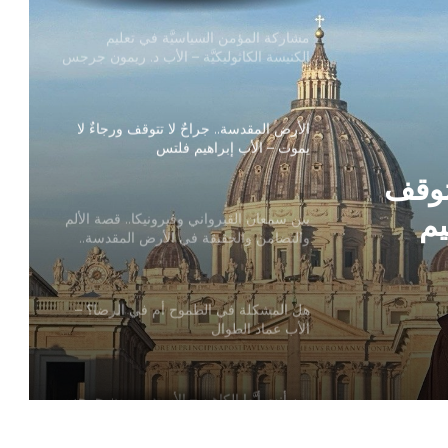
مشاركة المؤمن السياسيَّة في تعليم
الكنيسة الكاثوليكيَّة – الأب د. ريمون جرجس
الفرنسيسكاني
الأرض المقدسة.. جراحٌ لا تتوقف ورجاءٌ لا
يموت – الأب إبراهيم فلتس
توقف
يم
بين سمعان القيرواني وفيرونيكا.. قصة الألم
والتضامن والحقيقة في الأرض المقدسة..
من يحمل الصليب اليوم؟ – سند ساحلية
هل المشكلة في الطموح أم في الرضا؟ –
الأب عماد الطوال
من أنت أيَّها الكاهن – الأب د. ريمون جرجس
الفرنسيسكاني