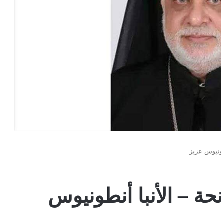
طونيوس عزيز
حة – الأنبا أنطونيوس