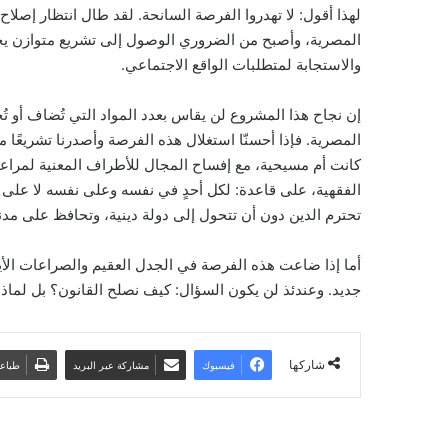
لهذا أقول: لا تهدروا الفرصة السانحة. لقد طال انتظار إصلا
المصرية، وأصبح من الضروري الوصول إلى تشريع متوازن يجمع 
والاستجابة لمتطلبات الواقع الاجتماعي.
إن نجاح هذا المشروع لن يقاس بعدد المواد التي تُضاف أو تُ
المصرية. فإذا أحسنّا استغلال هذه الفرصة وأصدرنا تشريعًا
كانت أم مسيحية، مع إفساح المجال للأطراف المعنية لمراعا
الفقهية، على قاعدة: لكل أحدٍ في نفسه وعلى نفسه لا على 
تحترم الدين دون أن تتحول إلى دولة دينية، وتحافظ على مدنيت
أما إذا ضاعت هذه الفرصة في الجدل العقيم والصراعات الأ
جديد. وعندئذ لن يكون السؤال: كيف نصلح القانون؟ بل لماذا
شاركها
فيسبوك
مشاركة عبر البريد
طباع