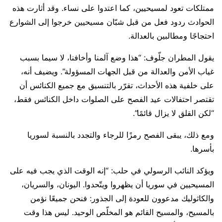
ممتلكات تعود لمسيحيين، كما اعتدوا على نساء. وقد أثارت هذه
الحوادث ردود فعل من قبل شبّان مسيحيين خرجوا إلى الشوارع
احتجاجًا ومطالبين بالعدالة.
يقول المطران جلّوف: “هذا وضع آلمنا وأخافنا، لا سيما بسبب
غياب الأمن والعدالة من قبل الجهات المسؤولة”. ويضيف أنه،
على خلفية هذه الأحداث، تقرّر بالتنسيق مع جميع الكنائس أن
تقتصر احتفالات عيد الفصح على الصلوات داخل الكنائس فقط،
“لكن القلق لا يزال قائمًا”.
ومع ذلك، يبقى الفصح رمزًا للرجاء والتجدد بالنسبة لسوريا
بأسرها.
ويؤكد النائب الرسولي في حلب: “إنه الوقت الذي يجب فيه على
المسيحيين في سوريا أن يظهروا ويتّحدوا. اليونان، والسريان،
والكاثوليك مدعوون للعودة إلى الجذور: فنحن جميعًا نؤمن
بالمسيح، والمسيح القائم هو المخلّص الوحيد. ليس هذا وقت