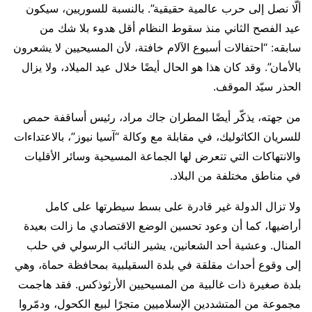
ألّا نصل إلى حرب عالمية حقيقية”. بالنسبة للسوريين، سيكون
عيد الفصح الثاني منذ سقوط النظام أقل هدوء بلا شك من
سابقه: “احتفالات أسبوع الآلام خافتة، لأن المسيحيين لا يشعرون
بالأمان”. وقد كان هذا هو الحال أيضًا خلال عيد الميلاد، ولا يزال
الحذر سيّد الموقف.
من جهته، يذكّر أيضًا المطران جاك مراد، رئيس أساقفة حمص
للسريان الكاثوليك، في مقابلة مع وكالة “آسيا نيوز”، بالاعتداءات
والانتهاكات التي تتعرض لها الجماعة المسيحية وسائر الأقليات
في مناطق مختلفة من البلاد.
ولا تزال الدولة غير قادرة على بسط سيطرتها على كامل
أراضيها، كما أن وعود تحسين الوضع الاقتصادي ما زالت بعيدة
المنال. وعشية أحد الشعانين، يشير النائب الرسولي في حلب
إلى وقوع أحداث مقلقة في بلدة السقيلبية بمحافظة حماة، وهي
بلدة صغيرة ذات غالبية من المسيحيين الأرثوذكس. فقد هاجمت
مجموعة من المتشددين الإسلاميين متجرًا لبيع الكحول، ودمّروا