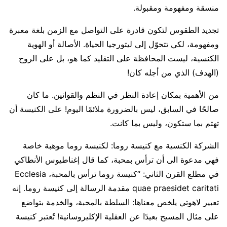
منسقة ومفهومة ومقبولة.
تجديد الطقوس لتكون قادرة على التواصل مع الزمن بلغة معبرة
ومفهومة، لكي تتحوّل إلى ليتورجيا الحياة. الأصالة أو الهوية
الكنسية، ليست المحافظة على التقليد كما هو، بل على الروح
(الهدف) الذي من أجله كان!
من الأهمية بمكان إعادة النظر في النظم والقوانين. ما كان
صالحًا في السابق، ليس بالضرورة ملائمًا اليوم! على الكنيسة أن
تهتم بما ستكون، وليس بما كانت.
الشركة الكنسية مع كنيسة روما: لكنيسة روما موهبة خاصة
فهي مدعوة الى أن ترأس بمحبة، كما قال إغناطيوس الأنطاكي
في مطلع القرن الثاني: “كنيسة روما ترأس بالمحبة، Ecclesia
quae praesidet caritati مقدمة الرسالة إلى كنيسة روما. إنه
تعبير لاهوتي يلخص معناها: السلطة بالمحبة، والخدمة بتواضع
على مثال المسيح بعيدًا عن العقلية الإكليروسانية! تُعتبر كنيسة