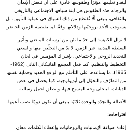
ليغدو تعليمها مؤثرًا وطقوسها قادرة على أن تنعش الإيمان
والرجاء. هذه الطقوس هي ابنة سياقها الاجتماعي والتاريخي
والثقافي، ينبغي ألّا تُقتطع من ذلك السياق في عملية التأوين، بل
يستوجب الأخذ بروحيّتها ودلالاتها وفقًا لما يقتضيه الزمن الحاضر.
لا تزال الكنيسة إلى حدّ ما تئن من ترسبات الماضي وتأثير
السلطة المدنية عبر الزمن. لا بدّ من التخلّص منها والسعي
للتجديد الروحي والاجتماعي، بإشراك المؤمنين في لجان
التخطيط والتنظيم، كما فعل المجمع الفاتيكاني الثاني (1962-
1965)، ما يساعدها على التأقلم مع الواقع الجديد وحماية نفسها
من التطرّف والتحوّل إلى أيديولوجية، كما يحصل في بعض
الديانات، ليتجلى وجه المسيح فيها، وتنطلق لحمل رسالته.
الأصالة والتجدّد والوحدة ثلاثيّة ينبغي أن تكون دومًا نصب أعينها.
اقتراحات
:
إعادة صياغة الإيمانيات والروحانيات وإعطاء الكلمات معان