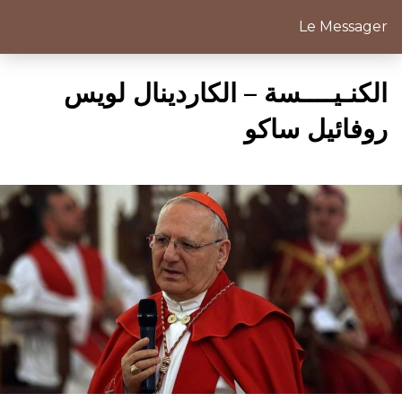
Le Messager
الكنـيــــسة – الكاردينال لويس
روفائيل ساكو