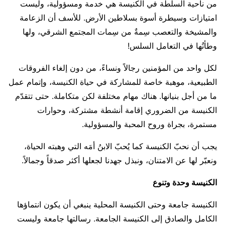
من ناحية السلطة في الكنيسة هي خدمة ومسؤولية، وليست
امتيازات وسيطرة أسوة بسلاطين الأرض. للأسف أن الزعامة
والمشيخة والتعصب سِمةٌ من سِمات المجتمع الشرقي، ولها
وطأتُها في التعامل السلس!
لكل واحد من المؤمنين رجالاً ونساءً، من دون إلغاء الفروقات
الطبيعية، موهبة خاصة للمشاركة في حياة الكنيسة، وإتمام عمل
ما من أجل بنيانها. هناك مهام مختلفة لكن متكاملة. حتى تتقدّم
الكنيسة من الضروري إقامة أنشطة مشتركة، وحوارات
مستمرة، بجراة وروح المحبة والمسؤولية.
يجب أن نحبّ الكنيسة كما يُحبّ الابنُ أمَه التي وهبته الحياة،
ونعبّر لها عن الامتنان، ونبذل جهدنا لجعلها أكثر صدقاً وجمالاً.
الكنيسة وحدة وتنوع
الكنيسة جامعة وحتى الكنيسة المحلية ينبغي أن يكون انتماؤها
الكامل والصادق إلى الكنيسة الجامعة. رسالتها جامعة وليست