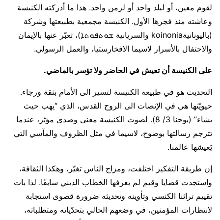
لقوم معين، أو لبلد واحد أو لزمن واحد. هذا ما أدركته الكنيسة
وعاشته منذ فجرها الأول. الكنيسة مجمعية بطبيعتها وشركة
(باليونانيةkoinonia والسريانية ܫܘܬܦܘܬܐ)، تعبّر عنها بالإيمان
والاحتفال بالأسرار لاسيما الافخارستيا، والعمل الرسولي.
على الكنيسة أن تعيش في الحاضر ولا تؤسر بالماضي.
التحديث هو في طبيعة الكنيسة لتسير الى الأمام بثقة ورجاء.
حيويّتها هي في الإنصات الى الروح القدس، الذي “يهب حيث
يشاء” (يوحنا 3/ 8). لصوت الكنيسة معنى وصدى مؤثر، عندما
تترجم رسالتها بوضوح، لاسيما في مثل الظروف والمآسي التي
يَعيشها عالمنا.
إن طريقة التفكير اختلفت، ومزاج الناس تغيّر، وهكذا الثقافة،
واستجدت قضايا وقيم لم يعرفها الخطاب الديني سابقًا. لذا بات
تقييم تراثنا الكنسي وتأوينه وتحديثه ضرورة قصوى استجابة
لانتظارات المؤمنين، في وضعهم الحالي بتحدّياته ومتطلباته،