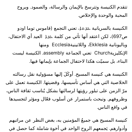
تتقدم الكنيسة وتترسخ بالإيمان والرسالة، والصمود. وبروح
المحبة والوحدة والإخلاص.
الكنيسة بالسريانية ܥܕܬܐ، تعني التجمع (قاموس توما اودو
ص697)، لكن اعتقد أنها تأتي من كلمة ܥܕܐ العيد أي الاحتفال،
وباليونانية Ekklesia، واللاتينيةEcclesia ومنها
الإنكليزيةChurch تعني الجماعة assembly. الكنيسة ليست
البناء، بل سميّت هكذا لاحتفال الجماعة بإيمانها فيها.
الكنيسة هي كنيسة المسيح. أوكَلَ إليها مسؤولية نقل رسالته
الخلاصية التي هي أساس تأسيسها، وقضيتها. الكنيسة تعمل على
مرّ الزمن على تبلور رؤيتِها لرسالتها بشكل يُناسب ثقافة الناس،
وظروفهم. وتبحث باستمرار عن أسلوب فعّال ومؤثر لتجسيدها
في واقع الناس.
كنيسة المسيح هي جميعُ المؤمنين به، بغض النظر عن مراتبهم
وأدوارهم. يَجمعهم الروح الواحد في أخوة شاملة كما حصل في