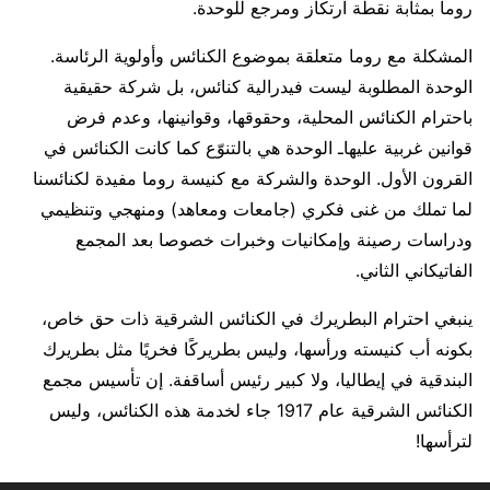
روما بمثابة نقطة ارتكاز ومرجع للوحدة.
المشكلة مع روما متعلقة بموضوع الكنائس وأولوية الرئاسة.
الوحدة المطلوبة ليست فيدرالية كنائس، بل شركة حقيقية
باحترام الكنائس المحلية، وحقوقها، وقوانينها، وعدم فرض
قوانين غربية عليهاـ الوحدة هي بالتنوّع كما كانت الكنائس في
القرون الأول. الوحدة والشركة مع كنيسة روما مفيدة لكنائسنا
لما تملك من غنى فكري (جامعات ومعاهد) ومنهجي وتنظيمي
ودراسات رصينة وإمكانيات وخبرات خصوصا بعد المجمع
الفاتيكاني الثاني.
ينبغي احترام البطريرك في الكنائس الشرقية ذات حق خاص،
بكونه أب كنيسته ورأسها، وليس بطريركًا فخريًا مثل بطريرك
البندقية في إيطاليا، ولا كبير رئيس أساقفة. إن تأسيس مجمع
الكنائس الشرقية عام 1917 جاء لخدمة هذه الكنائس، وليس
لترأسها!