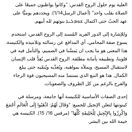
العلية يوم حلول الروح القدس: “وكانوا يواظبون جميعًا على
الصلاة بقلب واحد” (أعمال الرسل1/14). ويجددهم يوميًّا على
عهد الحبّ حتى اكتمال ܫܘܡܠܝܐ بنوتهم لله أبيهم.
وللإشارة إلى الدور الفريد المُسند إلى الروح القدس، استخدم
يسوع صفة المحامي، أي المدافع عن رسالته وتلاميذه والكنيسة.
هذا المعنى هو ما يجب ان يَمسَّنا في الصميم، والتأمل فيه في
قلوبنا، وتطبيقه بأمانة مطلقة. الروح القدس يُعِدُّ قلب الإنسان
لاستقبال المسيح، ويملأه بمواهبه، ويُغذّيه ويُنمّيه حتى يبلغ
الكمال. هذا هو النبع الذي يستمدّ منه المسيحيون قوة الرجاء
والفرح بالرغم من كل الظروف والصعوبات.
إحدى الصفات الأساسية للكنيسة أنها جامعة، ومرسلة في
كينونتها لتعلن الإنجيل للجميع: “وَقَالَ لَهُمُ: اذْهَبُوا إِلَى الْعَالَمِ أَجْمَعَ
وَاكْرِزُوا بِالإِنْجِيلِ لِلْخَلِيقَةِ كُلِّهَا” (مرقس 16/ 15). الكنيسة هي
خيمة الله بين البشر.