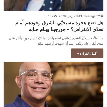
messagern2
19 مارس، 2026
102
هل تضع هجرة مسيحيّي الشرق وجودهم أمام
تحدّي الانقراض؟ – جورجينا بهنام حبابه
ما انفكّ مسيحيّو الشرق يُعانون اضطهاداتٍ متكرّرة بين حينٍ وآخَر على
مدى ألفَي عامٍ ونيّف، منذ أن شهدت أرضهم ميلاد…
أكمل القراءة »