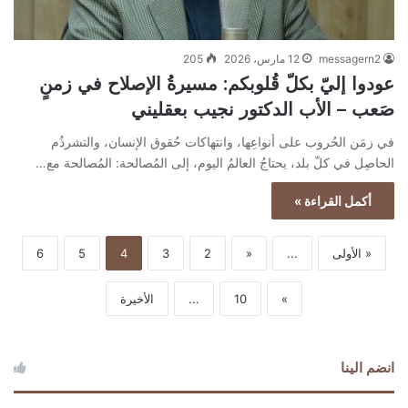
messagern2
12 مارس، 2026
205
عودوا إليّ بكلّ قُلوبكم: مسيرةُ الإصلاح في زمنٍ
صَعب – الأب الدكتور نجيب بعقليني
في زمَن الحُروب على أنواعِها، وانتهاكات حُقوق الإنسان، والتشرذُم
الحاصِل في كلّ بلد، يحتاجُ العالمُ اليوم، إلى المُصالحة: المُصالحة مع…
أكمل القراءة »
« الأولى
...
«
2
3
4
5
6
»
10
...
الأخيرة
انضم الينا