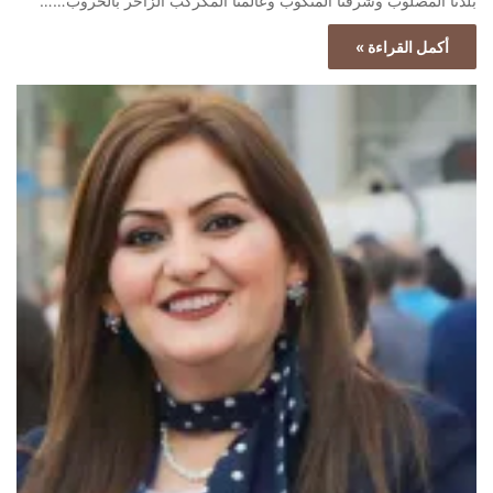
بلدنا المصلوب وشرقنا المنكوب وعالمنا المُكركَب الزاخر بالحروب……
أكمل القراءة »