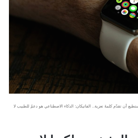
طيع أن تقدّم كلمةَ تعزية.. الفاتيكان: الذكاء الاصطناعي هو دعمٌ للطبيب لا