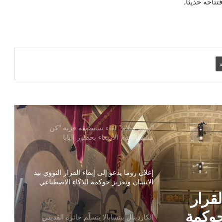
احه حديثاً.
خاصة بالذكاء الاصطناعي
البابا لاوُن يشدد على ضرورة الاهتمام بالبعد
الأخلاقي لاستخدام الذكاء الاصطناعي
ة
بمناسبة مرور 400 عام على تدشينها..
بازيليك القديس بطرس تستقبل مراحل
درب صليب جديدة
“نشيد سلام” لقاء تستضيفه قرية “كن
مسبحاً” يوم الأربعاء بحضور البابا
إعلان روما يدعو إلى إبقاء القرار النووي بيد
الإنسان وتعزيز حوكمة الذكاء الاصطناعي
لقرار
حوكمة
الكاردينال بيتسابالا يتسلّم جائزة القديس