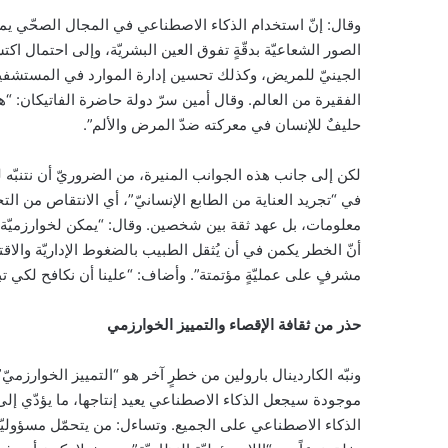
وقال: إنّ استخدام الذكاء الاصطناعي في المجال الصحّي يمكنه 
الصور الشعاعيّة بدقّةٍ تفوق العين البشريّة، وإلى احتمال اكت
الجينيّ للمريض، وكذلك تحسين إدارة الموارد في المستشفي
الفقيرة من العالم. وقال أمين سرّ دولة حاضرة الفاتيكان: “هذ
حليفٌ للإنسان في معركته ضدّ المرض والألم”.
لكن إلى جانب هذه الجوانب المنيرة، من الضروريّ أن نتنبّه 
في “تجريد العناية من الطابع الإنسانيّ”، أي الانتقاص من ال
معلومات، بل عهد ثقة بين شخصين. وقال: “يمكن لخوارزميّة ما 
أنّ الخطر يكمن في أن يُثقل الطبيب بالضغوط الإداريّة والاقتص
مشرفٍ على عمليّةٍ مؤتمتة”. وأضاف: “علينا أن نكافح لكي تبقى 
حذر من ثقافة الإقصاء والتمييز الخوارزمي
ونبّه الكاردينال بارولين من خطرٍ آخر هو “التمييز الخوارزميّ”،
موجودة سيجعل الذكاء الاصطناعي يعيد إنتاجها، ما يؤدّي إلى
الذكاء الاصطناعي على الجميع. وتساءل: من يتحمّل مسؤوليّة