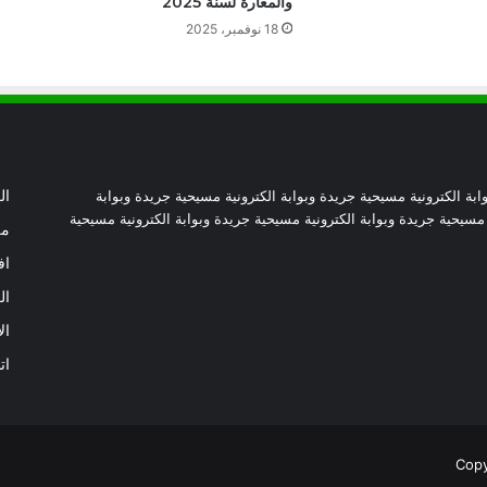
والمغارة لسنة 2025
خاصة بالذكاء الاصطناعي
18 نوفمبر، 2025
البابا لاوُن يشدد على ضرورة الاهتمام بالبعد
الأخلاقي لاستخدام الذكاء الاصطناعي
بمناسبة مرور 400 عام على تدشينها..
ابة الكترونية مسيحية جريدة وبوابة الكترونية مسيحية جريدة وبوابة
ال
بازيليك القديس بطرس تستقبل مراحل
 مسيحية جريدة وبوابة الكترونية مسيحية جريدة وبوابة الكترونية مسيحية
درب صليب جديدة
من
اف
“نشيد سلام” لقاء تستضيفه قرية “كن
ال
مسبحاً” يوم الأربعاء بحضور البابا
ال
ات
إعلان روما يدعو إلى إبقاء القرار النووي بيد
الإنسان وتعزيز حوكمة الذكاء الاصطناعي
الكاردينال بيتسابالا يتسلّم جائزة القديس