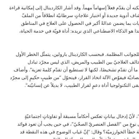
أن يقدّم فعلاً إسهاماً مهماً. وقد أشار الكاردينال إلى إمكانية قراءة
شاف أدوية جديدة أو اختبار علاجاتٍ سرطانيّة انطلاقاً من الملفّ
ات بما يضمن عدالةً أكبر في الحصول على العلاج في المناطق
ا هو الذكاء الاصطناعي الذي نريده: أداة قويّة في خدمة الحياة،
للجوانب المظلمة. فبحسب الكاردينال بارولين، يتمثّل الخطر الأول
تحالف العلاجيّ بين الطبيب والمريض، الذي ليس مجرّد تبادل
أن تقدّم تشخيصًا، لكنها لا تستطيع أن تقدّم كلمةَ تعزية”. وأضاف
اديّة فيفوّض الآلة اتخاذ القرار، فيتحوّل “من طبيبٍ حكيمٍ إلى مجرّد
التكنولوجيا أداة دعمٍ لقرار الطبيب، لا بديلاً عن إنسانيّته”.
 لأنّ إدخال بياناتٍ تعكس أحكاماً مسبقة أو تفاوتاتٍ اجتماعيّةٍ
 نوعٍ من “الفصل العنصريّ الصحّيّ”، في حين يجب أن تعود فوائد
 خطأ الخوارزميّة؟ وقال: “إنّ غياب الوضوح في هذه النقطة قد