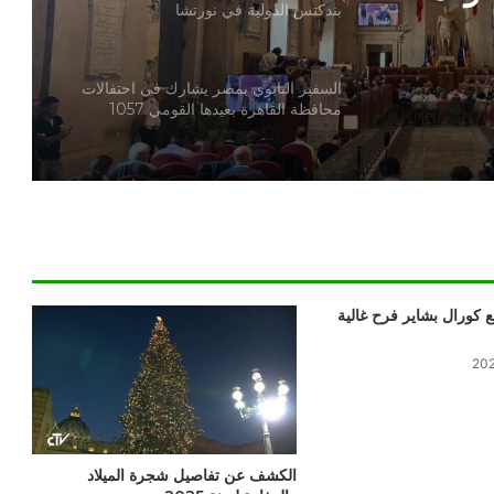
بندكتس الدولية في نورتشا
السفير البابوي بمصر يشارك في احتفالات
محافظة القاهرة بعيدها القومي 1057
الكنيسة الكاثوليكية بمصر تثمن الأداء
المتميز للمنتخب المصري وروح التكاتف
التي جمعت المصريين
البابا لاوُن يقضي إجازته حتى 27 يوليو في
كاستل جاندولفو
 كورال بشاير فرح غالية
تمثال القديس بطرس في الفاتيكان يرتدي
الزي البابوي مرتين في السنة
الكشف عن تفاصيل شجرة الميلاد
البابا لاوُن يوافق على إنشاء لجنة فاتيكانية