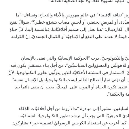
لنهاية مسؤولاً فعلاً، ولا تجد الضحيّة العدالة”.
ز “ثقافة الإقصاء” في عالمٍ مهووسٍ بالأداء والنجاح. وتساءل: “ما
عدّدة، أو لمريضٍ يحتضر، أو لجنينٍ مصاب بتشوّهٍ خطير؟”. سؤالٌ يفتح
لكاردينال: “هنا نصل إلى صميم أخلاقيّاتنا. فبالنسبة إلينا، كلّ حياةٍ
مةٌ لا تعتمد على النفع أو الإنتاجيّة أو الكمال الجسديّ. إنّ الكرامة
ّ والتكنولوجيّ، درب “الحوكمة الإنسانيّة والتي تعنى بالإنسان
 واللاهوتيّين والمسؤولين السياسيّين”، من أجل بناء مستقبلٍ يكون فيه
 الاستثمار في التنشئة الأخلاقيّة للذين يتولّون تطوير التكنولوجيا، لأنّ
البابا لاوُن يقضي إجازته حتى 27 يوليو في
كاستل جاندولفو
 أن تؤتي ثماراً لصالح العالم ليست التكنولوجيا، بل الإنسان نفسه”.
 عندما تكون الحياة أو الموت على المحكّ، يجب أن يبقى دائماً بيد
ة والحكمة”.
تمثال القديس بطرس في الفاتيكان يرتدي
الزي البابوي مرتين في السنة
سابقين، مشيراً إلى مبادرة “نداء روما من أجل أخلاقيّات الذكاء
Rome Ca)، مؤكّداً أهميّة المبادئ الجوهريّة التي يجب أن ترشد تطوير التكنولوجيا: الشفافيّة،
صيّة. كما أعرب عن استعداد الكرسي الرسوليّ لتسمية خبراء يشاركون
البابا لاوُن يوافق على إنشاء لجنة فاتيكانية