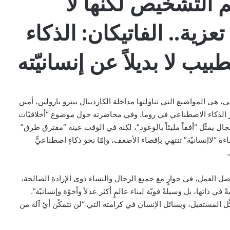
م التشخيص لكنها لا
عزية.. الفاتيكان: الذكاء
يب لا بديلاً عن إنسانيّته
ي المواضيع التي تناولتها مداخلة الكاردينال بيترو بارولين، أمين
ر الذكاء الاصطناعي في روما. وفي محاضرته حول موضوع “أخلاقيّات
جال يمثّل “أفقاً مليئاً بالوعود”، لكنه في الوقت عينه “مفترق طرق”
اءة “لاإنسانيّة” تنتهي بإقصاء الأضعف، وإمّا نحو ذكاءٍ اصطناعيٍّ
صل العمل، في حوارٍ مع جميع الرجال والنساء ذوي الإرادة الصالحة،
ذاتها، بل وسيلةً قويّة لبناء عالمٍ أكثر عدلاً وأخوّة وإنسانيّة”.
 المستقبل، ويسائل الإنسان في كرامته التي “لن تتمكّن أيّ آلة من