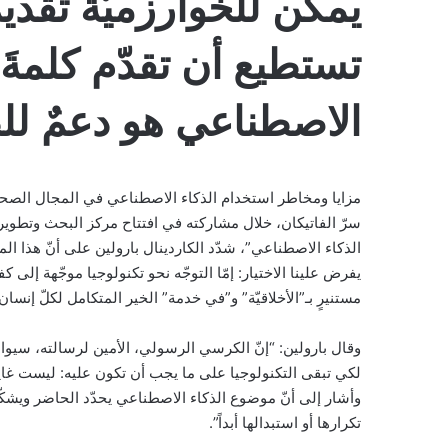
يمكن للخوارزميّة تقدي
تستطيع أن تقدّم كلمةَ ت
الاصطناعي هو دعمٌ للطب
مزايا ومخاطر استخدام الذكاء الاصطناعي في المجال الصحي، ه
سرّ الفاتيكان، خلال مشاركته في افتتاح مركز البحث وتطوي
الذكاء الاصطناعي”، شدّد الكاردينال بارولين على أنّ هذا الم
يفرض علينا الاختيار: إمّا التوجّه نحو تكنولوجيا موجّهة إلى كف
مستنيرٍ بـ”الأخلاقيّة” و”في خدمة” الخير المتكامل لكلّ إنسان.
وقال بارولين: “إنّ الكرسي الرسولي، الأمين لرسالته، سيوا
لكي تبقى التكنولوجيا على ما يجب أن تكون عليه: ليست غايةً في 
وأشار إلى أنّ موضوع الذكاء الاصطناعي يحدّد الحاضر ويشكّل
تكرارها أو استبدالها أبداً”.