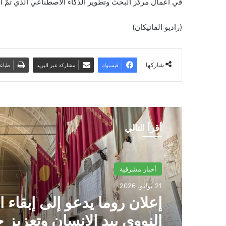
في أعمال مركز البحث وتطوير الذكاء الاصطناعي الذي تمّ افتت
(راديو الفاتيكان)
شاركها
فيسبوك
مشاركة عبر البريد
طباع
أقرأ التالي
أخبار مشرقية
21 يوليو، 2026
إعلان روما يدعو إلى إبقاء ا
النووي بيد الإنسان وتعزيز 