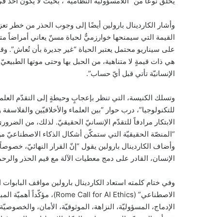
يخلق نوعاً من “اللامسؤوليّة النظاميّة”، بحيث لا يكون أحد في ا
وأشار الكاردينال بارولين أيضًا إلى وجوب الحذر من خطر تعزي
القيمة التي سيمنحها خوارزميٌّ لحياة مسنّ يعاني أمراضاً مت
على سيناريو محتمل يعتبر الحياة “غير جديرة بأن تُعاش”. وقال ا
هي ذات قيمةٍ لا متناهية، من الحبل بها وحتى موتها الطبيعيّ، قي
الإنسانيّة تأتي قبل أيّ حساب”.
وتسلك الكنيسة، التي تنظر بإعجابٍ وحيطةٍ إلى التقدّم العلمي
للتكنولوجيا”، درب حوار “بين العلماء والأخلاقيّين والفلاسفة
الابتكار مرادفاً للتقدّم الإنسانيّ الحقيقيّ. لذلك، من الضروريّ
“المنصّة الحقيقيّة التي ستمكّن أشكال الذكاء الاصطناعيّ من
وأضاف الكاردينال بارولين يقول “إنّ القرار النهائيّ، خصوصاً
الإنسان، القادر على دمج معطيات الآلة مع قيم الحذر والرحم
وفي ختام كلمته استعاد الكاردينال بارولين مواقف البابوات ال
الاصطناعي” (ll for AI Ethics
الإدماج، المسؤوليّة، النزاهة، الموثوقيّة، الأمان، والخصو