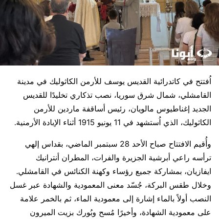
اُفتتح في كاتدرائية القديس يوسف للأرمن الكاثوليك في مدينة
القامشلي، شمال شرق سوريا، نصب تذكاري تخليدًا للقديس
الجديد إغناطيوس مالويان، رئيس أساقفة ماردين للأرمن
الكاثوليك، الذي اُستشهد في 11 يونيو 1915 أثناء الإبادة الأرمنية.
وأُقيم الافتتاح صباح الأحد 28 سبتمبر الماضي، بقداس إلهي
ترأسه راعي أبرشية الجزيرة والفرات، المطران أنترانيك
ايفازيان، بمشاركة جميع رؤساء وكهنة الكنائس في القامشلي.
وخلال طقس البركة، جُسّد معنى المعمودية والشهادة عبر غسل
النصب أولاً بالماء إشارة إلى معمودية الماء، ثم بالخمر علامة
على معمودية الشهادة، وأخيرًا مُسح وبُورك بزيت الميرون