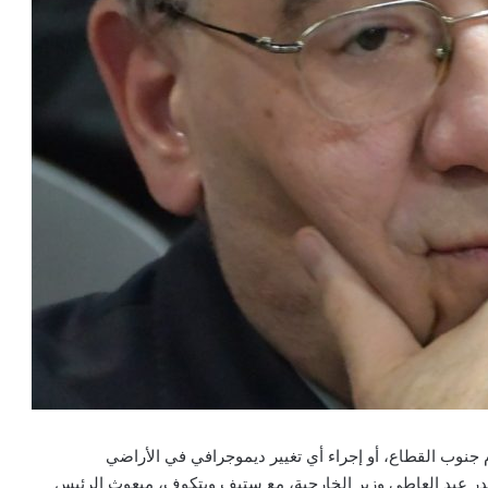
جنوب القطاع، أو إجراء أي تغيير ديموجرافي في الأراضي
بدر عبد العاطي وزير الخارجية، مع ستيف ويتكوف، مبعوث الرئيس