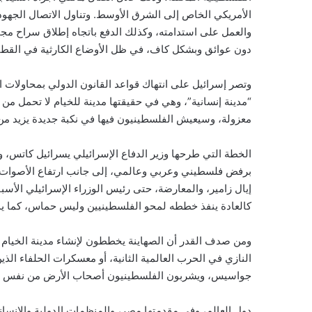
الأمريكي الخاص إلى الشرق الأوسط. وتناول الاتصال الجهود 
والعمل على استدامته، وكذلك الدفع باتجاه إطلاق سراح مج
دون عوائق وبشكل كاف، في ظل الأوضاع الكارثية في القطا
وتصر إسرائيل على انتهاك قواعد القانون الدولي بمحاولات 
“مدينة إنسانية”، وهي في حقيقتها مدينة للخيام لا تحمل من 
معزولة، وسيعيش الفلسطينيون فيها في نكبة جديدة يزيد من
الخطة التي طرحها وزير الدفاع الإسرائيلي يسرائيل كاتس، ويل
برفض فلسطيني وعربي وعالمي، إلى جانب ارتفاع الأصوات ف
إيال زامير، والمعارضة، حتى رئيس الوزراء الإسرائيلي الأسبق 
كالعادة ينفذ خططه لمحو الفلسطينيين وليس حماس، كما يدع
ومن صدف القدر أن الصهاينة يخططون لإنشاء مدينة الخيام 
النازي في الحرب العالمية الثانية، أو معسكرات الحلفاء ال
جواسيس، ويشربون الفلسطينيون أصحاب الأرض من نفس الك
دول العالم، وفى مقدمتها مصر، والمنظمات الدولية والإنساني