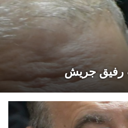
أب رفيق جريش