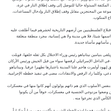
المكثفة المبذولة حاليا للتوصل إلى وقف إطلاق النار في غزة،
موعة من المحتجزين مقابل وقف إطلاق النار وإدخال المساعدات،
ع المنكوب.
اقتلاع الفلسطينيين من أرضهم التاريخية لحشرهم فيما أطلقت عليه
اسمها شيئا، فلا هي مدينة ولا هي إنسانية، مجرد منطقة منغلقة
 مأساتهم مأساة جديدة.
قى بنيامين نيتانياهو رئيس وزراء الاحتلال بكل ثقله خلفها، قوبلت
ي الداخل الإسرائيلي لرفضها سواء من قبل الجيش ورئيس الأركان
إيهود أولمرت هاجم علنا المدينة باعتبارها تطهيرا عرقيا. ونيتانياهو
ي، وكلما زاد الرفض والانتقادات، مضى في تنفيذ خططه الإجرامية.
بنفس الأسلوب الذي هم ذاتهم يولولون أنهم كانوا منها في معسكرات
ذين وضعوا مزدوجي الجنسية في معسكرات، خوفاً من أن يكونوا
أس الذي تجرعوا منه .
ة، أعلنت رفضها لهذه الخطة الشريرة وأكدت مصر، مراراً وتكراراً،