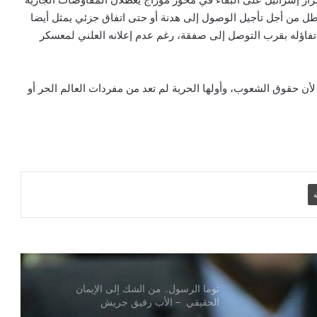
اطل من أجل تأجيل الوصول إلى هدنة أو حتى اتفاق جزئي يمثل أيضا
ن تفاؤله بقرب التوصل إلى صفقة، رغم عدم إعلانه العلني لمعسكر
السموم الرقمية.. الأب رفيق جريش
لأن حقوق الشعوب، وأولها الحرية لم تعد من مفردات العالم الحر أو
الصلاة من أجل الدعوات – الأب رفيق
جريش
مصر و”إفريقيا – فرنسا” إلى الأمام- الأب
رفيق جريش
ة
الترشيد والخير العام – الأب رفيق جريش
توما الرسول.. من الشك إلى الإيمان
الحقيقي – الأب رفيق جريش