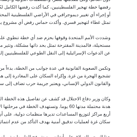
رفضها خطة تهجير الفلسطينيين، كما أكدت رفضها الكامل لكل
أو إجراء أي تغيير ديموجرافي في الأراضي الفلسطينية المح
تمثل غطاء لتهجير قسري. وأكدت حماس رفض أي مشروع يب
وشددت الأمم المتحدة وقوفها بحزم ضد أي خطة تنطوي على 
مستحيلة، فالمدينة المقترحة تمثل بحد ذاتها مشكلة، وتثير
عن الدعوات الإسرائيلية إلى النقل الطوعي للفلسطينيين إلى
وتكمن الصعوبة القانونية في عدة جوانب من الخطة، بدءاً من 
تشجيع الهجرة من غزة. وإكراه السكان على المغادرة إلى هذه
والقانون الدولي الإنساني، ويعتبر جريمة حرب تضاف إلى س
وكان وزير دفاع الاحتلال قد كشف عن تفاصيل هذه الخطة ا
أربع مراكز لتوزيع المساعدات تديرها منظمات دولية، على 
سكان غزة لعمليات تدقيق أمنية بهدف التأكد من عدم انتمائ
هذا السجن العملاق على أنقاض مدينة رفح الفلسطينية، وإصر