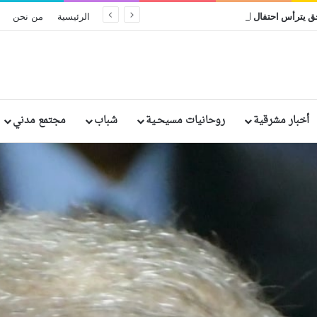
البطريرك إبراهيم إسحق يترأس احتفال اليوبيل الفضي الرهباني لخمسة من الراهبات المصريات
الرئيسية
من نحن
أخبار مشرقية
روحانيات مسيحـية
شباب
مجتمع مدني