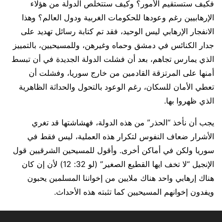
فكيف ستستقيم الأمور؟ وكيف ستتخلص الدولة من هؤلاء
الإرهابيين رغم وعودها للحكومات الغربية ودول العالم؟ وهذا
الانفجار الإرهابي ليس الوحيد، فقد تم كتابة رسائل تهديد على
جدار الكنائس في دمشق وحماه وغيرهن، وللمسيحيين، بالتمييز
الذي يمارس تجاهم، بعد أن فشلت الدولة الجديدة في أن تبسط
أمنها على المرتزقة القادمين من خارج سوريا، وفشلت أن
تعطي الأمان للسكان، رغم الوعود بالتحول والحداثة الظاهرية
الذي ظهروا بها.
يجب أن نأخذ “الحذر” من هذه الدولة، فهشاشتها قد تغري
الأشرار ضعاف النفوس لتكرار هذه العملية، ليس فقط في
سوريا ولكن في أماكن أخرى. وأقول للمسيحين الشرقيين قول
الإنجيل “لا تخف ايها القطيع الصغير” (لو 32: 12) لأن إن كان
هناك إرهابي واحد هناك ملايين من إخواننا المسلمين يحبون
ويفدون إخوانهم المسيحيين كما تثبته هذه الأحداث.