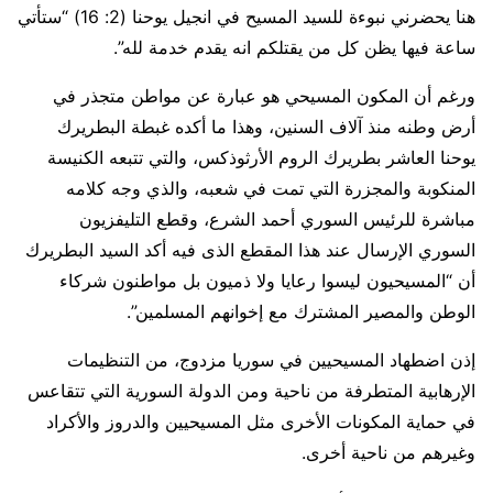
هنا يحضرني نبوءة للسيد المسيح في انجيل يوحنا (2: 16) “ستأتي
ساعة فيها يظن كل من يقتلكم انه يقدم خدمة لله”.
ورغم أن المكون المسيحي هو عبارة عن مواطن متجذر في
أرض وطنه منذ آلاف السنين، وهذا ما أكده غبطة البطريرك
يوحنا العاشر بطريرك الروم الأرثوذكس، والتي تتبعه الكنيسة
المنكوبة والمجزرة التي تمت في شعبه، والذي وجه كلامه
مباشرة للرئيس السوري أحمد الشرع، وقطع التليفزيون
السوري الإرسال عند هذا المقطع الذى فيه أكد السيد البطريرك
أن “المسيحيون ليسوا رعايا ولا ذميون بل مواطنون شركاء
الوطن والمصير المشترك مع إخوانهم المسلمين”.
إذن اضطهاد المسيحيين في سوريا مزدوج، من التنظيمات
الإرهابية المتطرفة من ناحية ومن الدولة السورية التي تتقاعس
في حماية المكونات الأخرى مثل المسيحيين والدروز والأكراد
وغيرهم من ناحية أخرى.