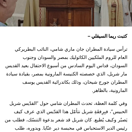
كتبت ريما السيقلي –
ترأس سيادة المطران جان ماري شامي، النائب البطريركي
العام للروم الملكيين الكاثوليك بمصر والسودان وجنوب
السودان، قداس اليوم السادس من أسبوع الاحتفال بعيد القديس
مار شربل، الذي خصصته الكنيسة المارونية بمصر، بقيادة سيادة
المطران جورج شيحان، وذلك بكاتدرائية القديس يوسف
المارونية، بالظاهر.
وفي كلمة العظة، تحدث المطران شامي حول “القدّيس شربل
الحبيس”، فبِرِفقَةِ شربل نتأمّل هذا القدّيس الذي عرف كيف
يَصبُر وكيف يُطيع. كان شربل قد شعر بدعوة التنسّك، فطلب من
رئيس الدير الاستحباس في محبسة دير عنّايا. وبدوره، طلب