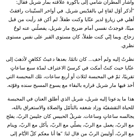
وأشار المطران شامي إلى باكورة علاقته بمار شربل فقال:
“أذكر أوّل لقاءٍ لي بالقدّيس شربل. في أواخر الستّينات رافقتُ
أهلي في زيارةٍ لدير عنّايا وكنت طفلاً. لم أكن قد رأيت من قبل
ميتًا، فوجدتُ نفسي أمام ضريح مار شربل، يفصلُني عنه لوحُ
زجاج. وبما إنّي كنت طفلاً، كان مستوى القبر على نفس مستوى
نظري.
نظرتُ إليه ولم أخف… كان نائمًا. بعدها دعيتُ ككاهنٍ لأذهبَ إلى
عنّايا حيث كنتُ أمكث في كرسيّ الاعتراف لمدّة سبع ساعاتٍ
تقريبًا، ثمّ في المحبسة لثلاث أو أربع ساعات، تلك المحبسة التي
أخذ فيها مار شربل قراره بالبقاء مع يسوع المسيح سنده وقوّته.
هذا ما يدعونا إليه شربل، شربل الذي أطلق العنان في المحبسة
للحياة التقشفيّة وزاد شغفه بالتأمّل والصلاة والاستغراق بالله،
يجالسه ساعاتٍ وساعات. شربلُ الحبيس كان جليسَ الربّ، يفلح
مع الربّ، يعمل مع الربّ، يصلّي مع الربّ، يأكل مع الربّ، وينام
مع الربّ، أَوَليسَ الربّ من قال لنا: “ها أنا معكم كلّ الأيّام إلى