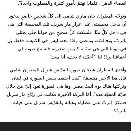
انقضاء الدهر”، فلماذا نهتمّ بأمورٍ كثيرة والمطلوب واحد؟”.
وتوجّه المطران جان ماري شامي إلى كلّ شخصٍ حاضرٍ يدعوه
أن يدخل محبسته، على غرار مار شربل، تلك المحبسة التي هي
في داخل كلٍّ منّا، فنُسكتَ كلَّ ضجيجٍ من حولنا حتّى نختليَ
بالربّ، ونجالسَه، ونمضيَ وقتًا معه، ليس في الكنيسة فقط، بل
في بيوتنا التي هي بمثابة كنيسةٍ صغيرة، فنسمعَ صوته في
أعماقنا يردّدُ لنا: “أحبّكَ، لا تخف، أنا معك”.
وأهدى المطران شيحان صورة القدّيس شربل للمطران شامي،
قال هذا الأخير مبتسمًا: “كنت أحتفظ بنفس الصورة في لبنان
وتركتها هناك يوم أتيتُ مصر، وها هي الصورة تعود إليّ من خلال
هديّة المحبّة هذه”، أمّا البركة الأخيرة فكانت في زيّاح مار شربل،
فشكرًا للربّ على عطاياه وهباته وللقدّيس شربل على حياته
بالربّ!.