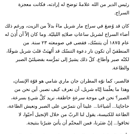
رئيس الدير من الله علامةً توضح له إرادته، فكانت معجزة
السراج.
كان قد وُضعَ في سراج مار شربل ماءً بدلاً من الزيت، ورغم ذلك
أضاء السراج لشربل ساعاتِ صلاتِهِ الليليّة. وما كان إلاّ أن أُذِنَ له
عام ۱۸٧٥ أن يتنسّك، فقضى في صومعته ٢٣ سنة. من
المنطقيّ أن تكون نار دعوة التنسّك قد أَلهبَتْ قلبَ شربل شوقًا،
لكنّه صبر وأطاع. كلّ ذلك يشيرُ إلى تمرُّسه بفضيلتَيْ الصبر
والطاعة.
فالصبر، كما نوّه المطران جان ماري شامي هو قوّة الإنسان،
وهذا ما يعلّمنا إيّاه شربل، أن نعرف كيف نصبر. أين نحن من
الصبر؟ نحن في موجة سرعةٍ خاطفة، نريد كلَّ شيءٍ بسرعة،
حاجاتِنا… أشياءَنا… علينا أن نتمرّس على الصبر ونعيش الطاعة،
الطاعة للكنيسة، يقول لنا الربّ من خلال الإنجيل أحبّوا، لا
تخافوا… إنْ صَبَرنا، فمن المحتّم أن يأتيَ صَبرُنا بنتيجة.