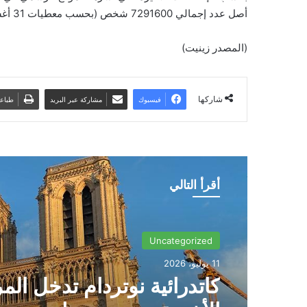
أصل عدد إجمالي 7291600 شخص (بحسب معطيات 31 أغسطس 2022).
(المصدر زينيت)
شاركها
فيسبوك
مشاركة عبر البريد
طباع
أقرأ التالي
Uncategorized
11 يوليو، 2026
كاتدرائية نوتردام تدخل الم