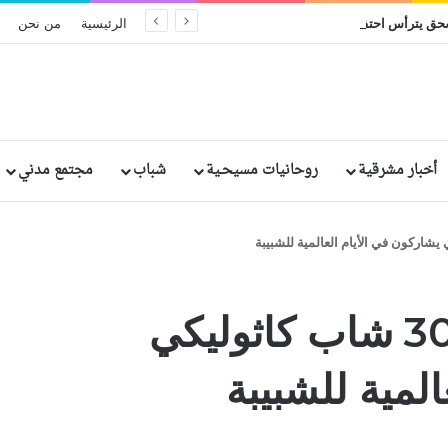
البطريرك إبراهيم إسحق يترأس احتفال اليوبيل الفضي الرهباني لخمسة من الراهبات المصريات
الرئيسية
من نحن
أخبار مشرقية
روحانيات مسيحـية
شباب
مجتمع مدني
هون كونج: أكثر من 300 شاب كاثوليكي
لمية للشبيبة