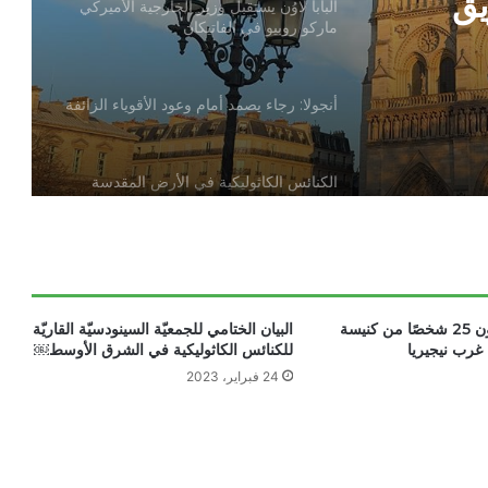
يق
البابا لاوُن يستقبل وزير الخارجية الأميركي
ماركو روبيو في الفاتيكان
أنجولا: رجاء يصمد أمام وعود الأقوياء الزائفة
الكنائس الكاثوليكية في الأرض المقدسة
تدين تدنيس تمثال المسيح المصلوب
بيان مسكوني مشترك حول اتساع نطاق
الصراع في الشرق الأوسط
مسلحون يخطفون 25 شخصًا من كنيسة
البيان الختامي للجمعيّة السينودسيّة القاريّة
غرب نيجيريا
للكنائس الكاثوليكية في الشرق الأوسط￼
24 فبراير، 2023
الكاردينال بيتسابالا: الكنيسة لن تتخلى أبدًا
عن المحتاجين في غزة
دعوة مشتركة لتجديد الإيمان وترسيخ السلام