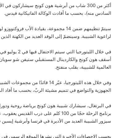
السادس منه)، بحسب ما أفادت الوكالة الفاتيكانية فيدس.
سيتمّ تنظيمهم ضمن 14 مجموعة، بقيادة الأب
لراعوية الشبيبة. وسينضمّ إلى الوفد العديد من الكهنة الذ
في خلال الليتورج
أسقف هون كونج والكاردينال المستقبلي ستيفن شو سويان إلى 
العالمية للشبيبة، بقلب منفتح.
وفي خلال هذه الليتورجيا، عبّر 14 قا
الجهوزية والتواضع في تتميم مشيئة الربّ، بحسب ما أفاد ا
في البرتغال، سيشارك شبيبة هون كونج برياضة روحية ودورات 
برنامج الرحلة حجًا من 100 كلم على درب
سيزور الشبيبة العديد من الأديرة في فرنسا وأبرشية إيسين في