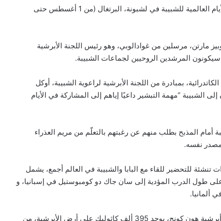
أكثر من 300 شاب من أبرشية هون كونج سيشاركون في الأيام العالمية للشبيبة في لشبونة، البرتغال (من 1 أغسطس حتى
 فروكتووزو لوبيز مارتن، مرسلين من غوادالوبي، وهو رئيس اللجنة الأبرشية
ين سيكونون المرشدين الروحيين لجماعات الشبيبة.
يا التي سيتم الاحتفال فيها في 2 يوليو في الكاتدرائية، بمبادرة من اللجنة الأبرشية لراعوية الشبيبة، أوكل
الشبيبة “مهمة التبشير داعيًا إياهم إلى المشاركة في الأيام
ئدًا من مجموعات الشبيبة أمام المذبح بطلب منهم عن رغبتهم بالتعلّم من مريم العذراء
بيان مسكوني مشترك حول اتساع نطاق
الصراع في الشرق الأوسط
لمصدر نفسه.
تنشئة للتحضير للقاء مع البابا والشبيبة في العالم أجمع، يشمل
الكاردينال بيتسابالا: الكنيسة لن تتخلى أبدًا
 القديس يعقوب، على طول الدرب المؤدية إلى سان جاك دو كومبوستيل في إسبانيا، و
عن المحتاجين في غزة
 ألمانيا.
بحسب الإحصاءات الأخيرة التي نشرها الموقع الرسمي في أبرشية هون كونج، يوجد 395 ألف كاثوليك على أرض الأبرشية، من