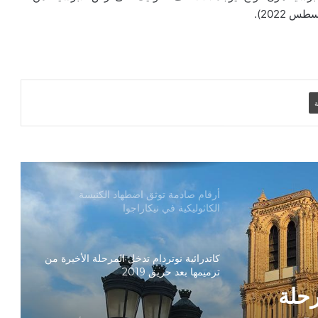
دعوة مشتركة لتجديد الإيمان وترسيخ السلام
والحوار.. رسالة دائرة الحوار بين الأديان
بمناسبة رمضان وعيد الفطر
تنسيقية الأرض المقدسة: تضامنوا مع شعب
الأرض المقدسة وساعدوا في تعزيز الحوار
ة
بطريركا الأقباط الكاثوليك والروم الكاثوليك
يحتفلان بختام عام يوبيل “حجاج الرجاء”
أرقام صادمة توثق اضطهاد الكنيسة
الكاثوليكية في نيكاراجوا
كاتدرائية نوتردام تدخل المرحلة الأخيرة من
ترميمها بعد حريق 2019
رحلة