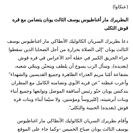
(عنكاوا)
البطريرك مار أغناطيوس يوسف الثالث يونان يتضامن مع قره
قوش الثكلى
دعا بطريرك السريان الكاثوليك الأنطاكي مار اغناطيوس يوسف
الثالث يونان “إلى الصلاة بحرارة من أجل الضحايا الذين سقطوا
جراء الحريق الكبير في حفلة أحد الأعراس في قره قوش
(بغديده)، وسأل الرب يسوع أن يلطف ويتحنّن وينجّي شعبه،
بشفاعة أمّنا مريم العذراء الطاهرة وجميع القديسين والشهداء”
وأعرب غبطته “عن قربه الأبوي وتضامنه الكامل مع المطران
بندكتس يونان حنّو رئيس أساقفة الموصل وتوابعها وجميع أبناء
وبنات أبرشيته، إكليروساً ومؤمنين، ولا سيّما أبناء وبنات قره
قوش (بغديده) الحبيبة والثكلى”.
وأقام بطريرك السريان الكاثوليك الأنطاكي مار اغناطيوس
يوسف الثالث يونان صباح الخميس -وكما جاء على الموقع