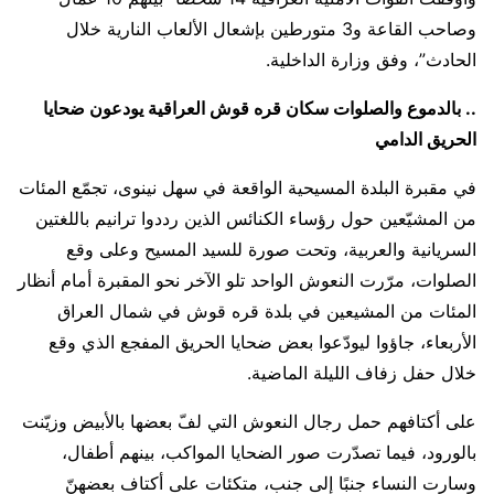
وصاحب القاعة و3 متورطين بإشعال الألعاب النارية خلال
الحادث”، وفق وزارة الداخلية.
.. بالدموع والصلوات سكان قره قوش العراقية يودعون ضحايا
الحريق الدامي
في مقبرة البلدة المسيحية الواقعة في سهل نينوى، تجمّع المئات
من المشيّعين حول رؤساء الكنائس الذين رددوا ترانيم باللغتين
السريانية والعربية، وتحت صورة للسيد المسيح وعلى وقع
الصلوات، مرّرت النعوش الواحد تلو الآخر نحو المقبرة أمام أنظار
المئات من المشيعين في بلدة قره قوش في شمال العراق
الأربعاء، جاؤوا ليودّعوا بعض ضحايا الحريق المفجع الذي وقع
خلال حفل زفاف الليلة الماضية.
على أكتافهم حمل رجال النعوش التي لفّ بعضها بالأبيض وزيّنت
بالورود، فيما تصدّرت صور الضحايا المواكب، بينهم أطفال،
وسارت النساء جنبًا إلى جنب، متكئات على أكتاف بعضهنّ