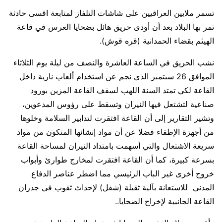
تسمر ملايين العراقيين على شاشات التلفاز لمتابعة اقسى حادثة
تمر بها البلاد بعد أن أودى حريق هائل بضحايا العرس في قاعة
الهيثم بقضاء الحمدانية (قره قوش).
نشب الحريق في الساعة العاشرة والنصف من ليلة يوم الثلاثاء
الموافق 26 سبتمبر الذي نجم عن استخدام ألعاب نارية داخل
القاعة لكي تمتد السنة اللهب لسقف القاعة المزين بورود
صناعية لتشتعل فيها النيران وتسقط على رؤوس المدعوين،
وتشير التقارير إلى أن القاعة افتقرت لتدابير السلامة وخلوها
من أجهزة الإطفاء فضلا عن أن مواد إنشائها المتكون من مواد
سريعة الاشتعال والتي أسهمت بامتداد النيران لمساحة القاعة
بسرعة كبيرة، كما أن القاعة افتقرت لمخارج طوارئ وأبواب
خروج أخرى غير الباب الرئيسي مما اضطر عناصر الدفاع
المدني للاستعانة بآلية ثقيلة (شفل) لإحداث ثقوب في جدران
القاعة الجانبية لإخراج الضحايا..