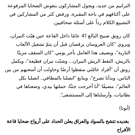
الترانيم من جديد، ويجول المشاركون بنعوش الضحايا المرفوعة
على أكتافهم في باحة المقبرة، ورفض كثر من المشاركين في
التشييع الكلام رداً على أسئلة صحافيين.
كان رونق صبيح البالغ 41 عامًا داخل القاعة حين هبّت النيران،
ويروي “كان العروسان يرقصان قبل أن يتمّ تشغيل الألعاب
النارية”، ويضيف هذا العامل بأجر يومي “كان السقف مزينًا
بالريش، التقط الريش النيران… وشبّت نيران فظيعة”، ويكمل
رونق أن “أفراد عائلتي سقطوا أرضًا وحاولت أن أسحبهم من بين
الناس، وبدأنا نصرخ”، ويتابع “اتصلنا بالمطافي.. اتصلنا بكل
العالم”، مضيفًا “أنا أخرجت جثثًا، حملتها بيدي، وضعناها في
بطانيات، وأرسلناها إلى المستشفى”.
(أبونا)
بغديده تتشح بالسواد والعراق يعلن الحداد على أرواح ضحايا قاعة
الأفراح