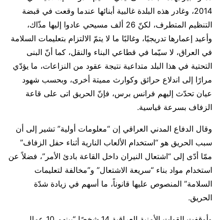
2014، وغادر هذه البلدة غالبية أبنائها عندما وقعت في قبضة
التنظيم المتطرف، لكنّ 26 ألف مسيحي عادوا إليها مذّاك،
وأعيد إعمارها تدريجيًا، وغالبًا ما لا يتمّ الالتزام بتعليمات السلامة
في العراق، لا سيّما في قطاعي البناء والنقل، كما أنّ البنى
التحتية في هذا البلد متداعية نتيجة عقود من النزاعات، ما يؤدّي
مرارًا إلى اندلاع حرائق وكوارث مميتة أخرى، وبحسب شهود
عيان تحدّث إليهم فرانس برس، فإنّ الحريق اتى على قاعة
الزفاف بسرعة قياسية.
وقال الدفاع المدني العراقي إن “معلومات أولية” تشير إلى أن
سبب الحريق هو “استخدام الألعاب النارية أثناء حفل الزفاف”
ممّا أدّى إلى “اشتعال النيران داخل القاعة بادئ الأمر”، فضلاً عن
استخدام مواد بناء “سريعة الاشتعال” و”مخالفة لتعليمات
السلامة” المنصوص عليها قانوناً، ما أسهم في زيادة شدّة
الحريق.
وأوقفت القوات الأمنية العراقية 14 شخصًا “بينهم 10 عمال