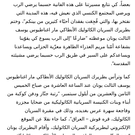
بعضاً، كي نتابع مسيرتنا على هذه الفانية حسبما يرضي الرب
ويرضي المجتمع الكنسي الذي نعيش فيه، هذه المدينة التي
نفتخر بها، والتي فُجِعَت بفقدان أحبّاء كثيرين من بينكم”، وختم
بطريرك السريان الكاثوليك الأنطاكي مار اغناطيوس يوسف
الثالث يونان موعظته “ضارعًا “إلى الرب يسوع كي يقوّينا
بشفاعة أمّنا مريم العذراء الطاهرة معزّية الحزانى ويساعدنا
ويساعدكم على السير في طريق الرب حسبما يرضي مشيئته
المقدسة”.
كما وترأس بطريرك السريان الكاثوليك الأنطاكي مار اغناطيوس
يوسف الثالث يونان عند الساعة العاشرة من صباح الخميس
الثامن والعشرين من أيلول سبتمبر، “رتبة جنّاز ودفن كوكبة من
أبناء وبنات الكنيسة السريانية الكاثوليكية من ضحايا مجزرة
وفاجعة سهرة عرس بغديده، وذلك في مقبرة السريان
الكاثوليك، قره قوش – العراق”، كما جاء نقلا عن الموقع
الإلكتروني لبطريركية السريان الكاثوليك، وأقام البطريرك يونان