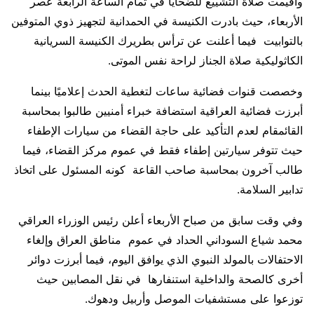
وأقيمت صلاة التشييع للضحايا في تمام الساعة الرابعة عصر
الأربعاء، حيث بادرت الكنيسة في الحمدانية لتجهيز ذوي المتوفين
بالتوابيت فيما أعلنت عن ترأس بطريرك الكنيسة السريانية
الكاثوليكية صلاة الجناز لراحة نفس الموتى.
وخصصت قنوات فضائية ساعات لتغطية الحدث إعلاميًا بينما
أبرزت فضائية العراقية استضافة خبراء أمنيين طالبوا بمحاسبة
القائمقام لعدم التأكيد على حاجة القضاء من سيارات الإطفاء
حيث تتوفر سيارتين إطفاء فقط في عموم مركز القضاء، فيما
طالب آخرون بمحاسبة صاحب القاعة كونه المسئول على اتخاذ
تدابير السلامة.
وفي وقت سابق من صباح الأربعاء أعلن رئيس الوزراء العراقي
محمد شياع السوداني الحداد في عموم مناطق العراق وإلغاء
الاحتفالات بالمولد النبوي الذي يوافق اليوم، فيما أبرزت دوائر
أخرى كالصحة والداخلية استنفارها في نقل المصابين حيث
توزعوا على مستشفيات الموصل وأربيل ودهوك.