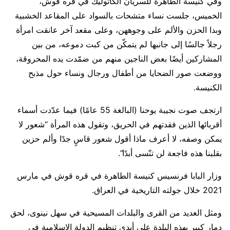
وفي كنيسة الطاهرة للسريان الكاثوليك في قره قوش،
الخميس، جلست نساء متشحات بالسواد على المقاعد الخشبية
وبدا الحزن والألم على وجوههن، وعلى مقعد آخر عانقت امرأة
رجلاً جالسًا إلى جانبها لم يتمكّن من كبت دموعه، من بين
المشاركين أيضًا بعض الناجين منهم من ضمّدت يده المحروقة،
ووضعت صور الضحايا من أطفال ورجال ونساء حول مذبح
الكنيسة.
ارتجف صوت نجيبة يوحنا (البالغة 55 عامًا) فيما عدّدت أسماء
أقربائها الذين فقدتهم في الحريق، وتقول هذه المرأة “شعور لا
يمكن وصفه، لا أعرف ماذا أقول شعور قاسٍ جدًا وألم حزين
بقلبنا هذه فاجعة لن تنّسى أبدًا”.
وزار البابا فرنسيس كنيسة الطاهرة في قره قوش في مارس
2021 خلال جولته التاريخية في العراق.
ومثل العديد من القرى والبلدات المسيحية في سهل نينوى، لحق
دمار كبير بهذه البلدة على أيدي تنظيم الدولة الإسلامية في