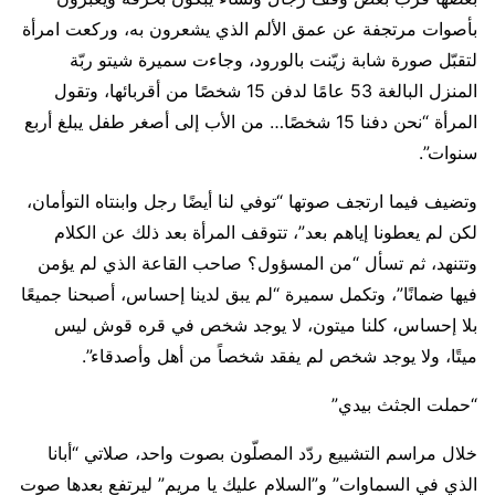
بأصوات مرتجفة عن عمق الألم الذي يشعرون به، وركعت امرأة
لتقبّل صورة شابة زيّنت بالورود، وجاءت سميرة شيتو ربّة
المنزل البالغة 53 عامًا لدفن 15 شخصًا من أقربائها، وتقول
المرأة “نحن دفنا 15 شخصًا… من الأب إلى أصغر طفل يبلغ أربع
سنوات”.
وتضيف فيما ارتجف صوتها “توفي لنا أيضًا رجل وابنتاه التوأمان،
لكن لم يعطونا إياهم بعد”، تتوقف المرأة بعد ذلك عن الكلام
وتتنهد، ثم تسأل “من المسؤول؟ صاحب القاعة الذي لم يؤمن
فيها ضمانًا”، وتكمل سميرة “لم يبق لدينا إحساس، أصبحنا جميعًا
بلا إحساس، كلنا ميتون، لا يوجد شخص في قره قوش ليس
ميتًا، ولا يوجد شخص لم يفقد شخصاً من أهل وأصدقاء”.
“حملت الجثث بيدي”
خلال مراسم التشييع ردّد المصلّون بصوت واحد، صلاتي “أبانا
الذي في السماوات” و”السلام عليك يا مريم” ليرتفع بعدها صوت