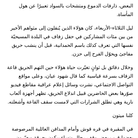
البعض، ذارفات الدموع ومتشحات بالسواد تعبيرًا عن هول
المأساة.
ليل الثلاثاء-الأربعاء، كان هؤلاء الذين يُنقلون إلى مثواهم الأخير
من بين مئات المشاركين في حفل زفاف في البلدة المسيحيّة
نفسها التي تعرف كذلك باسم الحمدانية، قبل أن ينشب حريق
مفاجئ ويحوّل الفرح إلى حزن.
وخلال دقائق بل ثوانٍ تغيّرت حياة هؤلاء حين التهم الحريق قاعة
الزفاف بسرعة قياسية كما قال شهود عيان، وعلى مواقع
التواصل الاجتماعي، نشرت وسائل إعلام عراقية مقاطع فيديو
صوّرها بعض الحاضرين قبيل اندلاع الحريق، تظهر أجهزة ألعاب
نارية وهي تطلق الشرارات التي لامست سقف القاعة وأشعلته.
كلنا ميتون
في المقبرة في قره قوش وأمام المدافن العائلية المرصوصة
بعضها قرب بعض وقف رجال ونساء يبكون بحرقة ويعبّرون