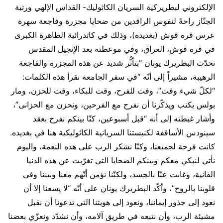
الإلكتروني لبطريركية السريان الكاثوليك- القداس الإلهي ورتبة
الجنّاز راحةً لنفوس الراقدين من ضحايا مجزرة وفاجعة سهرة
عرس قره قوش (بغديده)، وذلك في كاتدرائية الطاهرة الكبرى
في قره قوش، العراق، وفي موعظته بعد الإنجيل المقدس
تحدّث البطريرك يونان “بتأثُّر شديد عن هذه المجزرة والفاجعة
الرهيبة، مشيراً إلى أنّه “في سفر الجامعة نقرأ هذه الكلمات:
“لكلّ شيء وقت”، وقت للفرح، وقت للبكاء، وقت للحزن، ومار
بولس يكتب ويذكّرنا أن نفرح مع الفرحين، ونحزن مع الحزانى”،
وأشار غبطته إلى أنه “قبل أسبوعين، كنّا بينكم نفرح بعقد
سينودس الأساقفة لكنيستنا السريانية الكاثوليكية هنا في بغديده.
كانت فرحة لجميعنا، وكنّا نشكر الرب على هذه النعمة، واليوم
نأتي لنبكي معكم وبينكم الضحايا التي تغرّبت عن هذه الدنيا
الفانية، وغابت عنّا بالجسد، ولكنّنا نؤمن أنّهم معنا وبيننا وفي
قلوبنا بالروح”، وأكّد البطريرك يونان على أنّه “لا يسعنا إلا أن
نعود إلى جذور إيماننا، ونعود إلى هويتنا التي تدعونا أن نقبل
مشيئة الرب، وأن نتبعه في طريق آلامه، وأن نشدّد ونعزّي بعضنا