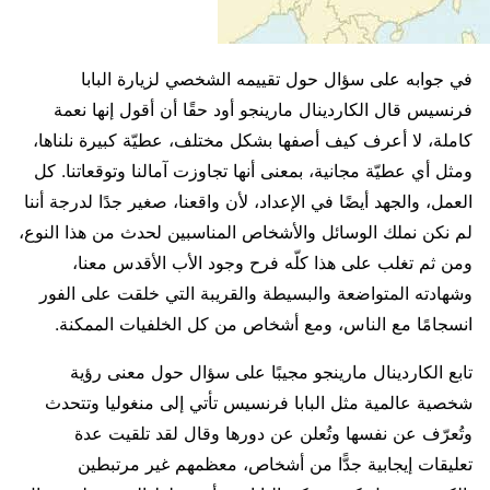
في جوابه على سؤال حول تقييمه الشخصي لزيارة البابا
فرنسيس قال الكاردينال مارينجو أود حقًا أن أقول إنها نعمة
كاملة، لا أعرف كيف أصفها بشكل مختلف، عطيّة كبيرة نلناها،
ومثل أي عطيّة مجانية، بمعنى أنها تجاوزت آمالنا وتوقعاتنا. كل
العمل، والجهد أيضًا في الإعداد، لأن واقعنا، صغير جدًا لدرجة أننا
لم نكن نملك الوسائل والأشخاص المناسبين لحدث من هذا النوع،
ومن ثم تغلب على هذا كلّه فرح وجود الأب الأقدس معنا،
وشهادته المتواضعة والبسيطة والقريبة التي خلقت على الفور
انسجامًا مع الناس، ومع أشخاص من كل الخلفيات الممكنة.
تابع الكاردينال مارينجو مجيبًا على سؤال حول معنى رؤية
شخصية عالمية مثل البابا فرنسيس تأتي إلى منغوليا وتتحدث
وتُعرّف عن نفسها وتُعلن عن دورها وقال لقد تلقيت عدة
تعليقات إيجابية جدًّا من أشخاص، معظمهم غير مرتبطين