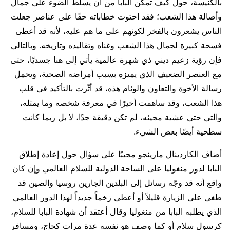
بالكنيسة، حول كيف تمكن البابا من أن يسلط الضوء على جمال
وأصالة هذا الشعب؛ فقد احتوت خطاباته حقًا على عناصر جعلت
الناس يشعرون بالفخر لكونهم على ما هم عليه، لأنه قد أعطى
فسحة كبيرة لجمال هذا الشعب وغناه وتقاليده وتاريخه. وبالتالي
فإن رؤية زعيم ديني ذي شهرة عالمية يأتي إلى هنا جسديًا، حتى
مع العنصر الضعيف الذي يميزه بسبب أمراضه الصحية، ويحمل
رسالة الأخوة والتعاون والوئام هذه، قد أثّرت بالتأكيد في قلب
هذا الشعب، وقد ساهمت أخيرًا في معرفة شخصه وما يمثله،
والتي حتى عشية مجيئه، لم تكن دقيقة جدًا، لا بل ربما كانت
سطحية أيضًا بعض الشيء.
أضاف الكاردينال مارينجو مجيبًا على سؤال حول إعادة إطلاق
البابا لدور منغوليا على الساحة الدولية للسلام العالمي وإن كان
واقع أنه قد وجّه رسائل إلى البلدين الجارين روسيا والصين قد
طغى على الزيارة قليلاً أو أعطى زخماً جديداً لهذا الدور العالمي
الذي يطلبه البابا من منغوليا وقال أعتقد أن شهادة البابا للسلام،
كرسول سلام أو كما وصف هو نفسه عدة مرات كحاج، ومسافر