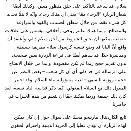
سلام، قد ساعد بالتأكيد على خلق منظور معين، وكذلك أيضًا
شعار الزيارة “الرجاء معًا” يعني أن هناك رجاء، وأنّه لا يتمُّ تحديد
كل شيء فقط من خلال منطق الحساب والقوة والمراوغة
والمصالح، وإنما هناك عالم روحي وأخلاقي مؤسس على علاقات
حقيقية يمكنها أن تخلق الشروط من أجل سلام دائم، وأعتقد أن
واقع أنَّ البابا قد وضع نفسه كرسول سلام بطريقة بسيطة
ومباشرة جدًا، قد ساهم أيضًا في قراءة الزيارة بعين صحيحة،
بدون تقديم حجج ربما لم تكن مقصودة، وإنما من خلال الانفتاح
على الرسالة في حد ذاتها أي أن كل شعب – بغض النظر عن
حجمه ووزنه النسبي – لديه مسؤولية بناء السلام. وقد اختبر
المغول ذلك مع السلام المغولي، كما ذكر قداسة البابا نفسه، لقد
كان ذلك حقيقة وربما يمكننا حقًا أن نتعلم من هذه الخبرات في
حاضرنا.
تابع الكاردينال مارينجو مجيبًا على سؤال حول إن كان يمكن
لهذه الزيارة أن تؤدي فعليا إلى الحرية الدينية واحترام الحقوق