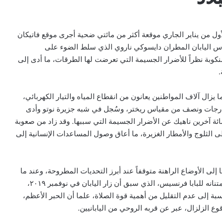
ول من يناير الجاري موقعة أكثر من مائتي ضحية أجرى موقع فاتيكان
يتاس اليابان المطران دايسوكي ناروي الذي سلط الضوء على
نكوبة نظراً للأضرار الجسيمة التي تعرضت لها الطرقات، ما أدى إلى
.
يزال آلاف المواطنين يعانون من انقطاع المياه والتيار الكهربائي،
بع درجات ونصف من مقياس ريختر، وسُجل في شبه جزيرة نوتو وأدى
ة آخرين ناهيك عن الأضرار الجسيمة التي سببها. وقد زاد من صعوبة
ى الثلوج والأمطار الغزيرة، ما أعاق وصول المساعدات الإنسانية إلى
لى الأوضاع الراهنة متوقفاً عند أبرز التحديات المطروحة، وعند ما
ينبغي فعله من أجل تخطي الأزمة. وقال إنه يود أن يعبر عن امتنانه للبابا فرنسيس، الذي سبق أن زار اليابان في نوفمبر ٢٠١٩،
ة إلى عدم التقليل من أهمية قوة الصلاة، علما أن الحبر الأعظم،
قوع الزلزال، عبر عن قربه الروحي من اليابانيين.