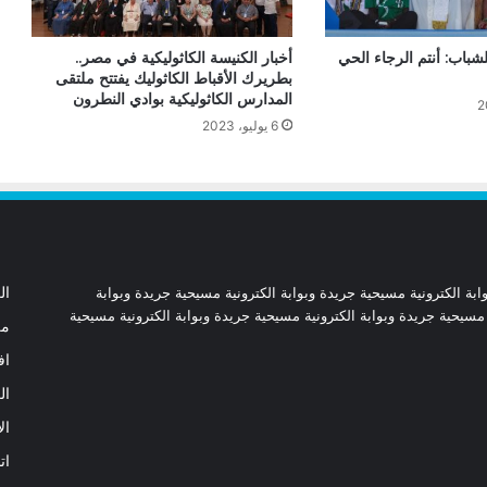
دعوة مشتركة لتجديد الإيمان وترسيخ السلام
شباب: أنتم الرجاء الحي
أخبار الكنيسة الكاثوليكية في مصر..
والحوار.. رسالة دائرة الحوار بين الأديان
بطريرك الأقباط الكاثوليك يفتتح ملتقى
بمناسبة رمضان وعيد الفطر
المدارس الكاثوليكية بوادي النطرون
6 يوليو، 2023
تنسيقية الأرض المقدسة: تضامنوا مع شعب
الأرض المقدسة وساعدوا في تعزيز الحوار
بطريركا الأقباط الكاثوليك والروم الكاثوليك
يحتفلان بختام عام يوبيل “حجاج الرجاء”
ابة الكترونية مسيحية جريدة وبوابة الكترونية مسيحية جريدة وبوابة
ال
 مسيحية جريدة وبوابة الكترونية مسيحية جريدة وبوابة الكترونية مسيحية
من
أرقام صادمة توثق اضطهاد الكنيسة
اف
الكاثوليكية في نيكاراجوا
ال
ال
كاتدرائية نوتردام تدخل المرحلة الأخيرة من
ترميمها بعد حريق 2019
ات