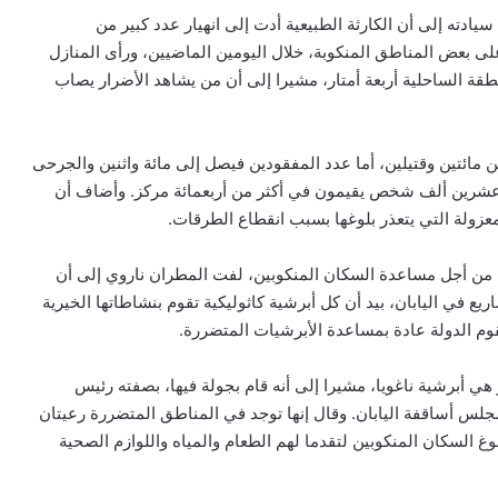
ادته إلى أن الكارثة الطبيعية أدت إلى انهيار عدد كبير من
لى بعض المناطق المنكوبة، خلال اليومين الماضيين، ورأى المنازل
طقة الساحلية أربعة أمتار، مشيرا إلى أن من يشاهد الأضرار يصاب
مائتين وقتيلين، أما عدد المفقودين فيصل إلى مائة واثنين والجرحى
وعشرين ألف شخص يقيمون في أكثر من أربعمائة مركز. وأضاف أن
معزولة التي يتعذر بلوغها بسبب انقطاع الطرقات.
ن من أجل مساعدة السكان المنكوبين، لفت المطران ناروي إلى أن
يع في اليابان، بيد أن كل أبرشية كاثوليكية تقوم بنشاطاتها الخيرية
وم الدولة عادة بمساعدة الأبرشيات المتضررة.
بيان مسكوني مشترك حول اتساع نطاق
الصراع في الشرق الأوسط
ر هي أبرشية ناغويا، مشيرا إلى أنه قام بجولة فيها، بصفته رئيس
جلس أساقفة اليابان. وقال إنها توجد في المناطق المتضررة رعيتان
غ السكان المنكوبين لتقدما لهم الطعام والمياه واللوازم الصحية
الكاردينال بيتسابالا: الكنيسة لن تتخلى أبدًا
عن المحتاجين في غزة