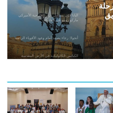
رحلة
يق
البابا لاوُن يستقبل وزير الخارجية الأميركي
ماركو روبيو في الفاتيكان
أنجولا: رجاء يصمد أمام وعود الأقوياء الزائفة
الكنائس الكاثوليكية في الأرض المقدسة
تدين تدنيس تمثال المسيح المصلوب
بيان مسكوني مشترك حول اتساع نطاق
الصراع في الشرق الأوسط
الكاردينال بيتسابالا: الكنيسة لن تتخلى أبدًا
عن المحتاجين في غزة