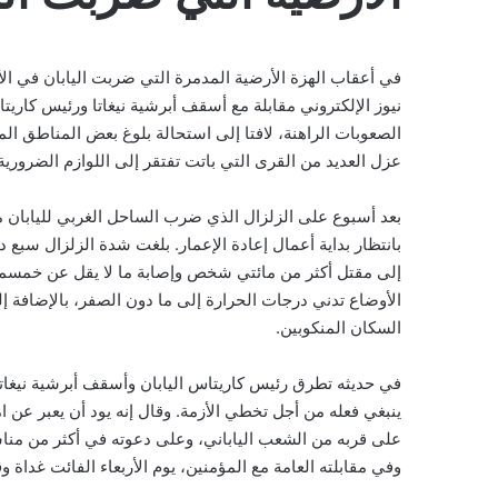
في أعقاب الهزة الأرضية المدمرة التي ضربت اليابان في الأ
نيوز الإلكتروني مقابلة مع أسقف أبرشية نيغاتا ورئيس كار
الصعوبات الراهنة، لافتا إلى استحالة بلوغ بعض المناطق الم
عزل العديد من القرى التي باتت تفتقر إلى اللوازم الضرورية
بعد أسبوع على الزلزال الذي ضرب الساحل الغربي لليابان ما 
بانتظار بداية أعمال إعادة الإعمار. بلغت شدة الزلزال س
إلى مقتل أكثر من مائتي شخص وإصابة ما لا يقل عن خمسمائ
الأوضاع تدني درجات الحرارة إلى ما دون الصفر، بالإضافة إل
السكان المنكوبين.
في حديثه تطرق رئيس كاريتاس اليابان وأسقف أبرشية نيغاتا إ
على قربه من الشعب الياباني، وعلى دعوته في أكثر من مناسب
وفي مقابلته العامة مع المؤمنين، يوم الأربعاء الفائت غداة و