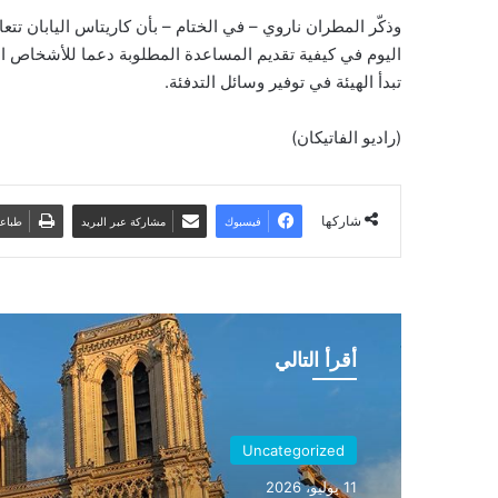
وذكّر المطران ناروي – في الختام – بأن كاريتاس اليابان ت
اليوم في كيفية تقديم المساعدة المطلوبة دعما للأشخاص ال
تبدأ الهيئة في توفير وسائل التدفئة.
(راديو الفاتيكان)
شاركها
فيسبوك
مشاركة عبر البريد
طباع
أقرأ التالي
Uncategorized
11 يوليو، 2026