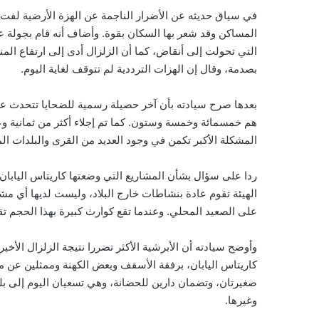
في سياق حديثه عن الأضرار الناجمة عن الهزة الأرضية لفت سي
المساكن وقد شعر بها السكان بقوة. وأضاف أنه قام بجولة ع
التي تحولت إلى أنقاض، كما أن الزلزال أدى إلى ارتفاع المن
بصدمة، وقال إن الهزات الترددية لم تتوقف لغاية اليوم.
بعدها صرح سيادته بأن آخر حصيلة رسمية للضحايا تتحدث عن 
هم خمسمائة وخمسة وستون. كما تم إجلاء أكثر من ثمانية 
المشكلة الأكبر تكمن في وجود العديد من القرى والبلدات ال
ردا على سؤال بشأن المشاريع التي وضعتها كاريتاس اليابا
الهيئة تقوم عادة بنشاطات خارج البلاد، وليست لديها أي مشار
على الصعيد المحلي. وعندما تقع كوارث كبيرة بهذا الحجم تق
وأوضح سيادته أن الأبرشية الأكثر تضررا نتيجة الزلزال الأخي
كاريتاس اليابان، برفقة الأسقف وبعض الكهنة وممثلين عن م
صغيرتان، وتضمان دارين للحضانة، وهي تسعيان اليوم إلى بلو
وغيرها.