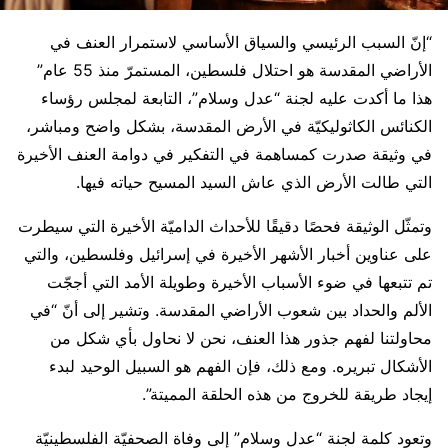
“إنّ السبب الرئيسي والسياق الأساسي لاستمرار العنف في
الأراضي المقدسة هو احتلال فلسطين، المستمرّ منذ 55 عام”
هذا ما أكدت عليه لجنة “عدل وسلام”، التابعة لمجلس رؤساء
الكنائس الكاثوليكيّة في الأرض المقدسة، بشكل واضح ومباشر،
في وثيقة صدرت كمساهمة في التفكير في دوامة العنف الأخيرة
التي طالت الأرض الذي عاش السيد المسيح حياته فيها.
وتمثّل الوثيقة فحصًا دقيقًا للأحداث الداميّة الأخيرة التي سيطرت
على عناوين أخبار الأشهر الأخيرة في إسرائيل وفلسطين، والتي
تم تتبعها في ضوء الأسباب الأخيرة وطويلة الأمد التي أججّت
الألم والحداد بين شعوب الأراضي المقدسة. وتشير إلى أنّ “في
محاولتنا لفهم جذور هذا العنف، نحن لا نحاول بأي شكل من
الأشكال تبريره. ومع ذلك، فإن الفهم هو السبيل الوحيد لبدء
إيجاد طريقة للخروج من هذه الحلقة المميتة”.
وتعود كلمة لجنة “عدل وسلام” إلى وفاة الصحفيّة الفلسطينيّة