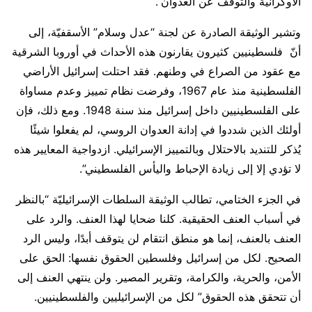
الأوكرانية والتوقف عن العدوان”.
وتشير الوثيقة الصادرة عن لجنة “عدل وسلام” الأسقفيّة، إلى
أنّ فلسطينيين كثيرون يقارنون هذه الأحداث في أوروبا الشرقية
مع عقود من الصراع في وطنهم. فقد احتلت إسرائيل الأراضي
الفلسطينية منذ عام 1967، وفرضت نظام تمييز وعدم مساواة
على الفلسطينيين داخل إسرائيل منذ سنة 1948. ومع ذلك، فإن
أولئك الذين شددوا في إدانة العدوان الروسي، لم يفعلوا شيئًا
يُذكر للتنديد بالاحتلال وبالتمييز الإسرائيلي. ازدواجية المعايير هذه
لا تؤدي إلا إلى زيادة الإحباط واليأس الفلسطيني”.
في الجزء الختامي، تطالب الوثيقة السلطات الإسرائيليّة “بالنظر
في أسباب العنف الحقيقية. كلنا ضحايا لهذا العنف. والرد على
العنف بالعنف، إنما هو منطق انتقام لن يتوقف أبدًا، وليس الرد
الصحيح. لكل من إسرائيل وفلسطين الحقوق نفسها: الحق على
الأمن، والحرية، والكرامة، وتقرير المصير. ولن ينتهي العنف إلى
أن تتحقق هذه الحقوق” لكل من الإسرائيليين والفلسطينيين.