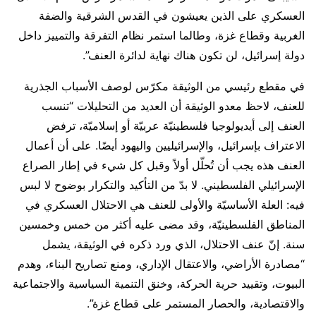
العسكري على الذين يعيشون في القدس الشرقية والضفة
الغربية وقطاع غزة، وطالما استمر نظام التفرقة والتمييز داخل
دولة إسرائيل، لن تكون هناك نهاية لدائرة العنف”.
في مقطع رئيسي من الوثيقة مكرّس لوصف الأسباب الجذرية
للعنف، لاحظ معدو الوثيقة أن العديد من التحليلات “تنسب
العنف إلى أيديولوجيا فلسطينيّة عربيّة أو إسلاميّة، ترفض
الاعتراف بإسرائيل، والإسرائيليين واليهود أيضًا. على أن أعمال
العنف هذه يجب أن تُحلّل أولاً وقبل كل شيء في إطار الصراع
الإسرائيلي الفلسطيني. لا بدّ من التأكيد والتكرار بوضوح لا لبس
فيه: العلة الأساسيّة والأولى للعنف هي الاحتلال العسكري في
المناطق الفلسطينيّة، وقد مضى عليه أكثر من خمس وخمسين
سنة. إنّ عنف الاحتلال، الذي ورد ذكره في الوثيقة، يشمل
“مصادرة الأراضي، والاعتقال الإداري، ومنع تصاريح البناء، وهدم
البيوت، وتقييد حرية الحركة، وخنق التنمية السياسية والاجتماعية
والاقتصادية، والحصار المستمر على قطاع غزة”.