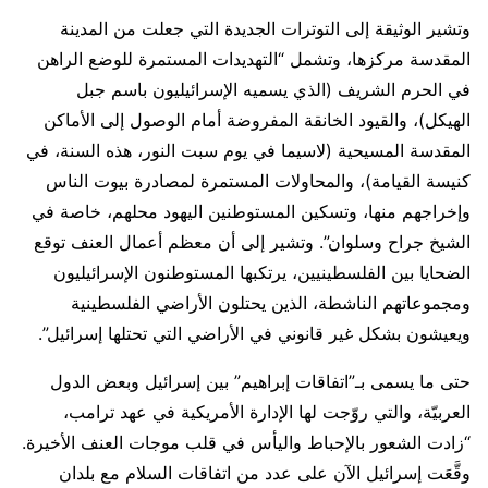
وتشير الوثيقة إلى التوترات الجديدة التي جعلت من المدينة
المقدسة مركزها، وتشمل “التهديدات المستمرة للوضع الراهن
في الحرم الشريف (الذي يسميه الإسرائيليون باسم جبل
الهيكل)، والقيود الخانقة المفروضة أمام الوصول إلى الأماكن
المقدسة المسيحية (لاسيما في يوم سبت النور، هذه السنة، في
كنيسة القيامة)، والمحاولات المستمرة لمصادرة بيوت الناس
وإخراجهم منها، وتسكين المستوطنين اليهود محلهم، خاصة في
الشيخ جراح وسلوان”. وتشير إلى أن معظم أعمال العنف توقع
الضحايا بين الفلسطينيين، يرتكبها المستوطنون الإسرائيليون
ومجموعاتهم الناشطة، الذين يحتلون الأراضي الفلسطينية
ويعيشون بشكل غير قانوني في الأراضي التي تحتلها إسرائيل”.
حتى ما يسمى بـ”اتفاقات إبراهيم” بين إسرائيل وبعض الدول
العربيّة، والتي روّجت لها الإدارة الأمريكية في عهد ترامب،
“زادت الشعور بالإحباط واليأس في قلب موجات العنف الأخيرة.
وقَّعَت إسرائيل الآن على عدد من اتفاقات السلام مع بلدان