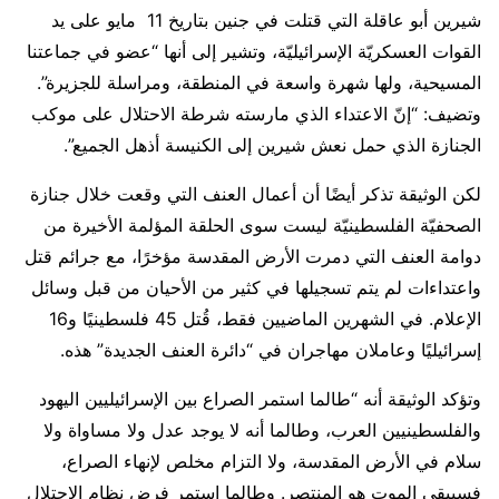
شيرين أبو عاقلة التي قتلت في جنين بتاريخ 11 مايو على يد
القوات العسكريّة الإسرائيليّة، وتشير إلى أنها “عضو في جماعتنا
المسيحية، ولها شهرة واسعة في المنطقة، ومراسلة للجزيرة”.
وتضيف: “إنّ الاعتداء الذي مارسته شرطة الاحتلال على موكب
الجنازة الذي حمل نعش شيرين إلى الكنيسة أذهل الجميع”.
لكن الوثيقة تذكر أيضًا أن أعمال العنف التي وقعت خلال جنازة
الصحفيّة الفلسطينيّة ليست سوى الحلقة المؤلمة الأخيرة من
دوامة العنف التي دمرت الأرض المقدسة مؤخرًا، مع جرائم قتل
واعتداءات لم يتم تسجيلها في كثير من الأحيان من قبل وسائل
الإعلام. في الشهرين الماضيين فقط، قُتل 45 فلسطينيًا و16
إسرائيليًا وعاملان مهاجران في “دائرة العنف الجديدة” هذه.
وتؤكد الوثيقة أنه “طالما استمر الصراع بين الإسرائيليين اليهود
والفلسطينيين العرب، وطالما أنه لا يوجد عدل ولا مساواة ولا
سلام في الأرض المقدسة، ولا التزام مخلص لإنهاء الصراع،
فسيبقى الموت هو المنتصر. وطالما استمر فرض نظام الاحتلال