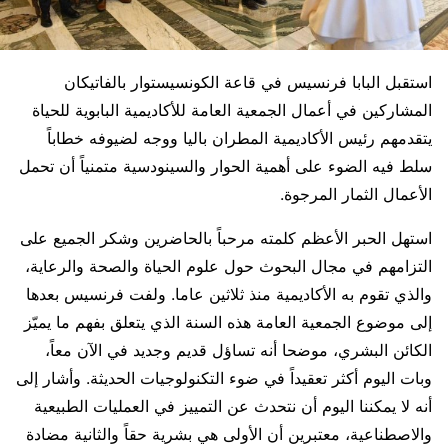
استقبل البابا فرنسيس في قاعة الكونسيستوار بالفاتيكان
المشاركين في أعمال الجمعية العامة للأكاديمية البابوية للحياة
يتقدمهم رئيس الأكاديمية المطران باليا ووجه لضيوفه خطاباً
سلط فيه الضوء على أهمية الحوار والسينودسية متمنياً أن تحمل
الأعمال الثمار المرجوة.
استهل الحبر الأعظم كلمته مرحباً بالحاضرين وشكر الجميع على
التزامهم في مجال البحوث حول علوم الحياة والصحة والرعاية،
والذي تقوم به الأكاديمية منذ ثلاثين عاما. ولفت فرنسيس بعدها
إلى موضوع الجمعية العامة هذه السنة الذي يتعلق بفهم ما يميّز
الكائن البشري، موضحا أنه تساؤل قديم وجديد في الآن معاً،
وبات اليوم أكثر تعقيداً في ضوء التكنولوجيات الحديثة. وأشار إلى
أنه لا يمكننا اليوم أن نتحدث عن التمييز في العمليات الطبيعية
والاصطناعية، معتبرين أن الأولى هي بشرية حقاً والثانية مضادة