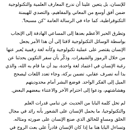
للإنسان، بل يتعين علينا أن ندرج المعارف العلمية والتكنولوجية
ضمن أفق أوسع من المعاني والمفاهيم، والتصدي للهيمنة
التكنوقراطية، كما جاء في الرسالة العامة “كن مسبحا”.
وتطرق الحبر الأعظم بعدها إلى المساعي الهادفة إلى الإنجاب
بواسطة الوسائل التكنولوجية لافتا إلى أن هذا الأمر يجعل
الإنسان يقتصر على عملية تكنولوجية وكأنه لغة رقمية يُعبر عنها
من خلال الرموز والشيفرات. وذكّر بأن سفر التكوين يحدثنا عن
رغبة الإنسان في اعتماد لغة واحدة، بيد أن ما قام به الله، والذي
بدا أنه تصرف عقابي، تضمن بركة، وجاء تعدد اللغات ليصحح
الميل إلى الفكر الواحد. فوضع البشر أمام محدوديتهم
وهشاشتهم، ودعوا إلى احترام الآخر والاعتناء ببعضهم البعض.
لم تخل كلمة البابا من الحديث عن تنامي قدرات العلم
والتكنولوجيا، ما يحمل الإنسان على الشعور بأنه رائد في مجال
الخلق ومساوٍ للخالق الذي صنع الإنسان على صورته ومثاله.
وتساءل البابا هنا ما إذا كان الإنسان قادراً على بعث الروح في