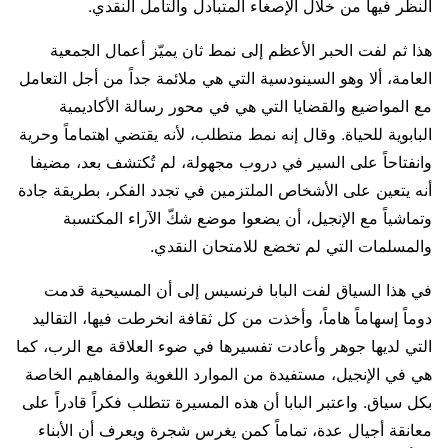
النظر فيها من خلال الإصغاء المتبادل والتأمل النقدي.
هذا ثم لفت الحبر الأعظم إلى نمط ثان يميّز أعمال الجمعية
العامة، ألا وهو السينودسية التي هي ملائمة جداً من أجل التعامل
مع المواضيع والقضايا التي هي في محور رسالة الأكاديمية
البابوية للحياة. وقال إنه نمط متطلب، لأنه يقتضي اهتماماً وحرية
وانفتاحاً على السير في دروب مجهولة، لم تُكتشف بعد، مضيفا
أنه يتعين على الأشخاص الملتزمين في تجدد الفكر، بطريقة جادة
وتماشياً مع الإنجيل، أن يضعوا موضع شكّ الآراء المكتسبة
والمسلمات التي لم تخضع للامتحان النقدي.
في هذا السياق لفت البابا فرنسيس إلى أن المسيحية قدمت
دوماً إسهاماً هاماً، وأخذت من كل ثقافة انخرطت فيها، التقاليد
التي لديها جوهر وأعادت تفسيرها في ضوء العلاقة مع الرب، كما
هي في الإنجيل، مستفيدة من الموارد اللغوية والمفاهيم الخاصة
بكل سياق. واعتبر البابا أن هذه المسيرة تتطلب فكراً قادراً على
معانقة أجيال عدة، تماماً كمن يغرس شجرة ويعرف أن الأبناء