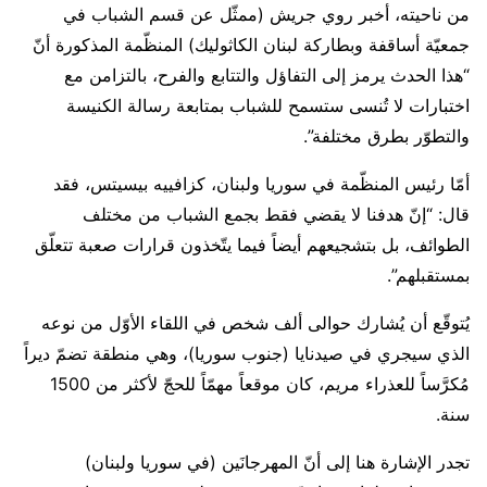
من ناحيته، أخبر روي جريش (ممثّل عن قسم الشباب في
جمعيّة أساقفة وبطاركة لبنان الكاثوليك) المنظّمة المذكورة أنّ
“هذا الحدث يرمز إلى التفاؤل والتتابع والفرح، بالتزامن مع
اختبارات لا تُنسى ستسمح للشباب بمتابعة رسالة الكنيسة
والتطوّر بطرق مختلفة”.
أمّا رئيس المنظّمة في سوريا ولبنان، كزافييه بيسيتس، فقد
قال: “إنّ هدفنا لا يقضي فقط بجمع الشباب من مختلف
الطوائف، بل بتشجيعهم أيضاً فيما يتّخذون قرارات صعبة تتعلّق
بمستقبلهم”.
يُتوقّع أن يُشارك حوالى ألف شخص في اللقاء الأوّل من نوعه
الذي سيجري في صيدنايا (جنوب سوريا)، وهي منطقة تضمّ ديراً
مُكرَّساً للعذراء مريم، كان موقعاً مهمّاً للحجّ لأكثر من 1500
سنة.
تجدر الإشارة هنا إلى أنّ المهرجانَين (في سوريا ولبنان)