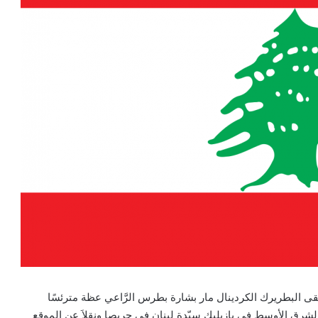
لقى البطريرك الكردينال مار بشارة بطرس الرَّاعي عظة مترئسًا
س الشرق الأوسط في بازيليك سيّدة لبنان في حريصا ونقلاَ عن الموقع