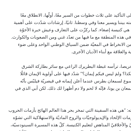
تأكيد على ثلاث خطوات من السير معًا، أولًها، الانطلاق معًا
ه بيننا ويسير معنا وفي وسطنا. ثانيًا، إرشادات شدّدت على أهمية
ة هي كنيسة إصغاء. كما ركزّت على التعارف وعيش خبرة الأخوّة
ي هذه المنطقة مع ما فيها من تعدّد غني ومن الصعوبات والكوارث.
من الانخراط في المعيّة ضمن السياق الوطني الواحد وعلى ضوء
العلاقة مع أبناء الأديان الأخرى.
 حريصا، ترأسه غبطة البطريرك الراعي مع سائر بطاركة الشرق
؟ ولمَ ليس فيكم إيمان؟” شدّد فيها على أولوية الإيمان قائلًا
 يسوع لسمعان بطرس عندما أعلن إيمانه في قيصريّة فيلبّس بأنّه
ن بن يونا، فإنّه لا لحم ولا دم أظهرا لك ذلك. لكن أبي الذي في
بيان مسكوني مشترك حول اتساع نطاق
الصراع في الشرق الأوسط
ه: “هي هذه السفينة التي تمخر بحر هذا العالم الهائج بأزمات الحروب
الكاردينال بيتسابالا: الكنيسة لن تتخلى أبدًا
 الإلحاد والإيديولوجيّات والروح الماديّة والاستهلاكية التي تشوّه
عن المحتاجين في غزة
ّ والأخلاقيّ المناهض لتعليم الكنيسة. كلّ هذه المسيرة السينودسيّة،