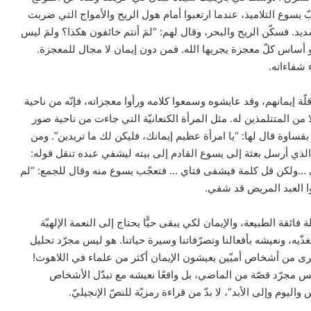
يسوع التلاميذ، عندما ارتعبوا أمام هول الريح والأمواج التي ضربت
. فسكّن الريح والبحر، وقال لهم: “لمَ أنتم خائفون هكذا؟ ولمَ ليس
 هو أساس كلّ معجزة يجريها الله. فمن دون إيمان لا مجال للمعجزة.
 شفاءاته.
ّة إيمانهم، وقد عايشوه وسمعوا كلامه ورأوا معجزاته، فإنّه من ناحية
 من المتتلمذين له. مثل المرأة الكنعانيّة التي جاءت من ناحية صور
بقساوة قال لها: “يا امرأة عظيم إيمانك، فليكن لك ما تريدين”. ومن
 الذي أرسل بعثة إلى يسوع القادم إلى بيته ليشفي عبده تنقل قوله:
ي …ولكن قل كلمة فيشفى فتاي … فتعجّب يسوع منه وقال للجمع: “لم
وا العبد المريض قد شفي.
ائقة الطبيعة، والإيمان لكي يبقى حيًّا يحتاج إلى النعمة الإلهيّة
ذّيه، ونعيشه بأفعالنا وتصرّفاتنا وسيرة حياتنا. هو ليس مجرّد تحليل
 نرى من أشخاص أميّين يعيشون الإيمان أكثر من علماء في اللاهوت!
يس مجرّد قصّة من الماضي، بل واقعًا نعيشه مع تبدّل الأشخاص
يوم وإلى الأبد”، لا بدّ من قراءة رمزيّة للنصّ الإنجيليّ.