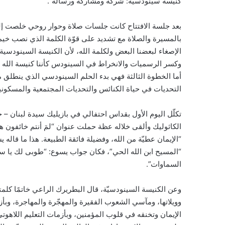
كنيسة سينودسية: شركة ومشاركة ورسالة”.
بعد جلسة الافتتاح كانت جلسات صلاة وحوار روحي خلصت إلى ال
بالمسيرة والصلاة مع تشديد على قوّة الكلمة الذي نصب خيمت
الإصغاء لبعضنا البعض ولكلمة الله، لأن الكنيسة السينودسي
وكسر الرسميات والانخراط في السينودس كأننا كنيسة الله ف
أما الخطوة الثالثة فهي بدء الحلم السينودسي الذي ينطلق 
التحديات في حياة الكنائس والتحديات المجتمعية والمسكونية و
تكلّل اليوم الأول بقداس احتفالي في بازيليك سيدة لبنان –
الكاثوليك وألقى خلاله عظة حملت عنوان “لمَ أنتم خائفون هكذا
“الإيمان عطيّة من الله، وفضيلة فائقة الطبيعة. هذا ما قاله
“المسيح ابن الله الحي”، فكان جواب يسوع: “طوبى لك يا سمعا
السماوات”.
وعن الكنيسة السينودسيّة، قال البطريرك الراعي خاتمًا كلمت
وويلاتها، ومآسي الشعوب الفقيرة والمهجّرة والمهاجرة، وبأزمات
الإيمان وتخنقه في قلوب المؤمنين، وبأزمات التعليم اللاهوتي