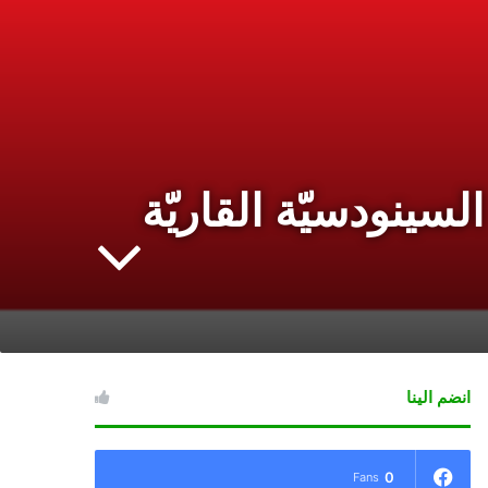
سينودسيّة القاريّة
انضم الينا
0
Fans