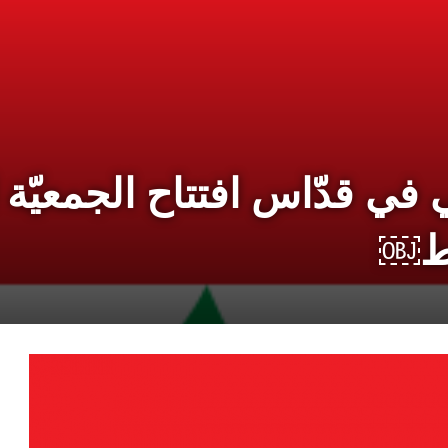
ي قدّاس افتتاح الجمعيّة ال
سط￼