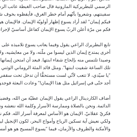
الرسمي للبطريركية المارونية قال صاحب الغبطة عاتب الربّ 
سفينتهم، وشعروا بأنّهم أمام خطر الغرق، فأيقظوه بخوف شديد
فيكم إيمان” لقد أراد يسوع إظهار أولويّة الإيمان. فالإيمان
فكم من مرّة أعلن الربّ يسوع الإيمان كفاعل أساسيّ لإجراء
تابع البطريرك الراعي يقول وفيما يعاتب يسوع تلاميذه على قل
أخرى يمتدح إيمان الذين ليسوا من ملّته، ولا من معايشيه، ولا
وصيدا تلتمس منه بإلحاح شفاء ابنتها. فبعد أن امتحن إيمانها 
تلك الساعة شفيت ابنتها”. ومثل قائد المئة الروماني الوثني
“يا سيّدي، لا تتعب لأنّي لست مستحقًّا أن تدخل تحت سقف
أجد حتّى في إسرائيل مثل هذا الإيمان!” وعادت البعثة فوجد
أضاف الكاردينال الراعي يقول الإيمان عطيّة من الله، وفضيلة ف
الدائمة. ونحن بالصلاة وممارسة الأسرار وكلمة الله ننعشه ونغ
فكريّ عقلانيّ. الإيمان هو الأساس لمعرفة أسرار الله. فكم
ولكي نعيش آية تسكين الرياح وأمواج البحر، لكون الإنجيل ل
والأمكنة والظروف والأزمان، فيما “يسوع المسيح هو هو أمس وال