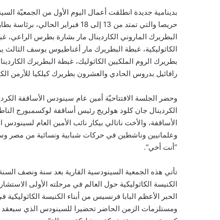
بدينامية جديدة انطلقت أعمال اليوم الأول من الجمعيّة السين
حريصا والتي تمتد من 13 إلى 18 فبرا
البطريرك الماروني الكاردينال مار بشارة بطرس الراعي، غبط
الكاثوليكية، غبطة البطريرك مار أغناطيوس يوسف الثالث ي
بطريرك الروم الملكيين الكاثوليك، غبطة البطريرك الكاردين
رافائيل بدروس الحادي والعشرون بطريرك كيلكيا للأرمن الكاث
وحضر الجلسة الافتتاحيّة أمين عام سينودس الأساقفة الكردي
الكردينال جان كلود هولريج رئيس أساقفة لوكسمبورج الناط
الأساقفة، والأخت ناتالي بيكار نائب الأمين العام لسينودس 
وعلمانيين وناشطين في حركات شبابية ونسائية من مصر وسو
“أنت أخي”.
تأتي هذه الجمعية السينودسية القارية بعد سنة ونصف السنة 
الكنيسة الكاثوليكية حول العالم في مرحلته الأولى الاستشاري
الحبر الأعظم البابا فرنسيس من أبناء الكنيسة الكاثوليكية ف