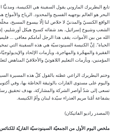
تابع البطريرك الماروني يقول السفينة هي الكنيسة، ومدنيًّا ال
البحر هو العالم بوجهيه الفسيح والمحدود. الرياح والأمواج
الواقع الكنسيّ والمدنيّ لا خلاص لنا إلّا بيسوع المسيح، مخ
الشعب وشيوخ إسرائيل، بعد شفائه كسيح هيكل أورشليم، إذ ق
الله من بين الأموات، يقف هذا الرجل أمامكم معافى … فلي
الحياة”. إنَّ الكنيسة السينودسيّة هي هذه السفينة التي تمخ
الفقيرة والمهجّرة والمهاجرة، وبأزمات الإلحاد والإيديولوجيّا
المؤمنين، وبأزمات التعليم اللاهوتيّ والأخلاقيّ المناهض لتعل
وختم البطريرك الراعي عظته بالقول كلّ هذه المسيرة السين
واليوم على مستوى القارات بالوثيقة الخاصّة بها، وفي أكتوبر
تسعى إلى شدّ أواصر الشركة والمشاركة، بهدف تحقيق رسالته
بشفاعة أمّنا مريم العذراء سيّدة لبنان وأمّ الكنيسة.
(المصدر راديو الفاتيكان)
ملخص اليوم الأول من الجمعيّة السينودسيّة القاريّة للكنائ