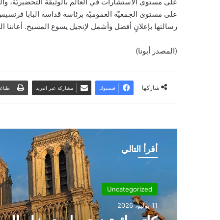
على مستوى الاستشارات في العالم بالوثيقة التحضيريّة، والي
على مستوى الجمعيّة العموميّة برئاسة قداسة البابا فرنسي
رسالتها بإعلانٍ أفضل وأشمل لإنجيل يسوع المسيح. أعاننا الله
(المصدر أبونا)
شاركها
فيسبوك
مشاركة عبر البريد
طباع
أقرأ التالي
Uncategorized
11 يوليو، 2026