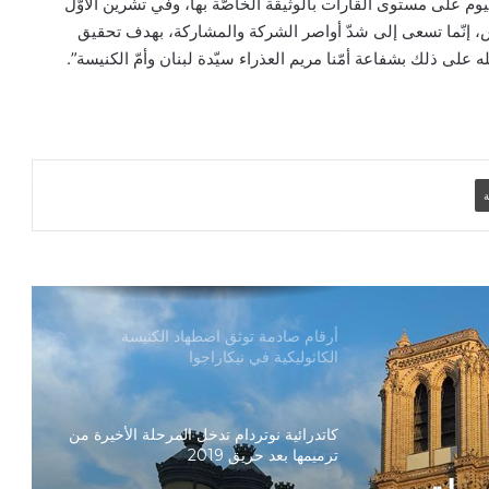
وم على مستوى القارات بالوثيقة الخاصّة بها، وفي تشرين الأوّل
س، إنّما تسعى إلى شدّ أواصر الشركة والمشاركة، بهدف تحقيق
دعوة مشتركة لتجديد الإيمان وترسيخ السلام
 على ذلك بشفاعة أمّنا مريم العذراء سيّدة لبنان وأمّ الكنيسة”.
والحوار.. رسالة دائرة الحوار بين الأديان
بمناسبة رمضان وعيد الفطر
تنسيقية الأرض المقدسة: تضامنوا مع شعب
الأرض المقدسة وساعدوا في تعزيز الحوار
ة
بطريركا الأقباط الكاثوليك والروم الكاثوليك
يحتفلان بختام عام يوبيل “حجاج الرجاء”
أرقام صادمة توثق اضطهاد الكنيسة
الكاثوليكية في نيكاراجوا
كاتدرائية نوتردام تدخل المرحلة الأخيرة من
ترميمها بعد حريق 2019