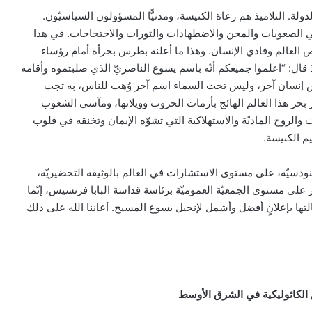
دولة. التلاميذ هم رعاة الكنيسة، ومدنيًّا المسؤولون السياسيّون.
 هي الصعوبات والمحن والاضطهادات والثورات والاحتجاجات. في هذا
لّص العالم وفادي الإنسان. وهذا ما أعلنه بطرس بجرأة أمام رؤساء
ال: “اعلموا جميعكم أنّه باسم يسوع الناصريّ الذي صلبتموه وأقامه
س إنسان آخر، وليس تحت السماء اسم آخر وُهب للناس، به تجب
ر بحر هذا العالم الهائج بأزمات الحروب وويلاتها، ومآسي الشعوب
ت والروح الماديّة والاستهلاكية التي تشوّه الإيمان وتخنقه في قلوب
يم الكنيسة.
ودسيّة، على مستوى الاستشارات في العالم بالوثيقة التحضيريّة،
 على مستوى الجمعيّة العموميّة برئاسة قداسة البابا فرنسيس، إنّما
ا بإعلانٍ أفضل وأشمل لإنجيل يسوع المسيح. أعاننا الله على ذلك
س الكاثوليكية في الشرق الأوسط