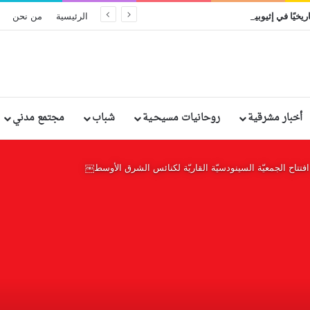
ريخيًا في إثيوبيا: مقتل وإصابة رهبان وراهبات
الرئيسية
من نحن
أخبار مشرقية
روحانيات مسيحـية
شباب
مجتمع مدني
تاح الجمعيّة السينودسيّة القاريّة لكنائس الشرق الأوسط￼