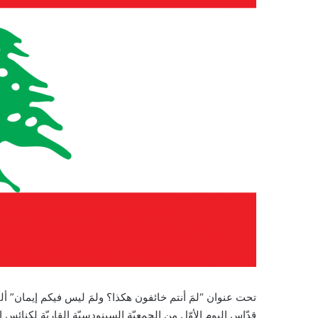
تحت عنوان “لمَ أنتم خائفون هكذا؟ ولمَ ليس فيكم إيمان” أ
قدّاس اليوم الأوّل من الجمعيّة السينودسيّة القاريّة لكنائ