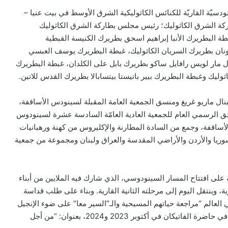
ودسيّة القاريّة للكنائس الكاثوليكية الشرق الأوسط في بيت عنيا –
ير الحالي، برئاسة بطاركة الشرق الكاثوليك؛ رئيس مجلس بطاركة الشرق الكاثوليك
ة البطريرك الأنبا إبراهيم اسحق بطريرك الكنيسة القبطية
ونان بطريرك السريان الكاثوليك، غبطة البطريرك يوسف العبسي
ال مار لويس رافايل ساكو بطريرك بابل على الكلدان، غبطة البطريرك
وليك وغبطة البطريرك بيير باتيستا بيتسابالا بطريرك القدس للاتين.
نال ماريو غريغ ومنسق الجمعية العامة المقبلة لسينودس الأساقفة،
ق الرسمي العام للجمعية العادية العامّة السادسة عشرة لسينودوس
الأساقفة، وجمع من السادة المطارنة والإكليروس من كهنة ورهبانيات
ريا والأردن والأراضي المقدسة والعراق ولبنان ومجموعة من جمعية
على افتتاح المسار السينودوسي، الذي شارك فيه الملايين من أبناء
ة، وينتقل اليوم إلى مرحلته الثانية القارية. وبناء على طلب قداسة
ي العالم “مراجعة حياتهم المسيحية والـ”السير معا” على ضوء الإنجيل
ومستلزمات الزمن الحاضر تحضيرا للسينودس الذي سيعقد في حاضرة الفاتيكان في أكتوبر 2023 و2024، بعنوان: “من أجل