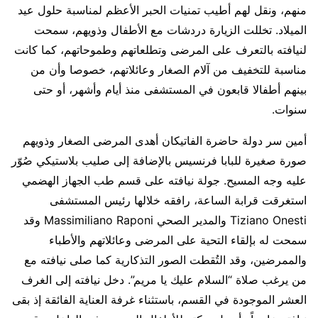
منهم، ونقل لهم أطيب تمنيات الحبر الأعظم لمناسبة حلول عيد
الميلاد. تخللت الزيارة دردشات مع الأطفال وذويهم، سمحت
لنيافته بالتعرف على المرضى وتطلعاتهم وطموحاتهم، كما كانت
مناسبة للتخفيف من آلام الصغار وعائلاتهم، خصوصا وأن من
بينهم أطفالا قابعون في المستشفى منذ أيام وأشهر، أو حتى
سنوات.
أمين سر دولة حاضرة الفاتيكان أهدى المرضى الصغار وذويهم
صورة صغيرة للبابا فرنسيس بالإضافة إلى صليب بلاستيكي صُوّر
عليه وجه المسيح. جولة نيافته على قسم طب الجهاز الهضمي
استغرقت قرابة الساعة، رافقه خلالها رئيس المستشفى
Tiziano Onesti والمدير الصحي Massimiliano Raponi وقد
سمحت له بإلقاء التحية على المرضى وعائلاتهم والأطباء
والممرضين، وقد التُقطت الصور التذكارية كما صلى نيافته مع
من يرغب صلاة “السلام عليك يا مريم”. دخل نيافته إلى الغرف
العشر الموجودة في القسم، باستثناء غرفة العناية الفائقة إذ بقى