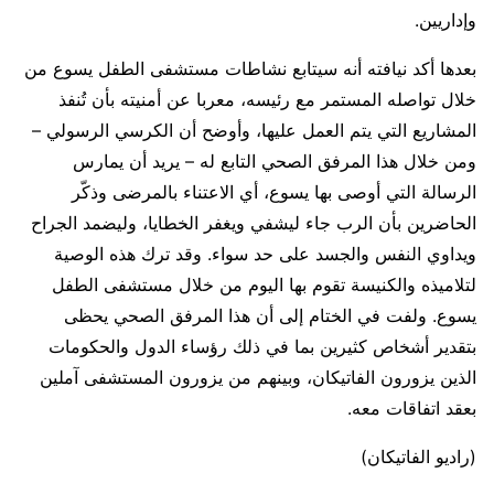
وإداريين.
بعدها أكد نيافته أنه سيتابع نشاطات مستشفى الطفل يسوع من
خلال تواصله المستمر مع رئيسه، معربا عن أمنيته بأن تُنفذ
المشاريع التي يتم العمل عليها، وأوضح أن الكرسي الرسولي –
ومن خلال هذا المرفق الصحي التابع له – يريد أن يمارس
الرسالة التي أوصى بها يسوع، أي الاعتناء بالمرضى وذكّر
الحاضرين بأن الرب جاء ليشفي ويغفر الخطايا، وليضمد الجراح
ويداوي النفس والجسد على حد سواء. وقد ترك هذه الوصية
لتلاميذه والكنيسة تقوم بها اليوم من خلال مستشفى الطفل
يسوع. ولفت في الختام إلى أن هذا المرفق الصحي يحظى
بتقدير أشخاص كثيرين بما في ذلك رؤساء الدول والحكومات
الذين يزورون الفاتيكان، وبينهم من يزورون المستشفى آملين
بعقد اتفاقات معه.
(راديو الفاتيكان)