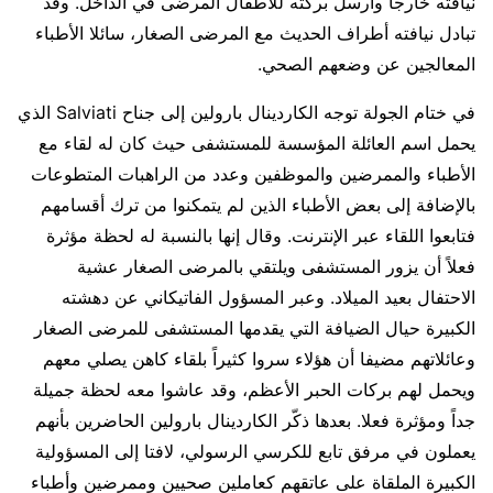
نيافته خارجاً وأرسل بركته للأطفال المرضى في الداخل. وقد
تبادل نيافته أطراف الحديث مع المرضى الصغار، سائلا الأطباء
المعالجين عن وضعهم الصحي.
في ختام الجولة توجه الكاردينال بارولين إلى جناح Salviati الذي
يحمل اسم العائلة المؤسسة للمستشفى حيث كان له لقاء مع
الأطباء والممرضين والموظفين وعدد من الراهبات المتطوعات
بالإضافة إلى بعض الأطباء الذين لم يتمكنوا من ترك أقسامهم
فتابعوا اللقاء عبر الإنترنت. وقال إنها بالنسبة له لحظة مؤثرة
فعلاً أن يزور المستشفى ويلتقي بالمرضى الصغار عشية
الاحتفال بعيد الميلاد. وعبر المسؤول الفاتيكاني عن دهشته
الكبيرة حيال الضيافة التي يقدمها المستشفى للمرضى الصغار
وعائلاتهم مضيفا أن هؤلاء سروا كثيراً بلقاء كاهن يصلي معهم
ويحمل لهم بركات الحبر الأعظم، وقد عاشوا معه لحظة جميلة
جداً ومؤثرة فعلا. بعدها ذكّر الكاردينال بارولين الحاضرين بأنهم
يعملون في مرفق تابع للكرسي الرسولي، لافتا إلى المسؤولية
الكبيرة الملقاة على عاتقهم كعاملين صحيين وممرضين وأطباء