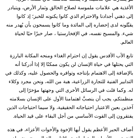
الأغذية هي علامات ملموسة لصلاح الخالق وثمار الأرض، ويتبادر
إلى ذهني أجدادنا والاحترام الذي كانوا يكنونه للخبز؛ إذ كانوا
يقبِّلونه لدى إحضاره إلى المائدة وما كانوا يسمحون بأن يُهدر منه
شيء. والمسيح نفسه، في الإفخارستيا ، صار خبزًا حيًا لحياة
العالم.
تابع الأب الأقدس يقول إن احترام الغذاء ومنحه المكانة البارزة
التي يحتلها في حياة الإنسان لن يكون ممكنًا إلا إذا أدركنا أنه
بالإضافة إلى الاهتمام بإنتاجه وتوافره والحصول عليه، وكذلك في
التدابير الفنية للتجارة الزراعية، هبة من الله، ونحن مجرد وكلاء
له. وكما قلت في الرسائل الأخرى التي وجهتها مؤخرًا إلى
منظمتكم، يجب أن ينصبَّ اهتمامنا الأول على الإنسان بسلامته
آخذين بعين الاعتبار احتياجاته الحقيقية، ولا سيما احتياجات الذين
يفتقرون إلى القوت الأساسي من أجل البقاء على قيد الحياة.
أضاف الحبر الأعظم يقول أيها الإخوة والأخوات الأعزاء، في هذه