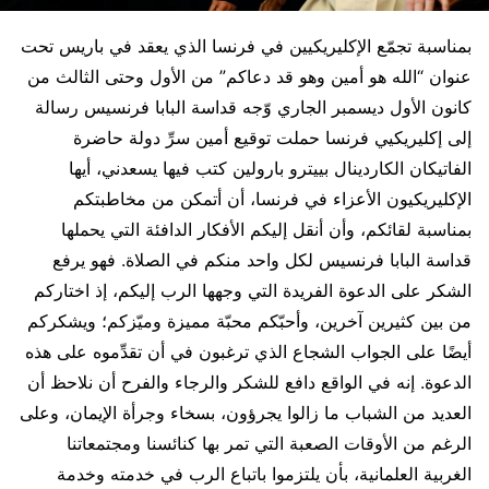
بمناسبة تجمّع الإكليريكيين في فرنسا الذي يعقد في باريس تحت
عنوان “الله هو أمين وهو قد دعاكم” من الأول وحتى الثالث من
كانون الأول ديسمبر الجاري وّجه قداسة البابا فرنسيس رسالة
إلى إكليريكيي فرنسا حملت توقيع أمين سرِّ دولة حاضرة
الفاتيكان الكاردينال بييترو بارولين كتب فيها يسعدني، أيها
الإكليريكيون الأعزاء في فرنسا، أن أتمكن من مخاطبتكم
بمناسبة لقائكم، وأن أنقل إليكم الأفكار الدافئة التي يحملها
قداسة البابا فرنسيس لكل واحد منكم في الصلاة. فهو يرفع
الشكر على الدعوة الفريدة التي وجهها الرب إليكم، إذ اختاركم
من بين كثيرين آخرين، وأحبّكم محبّة مميزة وميّزكم؛ ويشكركم
أيضًا على الجواب الشجاع الذي ترغبون في أن تقدِّموه على هذه
الدعوة. إنه في الواقع دافع للشكر والرجاء والفرح أن نلاحظ أن
العديد من الشباب ما زالوا يجرؤون، بسخاء وجرأة الإيمان، وعلى
الرغم من الأوقات الصعبة التي تمر بها كنائسنا ومجتمعاتنا
الغربية العلمانية، بأن يلتزموا باتباع الرب في خدمته وخدمة