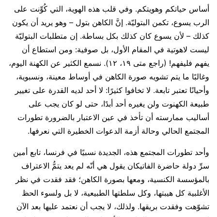
أساس حياتكم وهويتكم. وفي قلب هذه الهوية، التي كُوِّنت على
الرب يسوع، تكمن البتوليّة. إنَّ الكاهن بتول – وهو يريد أن يكون
كذلك – لأن يسوع كان كذلك بكل بساطة. إن متطلبات البتوليّة
ليست لاهوتية في المقام الأول، بل صوفية: ومن استطاع أن
يفهم فليفهم! (راجع متى ١٩، ١٢). نسمع الكثير عن الكهنة اليوم،
وغالبًا ما يتم تشويه صورة الكاهن في أوساط معينة، ونسبوية،
وأحيانًا تعتبر تابعة. لا تخافوا كثيرًا: لا أحد لديه القدرة على تغيير
طبيعة الكهنوت ولن يغيره أحد أبدًا، حتى لو كان يجب على
أساليب ممارسته أن تأخذ في عين الاعتبار بالضرورة تطورات
المجتمع الحالي وحالة أزمة الدعوات الخطيرة التي نعرفها.
وأحد تطورات المجتمع هذه، الجديدة نسبيًا في فرنسا، تابع أمين
سرِّ دولة حاضرة الفاتيكان يقول هي أنّه لم يعد يتمُّ الاعتراف
بالمؤسسة الكنسية، ومعها بصورة الكاهن؛ فقد فقدت في نظر
الأغلبية كل هيبتها، وكل سلطتها الطبيعية، لا بل ولسوء الحظ
تشوّهت وفقدت بريقها. ولذلك، لا يجب أن نعتمد عليها بعد الآن