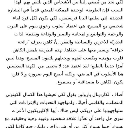
لكي نجد من يُصغي إلينا بين الأشخاص الذين نلتقي بهم. لهذا
السبب فإن الطريقة الوحيدة الممكنة للمضي قدماً في البشارة
الجديدة التي يطلبها البابا فرنسيس، لكي يكون لكل فرد لقاء
شخصي مع المسيح، هي اعتماد أسلوب رعوي يقوم على القرب
والرحمة والتواضع والمجانية والصبر والوداعة وتقدمة الذات
الجذريّة للآخرين والبساطة والفقر. إنَّ كاهن يعرف “رائحة
خرافه” ويسير معها على خطاها. بهذه الطريقة يلمس الكاهن
قلوب مؤمنيه ويكسب ثقتهم ويجعلهم يلتقون المسيح. وهذا ليس
أمرًا جديداً بالطبع؛ لقد اعتمد عدد لا يحصى من الكهنة القديسين
هذا الأسلوب في الماضي، ولكنه أصبح اليوم ضرورة وإلا فلن
يكون الكاهن ذا مصداقية أو مسموع.
أضاف الكاردينال بارولين يقول لكي تعيشوا هذا الكمال الكهنوتي
المتطلب، والقاسي أحيانًا، ولمواجهة التحديات والإغراءات التي
ستواجهونها على دربكم، ليس هناك، أيها الإكليريكيون الأعزاء،
سوى حل واحد: أن تغذّوا علاقة شخصية وقوية وحية وحقيقية مع
يسوع. أحبوا يسوع أكثر من أي شيء آخر، وليكن حبه كافيا لكم،