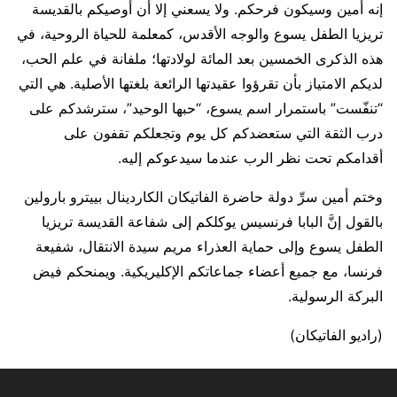
إنه أمين وسيكون فرحكم. ولا يسعني إلا أن أوصيكم بالقديسة
تريزيا الطفل يسوع والوجه الأقدس، كمعلمة للحياة الروحية، في
هذه الذكرى الخمسين بعد المائة لولادتها؛ ملفانة في علم الحب،
لديكم الامتياز بأن تقرؤوا عقيدتها الرائعة بلغتها الأصلية. هي التي
“تنفّست” باستمرار اسم يسوع، “حبها الوحيد”، سترشدكم على
درب الثقة التي ستعضدكم كل يوم وتجعلكم تقفون على
أقدامكم تحت نظر الرب عندما سيدعوكم إليه.
وختم أمين سرِّ دولة حاضرة الفاتيكان الكاردينال بييترو بارولين
بالقول إنَّ البابا فرنسيس يوكلكم إلى شفاعة القديسة تريزيا
الطفل يسوع وإلى حماية العذراء مريم سيدة الانتقال، شفيعة
فرنسا، مع جميع أعضاء جماعاتكم الإكليريكية. ويمنحكم فيض
البركة الرسولية.
(راديو الفاتيكان)