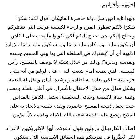
إخوتهم وأخواتهم.
ولهذا تابع أمين سرِّ دولة حاضرة الفاتيكان أقول لكم: شكرًا!
شكرًا لأنّكم تعطون الفرح والرجاء لكنيسة فرنسا التي تنتظركم
وتحتاج إليكم. هي تحتاج إليكم لكي تكونوا ما يجب على الكاهن
أن يكون عليه، وما كان عليه دائمًا وما سيكون عليه دائمًا بالإرادة
الإلهية أي أن “يشترك في السلطة التي بها يبني المسيح جسده
ويقدسه ويدبره”؛ وذلك من خلال تشبّه لا يوصف بالمسيح، رأس
كنيسته، الذي يضعه أمام شعب الله – على الرغم من أنه يبقى
جزء منه – لكي يعلمه بسلطان، ويرشده بأمان وينقل له النعمة
بشكل فعال من خلال الاحتفال بالأسرار. في أعلى نقطة ومصدر
وقمة حياة الكنيسة وحياته الشخصية، يحتفل الكاهن بالقداس،
حيث يجعل ذبيحة المسيح حاضرة، ويقدم نفسه بالاتحاد به على
المذبح ويضع عليه تقدمة شعب الله بأكمله وتقدمة كلِّ مؤمن.
أضاف الكاردينال بارولين يقول أدعوكم، أيها الإكليريكيين الأعزاء،
لكي تُجذِّروا في نفوسكم هذه الحقائق الأساسية التي ستكون