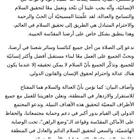
الإنسانيّة، وأنّه يجب علينا أن نتّحد ونعمل معًا لتحقيق السلام
والتسامح والعدالة. لقد علّمتنا المسيحيّة أن الحبّ والرحمة
والاحترام المتبادل هي الطريق إلى تحقيق السلام في العالم،
وهذا ينطبق بشكل خاص على أرضنا المقدّسة الحبيبة.
ندعو إلى الصلاة من أجل جميع كنائسنا وسائر شعبنا في أرضنا،
ونحثّ الجميع على العمل معًا لبناء مستقبل أفضل وأكثر إنسانيّة
للجميع. ونذكّر الجميع بأنّ السلام لا يمكن تحقيقه إلا عندما يكون
هناك عدالة واحترام لحقوق الإنسان والقانون الدولي.
وأضاف البيان: كما نؤمن بأنّ العدالة والسلام هما المفتاح
للاستقرار والازدهار في المنطقة، ونعلن جاهزيتنا للعمل مع جميع
الأطراف المعنيّة لتحقيق هذه الأهداف النبيلة. وندعو المجتمع
الدولي إلى القيام بدور أكبر في دعم وحماية مجتمعاتنا، والحفاظ
على الأماكن المقدّسة وقواعد الـ”وضع الراهن”، تحت الوصاية
الهاشميّة، والسعي لتحقيق السلام الدائم والعادل في المنطقة