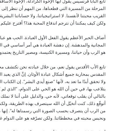
تابع البابا فرنسيس يقول أيها الإخوة الكرادلة، الإخوة الأساق
المرحلة من المسيرة التي قطعناها، من المهم أن ننظر إلى “ا
القريب محبتنا لأنفسنا. لا استراتيجياتنا، ولا حساباتنا البشر
ولكن كيف يمكننا أن نترجم اندفاع المحبة هذا؟ أقترح عليكم ف
أضاف الحبر الأعظم يقول الفعل الأول العبادة. الحب هو عبادة
المجانية والمدهشة. إن دهشة العبادة هي أمر أساسي في الكني
هو الرب وأن حياتنا، ومسيرة الكنيسة، ومصير التاريخ يعتمدو
تابع الأب الأقدس يقول نعم، من خلال عبادته نحن نكتشف مجدّدً
المقدس بمحاربة جميع أشكال عبادة الأوثان. إنَّ الذي يعبد ال
ولا تحقق أبدًا ما تعد به، لأنها “صنع أيدي البشر”. إن الكت
يتلاعب بها، في حين أن الله هو الحي على الدوام، “الذي لم ي
بالتالي أن يقلب توقعاتي، لأنه حي. والدليل على أننا لا نملك د
أتوقّع ذلك، كنت أتخيّل أن الله سيتصرف بهذه الطريقة، ولكنن
من الرب أن يتصرف بحسب الصورة التي رسمناها له”. إنها مخاط
ونحبس محبته في مخططاتنا. ولكن تصرّفه هو على الدوام غيرُ 