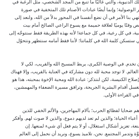
تلك الدنيوية، والتي غالبًا ما تنبع من المجد الشخصي، مثل الرغبة في
الوصولية؛ وإنما أيضًا عبادات الأصنام تلك المتخفية في صورة
هي بنا الأمر في أن نضع أنفسنا في المحور بدلاً من الله، ولنعد إلى
خصص وقتًا يوميًا لعلاقة حميمة مع يسوع الراعي الصالح أمام بيت
شية، في كل رعية، في كل جماعة! لأنه بهذه الطريقة فقط سنتوجّه إلى
 ستسكن كلمة الله في كلماتنا؛ لأننا فقط أمامه سنتطهر ونتحوّل
ن تخدم. في الوصية الكبرى، يربط المسيح الله والقريب، لكي لا
العالم. لا توجد محبة لله دون مشاركة في العناية بالقريب، وإلا فهناك
إصلاح الكنيسة، لكن لنتذكر: عبادة الله ومحبة الإخوة بمحبته، هذا هو
 تغسل أقدام البشرية الجريحة، وترافق مسيرة الضعفاء والمهمشين،
في القراءة الأولى.
هم ضحايا لفظائع الحرب؛ بآلام المهاجرين، والألم الخفي للذين
اء الحياة؛ والذين لم تعد لديهم دموع، والذين لا صوت لهم. وأفكر
ة، تعزيز أشكال استغلال، أو لا يتم فعل أي شيء لمنعها. إن
ّة وتدمر المجتمع. نحن، تلاميذ يسوع، ونريد أن نحمل إلى العالم