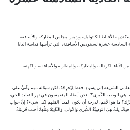
إسكندرية للأقباط الكاثوليك، ورئيس مجلس البطاركة والأساقفة
ة السادسة عشرة لسينودس الأساقفة، التي ترأسها قداسة البابا
الآباء الكردالة، والبطاركة، والمطارنة والأساقفة، والكهنة،
مي الشريعة إلى يسوع، فقط لِيُحرِجَهُ. لكن سؤاله مهم وآنيٌّ على
ما هي الوصية الكُبرى؟”. نحن أيضًا، المنغمسون في نهر التقليد الحي،
ِّك؟ ما هو الأهم، لدرجة أن يكون المبدأ المُلهم لكل شيء؟ إنَّ جواب
هنِكَ. تِلكَ هِيَ الوَصِيَّةُ الكُبرى وَالأولى. وَالثّانِيَةُ مِثلُها: أَحبِب قَريبَكَ