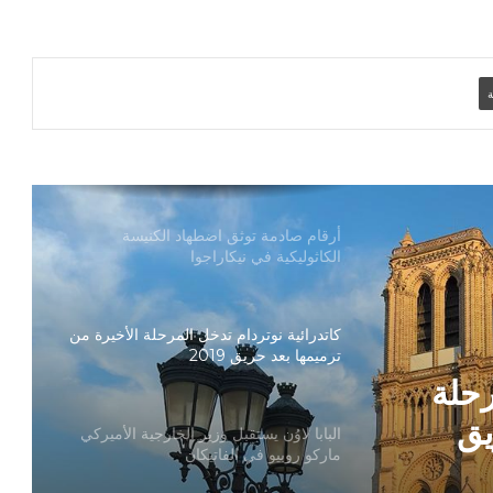
تنسيقية الأرض المقدسة: تضامنوا مع شعب
الأرض المقدسة وساعدوا في تعزيز الحوار
ة
بطريركا الأقباط الكاثوليك والروم الكاثوليك
يحتفلان بختام عام يوبيل “حجاج الرجاء”
أرقام صادمة توثق اضطهاد الكنيسة
الكاثوليكية في نيكاراجوا
كاتدرائية نوتردام تدخل المرحلة الأخيرة من
ترميمها بعد حريق 2019
رحلة
يق
البابا لاوُن يستقبل وزير الخارجية الأميركي
ماركو روبيو في الفاتيكان