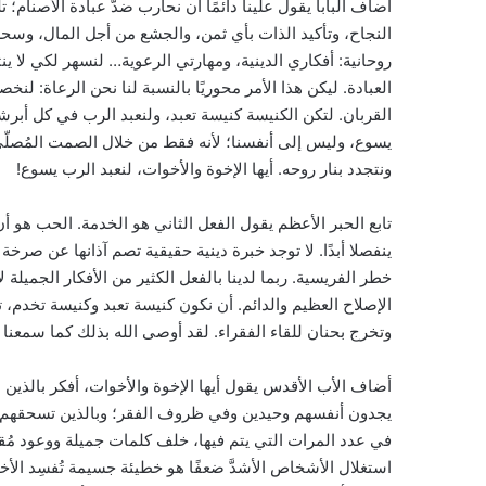
أضاف البابا يقول علينا دائمًا أن نحارب ضدَّ عبادة الأصنام؛ 
النجاح، وتأكيد الذات بأي ثمن، والجشع من أجل المال، وسحر 
روحانية: أفكاري الدينية، ومهارتي الرعوية… لنسهر لكي لا ينت
العبادة. ليكن هذا الأمر محوريًا بالنسبة لنا نحن الرعاة: لن
القربان. لتكن الكنيسة كنيسة تعبد، ولنعبد الرب في كل أبر
يسوع، وليس إلى أنفسنا؛ لأنه فقط من خلال الصمت المُصلّي
ونتجدد بنار روحه. أيها الإخوة والأخوات، لنعبد الرب يسوع!
تابع الحبر الأعظم يقول الفعل الثاني هو الخدمة. الحب هو أ
ينفصلا أبدًا. لا توجد خبرة دينية حقيقية تصم آذانها عن صرخة 
خطر الفريسية. ربما لدينا بالفعل الكثير من الأفكار الجميلة ل
الإصلاح العظيم والدائم. أن نكون كنيسة تعبد وكنيسة تخدم،
وتخرج بحنان للقاء الفقراء. لقد أوصى الله بذلك كما سمعنا 
أضاف الأب الأقدس يقول أيها الإخوة والأخوات، أفكر بالذين 
يجدون أنفسهم وحيدين وفي ظروف الفقر؛ وبالذين تسحقهم أعب
في عدد المرات التي يتم فيها، خلف كلمات جميلة ووعود مُقنع
استغلال الأشخاص الأشدَّ ضعفًا هو خطيئة جسيمة تُفسِد الأخوَ