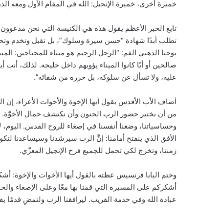
خميرة أخرى، خميرة الإنجيل: الله في المقام الأول ومعه الذي
تابع الحبر الأعظم يقول هذه هي الكنيسة التي نحن مدعوون لأ
تطلب أبدًا شهادة “حسن سيرة وسلوك”، بل تقبل وتخدم وتحب.
يوحنا الذهبي الفم: “الرجل الرحيم هو ميناء للمحتاجين: المي
صالحين أو أيًا كانوا الميناء يؤويهم داخل خليجه. لذلك، أنت 
عليه، ولا تسأل عن سلوكه، بل حرره من شقائه”.
أضاف الأب الأقدس يقول أيها الإخوة والأخوات الأعزاء، إن ال
من أن نختبر حضور الرب الحنون وأن نكتشف جمال الأخوَّة. 
وحساسياتنا، وضعنا أنفسنا في إصغاء للروح القدس. اليوم، لا 
الأفق الذي ينفتح أمامنا: إنَّ الرب سيرشدنا وسيساعدنا لنك
زمننا، وتخرج لكي تحمل للجميع فرح الإنجيل المعزّي.
وختم البابا فرنسيس عظته بالقول أيها الأخوات والإخوة: أ
أشكركم على المسيرة التي قمنا بها معًا وعلى الإصغاء والحوا
عبادة الله وفي خدمة القريب. ليرافقنا الرب ولنمضِ قدمًا بف