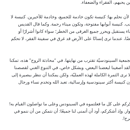
ن يحبهم، الفقراء والضعفاء.
ن نحلم بها: كنيسة تكون خادمة للجميع، وخادمة للأخيرين. كنيسة لا
 كنيسة أبوابها مفتوحة، وتكون ميناء رحمة. وكما قال القديس
ناء يستقبل ويحرر جميع الغرقى من الخطر؛ سواء كانوا أشرارًا أو
أيضًا، عندما ترى إنسانًا على الأرض قد غرق في سفينة الفقر، لا تحكم
جمعية السينودسيّة تقترب من نهايتها. في “محادثة الروح” هذه، تمكنا
بيان مسكوني مشترك حول اتساع نطاق
الصراع في الشرق الأوسط
لقد أصغينا لبعضنا البعض، وبشكل خاص، في التنوع الغني لقصصنا
نرى الثمرة الكاملة لهذه العمليّة، ولكن يمكننا أن ننظر ببصيرة إلى
ون كنيسة أكثر سينودسية وإرسالية، تعبد الله وتخدم نساء ورجال
الكاردينال بيتسابالا: الكنيسة لن تتخلى أبدًا
عن المحتاجين في غزة
شكركم على كل ما فعلتموه في السينودس وعلى ما تواصلون القيام به!
ر. وإذ أشكركم، أود أن أتمنى لنا جميعًا: أن نتمكن من أن ننمو في
دعوة مشتركة لتجديد الإيمان وترسيخ السلام
رح!.
والحوار.. رسالة دائرة الحوار بين الأديان
بمناسبة رمضان وعيد الفطر