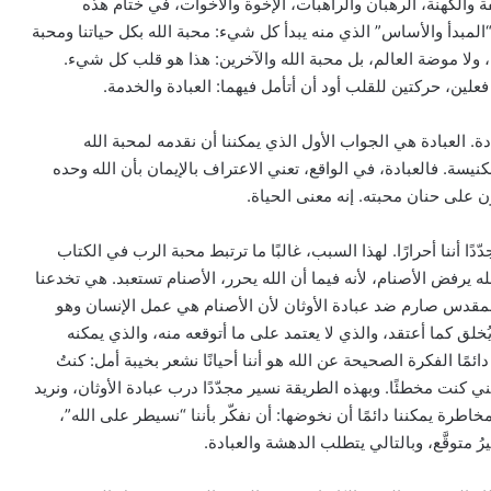
فة والكهنة، الرهبان والراهبات، الإخوة والأخوات، في ختام هذه
لمبدأ والأساس” الذي منه يبدأ كل شيء: محبة الله بكل حياتنا ومحبة
ية، ولا موضة العالم، بل محبة الله والآخرين: هذا هو قلب كل شيء.
علين، حركتين للقلب أود أن أتأمل فيهما: العبادة والخدمة.
. العبادة هي الجواب الأول الذي يمكننا أن نقدمه لمحبة الله
سة. فالعبادة، في الواقع، تعني الاعتراف بالإيمان بأن الله وحده
ن على حنان محبته. إنه معنى الحياة.
ا أننا أحرارًا. لهذا السبب، غالبًا ما ترتبط محبة الرب في الكتاب
له يرفض الأصنام، لأنه فيما أن الله يحرر، الأصنام تستعبد. هي تخدعنا
اب المقدس صارم ضد عبادة الأوثان لأن الأصنام هي عمل الإنسان وهو
ُخلق كما أعتقد، والذي لا يعتمد على ما أتوقعه منه، والذي يمكنه
ائمًا الفكرة الصحيحة عن الله هو أننا أحيانًا نشعر بخيبة أمل: كنتُ
ي كنت مخطئًا. وبهذه الطريقة نسير مجدّدًا درب عبادة الأوثان، ونريد
رة يمكننا دائمًا أن نخوضها: أن نفكّر بأننا “نسيطر على الله”،
متوقَّع، وبالتالي يتطلب الدهشة والعبادة.