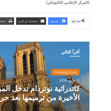
(المركز الإعلامي الكاثوليكي)
شاركها
فيسبوك
مشاركة عبر البريد
طباع
أقرأ التالي
Uncategorized
11 يوليو، 2026
كاتدرائية نوتردام تدخل الم
الأخيرة من ترميمها بعد حر
2019