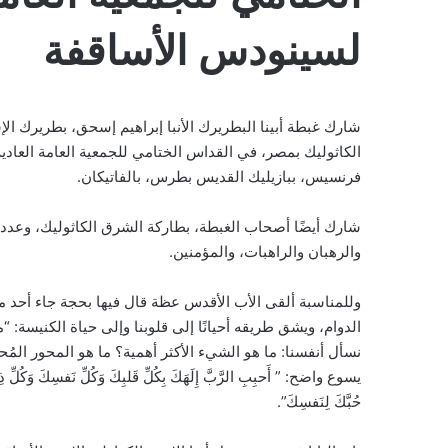
لسينودس الأساقفة
شارك غبطة أبينا البطريرك الأنبا إبراهيم إسحق، بطريرك ال
الكاثوليك بمصر، في القداس الختامي للجمعية العامة العادي
فرنسيس، ببازيليك القديس بطرس، بالفاتيكان.
شارك أيضًا أصحاب الغبطة، بطاركة الشرق الكاثوليك، وعدد من 
والرهبان والراهبات، والمؤمنين.
وللمناسبة ألقى الأب الأقدس عظة قال فيها بحجة جاء أحد معل
الدوام، ويشق طريقه أحيانًا إلى قلوبنا وإلى حياة الكنيسة: “
نسأل أنفسنا: ما هو الشيء الأكثر أهمية؟ ما هو المحور المُحر
يسوع واضح: ” أَحبِبِ الرَّبَّ إِلَهَكَ بِكُلِّ قَلبِكَ وَكُلِّ نَفسِكَ وَكُلِّ ذِ
حُبَّكَ لِنَفسِكَ”.