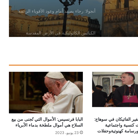
أنجولا: رجاء يصمد أمام وعود الأقوياء الزائفة
الكنائس الكاثوليكية في الأرض المقدسة
تدين تدنيس تمثال المسيح المصلوب
بيان مسكوني مشترك حول اتساع نطاق
الصراع في الشرق الأوسط
الكاردينال بيتسابالا: الكنيسة لن تتخلى أبدًا
عن المحتاجين في غزة
دعوة مشتركة لتجديد الإيمان وترسيخ السلام
ر الفاتيكان في سوهاج:
البابا فرنسيس: الأموال التي تُجنى من بيع
والحوار.. رسالة دائرة الحوار بين الأديان
ت كنسية واجتماعية
السلاح هي أموال ملطخة بدماء الأبرياء
بمناسبة رمضان وعيد الفطر
ورسامة كهنوتيةوحفلات
23 يونيو، 2023