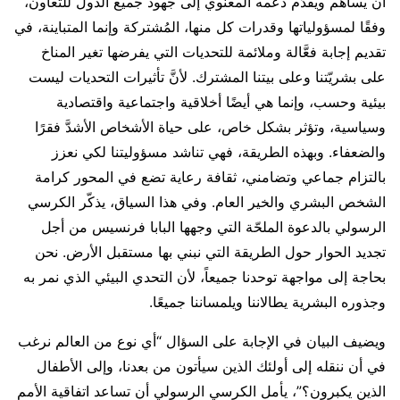
أن يساهم ويقدّم دعمه المعنوي إلى جهود جميع الدول للتعاون،
وفقًا لمسؤولياتها وقدرات كل منها، المُشتركة وإنما المتباينة، في
تقديم إجابة فعَّالة وملائمة للتحديات التي يفرضها تغير المناخ
على بشريّتنا وعلى بيتنا المشترك. لأنَّ تأثيرات التحديات ليست
بيئية وحسب، وإنما هي أيضًا أخلاقية واجتماعية واقتصادية
وسياسية، وتؤثر بشكل خاص، على حياة الأشخاص الأشدَّ فقرًا
والضعفاء. وبهذه الطريقة، فهي تناشد مسؤوليتنا لكي نعزز
بالتزام جماعي وتضامني، ثقافة رعاية تضع في المحور كرامة
الشخص البشري والخير العام. وفي هذا السياق، يذكّر الكرسي
الرسولي بالدعوة الملحّة التي وجهها البابا فرنسيس من أجل
تجديد الحوار حول الطريقة التي نبني بها مستقبل الأرض. نحن
بحاجة إلى مواجهة توحدنا جميعاً، لأن التحدي البيئي الذي نمر به
وجذوره البشرية يطالاننا ويلمساننا جميعًا.
ويضيف البيان في الإجابة على السؤال “أي نوع من العالم نرغب
في أن ننقله إلى أولئك الذين سيأتون من بعدنا، وإلى الأطفال
الذين يكبرون؟”، يأمل الكرسي الرسولي أن تساعد اتفاقية الأمم