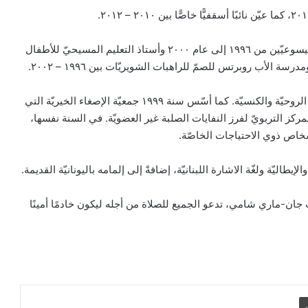
كان أستاذ الثقافة الدينيّة في مدرسة سيدة الجمهور للآباء اليسوعيّين من ١٩٩٦ إلى عام ٢٠٠٠ وأستاذ التعليم المسيحيّ للأطفال
أب روبرتس للصمّ للراهبات الشويريّات بين ١٩٩٦ – ٢٠٠٢.
بيان مسكوني مشترك حول اتساع نطاق
الصراع في الشرق الأوسط
أسّس مرشديّة الصمّ سنة ١٩٩٧، ومعها بدأ مشوار مرافقتهم الروحيّة والكنسيّة. كما أسّس سنة ١٩٩٩ جمعيّة الإصغاء الخيريّة التي
ركز التربويّ لفرز النفايات الصلبة غير العضويّة. في السنة نفسها،
شخاص ذوي الاحتياجات الخاصّة.
الكاردينال بيتسابالا: الكنيسة لن تتخلى أبدًا
عن المحتاجين في غزة
إيطاليّة ولغّة الاشارة اللبنانيّة، إضافةً إلى إلمامه باليونانيّة القديمة.
تخب جان-ماري شامي، تدعو الجميع للصلاة من أجله ليكون خادمًا أمينًا
دعوة مشتركة لتجديد الإيمان وترسيخ السلام
والحوار.. رسالة دائرة الحوار بين الأديان
بمناسبة رمضان وعيد الفطر
تنسيقية الأرض المقدسة: تضامنوا مع شعب
الأرض المقدسة وساعدوا في تعزيز الحوار
ة