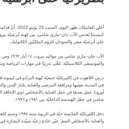
أعلن الفاتيكان ظ
كنيستنا لقدس الأب جان-ماري شامي، من كهنة أبرشيّة بيروت 
على أبرشيّة مصر والسودان للروم الملكيّين الكاثوليك.
الأب جان-م
والموسيقى الكلاسيكيّة. تلقّى تدريبًا في مهارات الرياضة ومرافقة ال
أوروبا. عمل بعدها في حقل العناية بالأشخاص ذوي الإعاقة الح
شامي في حقل الهندسة الداخليّة بين ١٩٨١ و ١٩٩٦.
والعناية بالأشخاص الصمّ. عيّن خادم رعيّة سيّدة البشارة في زقا