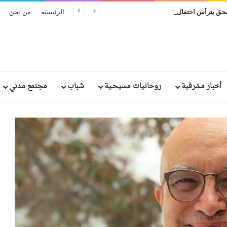
البطريرك إبراهيم إسحق يترأس احتفال اليوبيل الفضي الرهباني لخمسة من الراهبات المصريات
الرئيسية
من نحن
أخبار مشرقية
روحانيات مسيحـية
شباب
مجتمع مدني