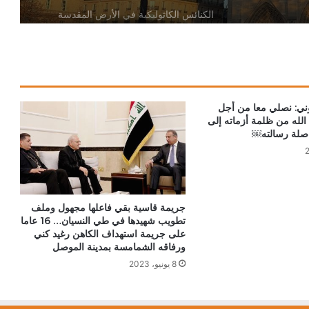
الكنائس الكاثوليكية في الأرض المقدسة
تدين تدنيس تمثال المسيح المصلوب
بيان مسكوني مشترك حول اتساع نطاق
الصراع في الشرق الأوسط
وني: نصلي معا من أجل
الله من ظلمة أزماته إلى
اصلة رسالته￼
الكاردينال بيتسابالا: الكنيسة لن تتخلى أبدًا
عن المحتاجين في غزة
دعوة مشتركة لتجديد الإيمان وترسيخ السلام
جريمة قاسية بقي فاعلها مجهول وملف
والحوار.. رسالة دائرة الحوار بين الأديان
تطويب شهيدها في طي النسيان… 16 عاما
بمناسبة رمضان وعيد الفطر
على جريمة استهداف الكاهن رغيد كني
ورفاقه الشمامسة بمدينة الموصل
تنسيقية الأرض المقدسة: تضامنوا مع شعب
8 يونيو، 2023
الأرض المقدسة وساعدوا في تعزيز الحوار