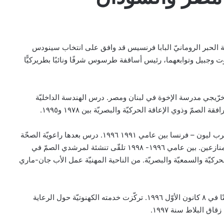
هر اليوم، السبت 25 يونيو 2022، أنّ قداسة الحبر الرومانيّ البابا فرنسيس قد وافق على انتخاب سينودس
وجبيل وتوابعهما، رئيس أساقفة طرسوس شرفًا ونائبًا بطريركيًّا
اري شامي من مواليد بيروت ١٤ أيار ١٩٦٢ ومن خرّيجي مدرسة الإخوة في لبنان ومصر. درس الهندسة الداخليّة
صمّ وذوي الإعاقة الحركيّة والبصريّة بين ١٩٧٨ و١٩٩٥.
درس اللاهوت في إكليريكيّة جمعيّة كهنة البرادو في ليمونه قرب ليون – فرنسا بين عامي ١٩٩١ ١٩٩٦. درس بعدها راعويّة الصحّة
في المدينة نفسها ومرافقة المرضى والعناية بكبار السن والمنازعين. بين عامي ١٩٩٦- ١٩٩٨ تلقّى تنشئة لمرشدي الصمّ في
ركيّة والسمعيّة والبصريّة. من الناحية المهنيّة عمل الأب جان-ماري
دخل إكليريكيّة القدّيسة حنّة في الربوة سنة ١٩٩٤ وسيم كاهنًا في ٨ كانون الأوّل ١٩٩٦. تركّزت خدمته الكهنوتيّة حول الرعاية
ق البلاط سنة ١٩٩٧.