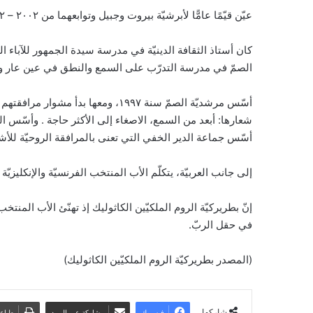
عيّن قيّمًا عامًّا لأبرشيّة بيروت وجبيل وتوابعهما من ٢٠٠٢ – ٢٠١٢، كما عيّن نائبًا أسقفيًّا خاصًّا بين ٢٠١٠ – ٢٠١٢.
الصمّ في مدرسة التدرّب على السمع والنطق في عين عار ومدرسة ال
شعارها: أبعد من السمع، الاصغاء إلى الأكثر حاجة . وأسّس الم
أسّس جماعة الدير الخفي التي تعنى بالمرافقة الروحيّة للأ
إلى جانب العربيّة، يتكلّم الأب المنتخب الفرنسيّة والإنكليزيّة وال
إنّ بطريركيّة الروم الملكيّين الكاثوليك إذ تهنّئ الأب المن
في حقل الربّ.
(المصدر بطريركيّة الروم الملكيّين الكاثوليك)
شاركها
فيسبوك
مشاركة عبر البريد
طباع