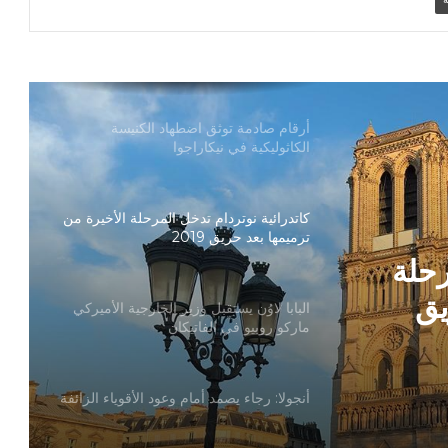
بطريركا الأقباط الكاثوليك والروم الكاثوليك
يحتفلان بختام عام يوبيل “حجاج الرجاء”
أرقام صادمة توثق اضطهاد الكنيسة
الكاثوليكية في نيكاراجوا
كاتدرائية نوتردام تدخل المرحلة الأخيرة من
ترميمها بعد حريق 2019
رحلة
يق
البابا لاوُن يستقبل وزير الخارجية الأميركي
ماركو روبيو في الفاتيكان
أنجولا: رجاء يصمد أمام وعود الأقوياء الزائفة