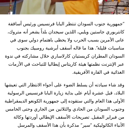
“جمهورية جنوب السودان تنتظر البابا فرنسيس ورئيس أساقفة
كانتربوري جاستين ويلبي، اللذين سيجدان بلداً يشعر أنه متروك،
عانى الأمرين بسبب الحرب ولا يحظى باهتمام دولي سوى في
مناسبات قليلة”. هذا ما قاله أسقف أبرشية رومبيك بجنوب
السودان المطران كريستيان كارلاساري خلال مشاركته في ندوة
عبر الإنترنت نظمتها هيئة كاريتاس إيطاليا للتباحث في الأزمات
الغذائية في القارة الأفريقية.
وقد شاء سيادته أن يسلط الضوء على أجواء الانتظار التي تعيشها
البلاد، قبل عشرة أيام على بداية زيارة البابا فرنسيس الرسولية
الأولى هذا العام والتي ستقوده إلى جمهورية الكونغو الديمقراطية
وجنوب السودان من الحادي والثلاثين من الجاري وحتى الخامس
من فبراير المقبل. تصريحات الأسقف الإيطالي أوردتها وكالة
الأنباء الكاثوليكية “سير” مذكرة بأن هذا الأسقف والمرسل