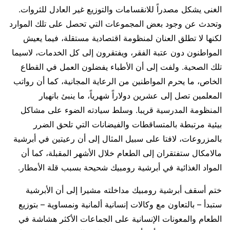
الغنى يشكل مصدراً للانقسامات والتوزيع غير العادل للثروات.
وتحدث عن وجود بعض المجموعات التي تحصل على تلك الموارد
لكنها لا تطلق العنان لمنظومة اقتصادية مستقلة، فيما يعيش
المواطنون دون عتبة الفقر، ويفتقرون إلى كل الخدمات، لاسيما
تلك الصحية. ولفت إلى أن الأطباء يفضلون العمل في القطاع
الخاص، ما يحرم المواطنين من الرعاية المجانية، كما أن رواتب
المعلمين تصل إلى عشرين دولاراً شهرياً، ما ينبئ بانهيار
المنظومة المدرسية قريبا. وسلط سيادته الضوء على مشاكل
بيئية مرتبطة بالمتساقطات والفيضانات التي تلحق الضرر
بالمزروعات، لافتا على سبيل المثال إلى أن رعيتين في أبرشية
مالامكال ستفتقران إلى الطعام خلال الأشهر المقبلة، كما أن
المواد الغذائية في أبرشية رومبيك شحيحة بسبب قلة الأمطار.
ختم أسقف أبرشية رومبيك مداخلته مشيرا إلى أن الأبرشية
ستبدأ – بالتعاون مع وكالات إنسانية ألمانية ونمساوية – بتوزيع
الطعام والمعونات الإنسانية على الجماعات الأكثر هشاشة في