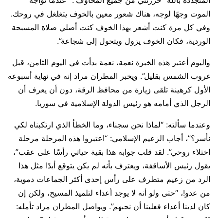
المتجددة بالله “حررتني من جميع المخاوف”. “عندما تواجه
الموت وجهًا لوجه، هناك شعور معين بالخوف يتغلغل في روحك.
وفي كل مرة كنت أشعر بهذا الخوف كنت أصلي صلاة المسبحة
الوردية، فكان الخوف يزول ويتحول إلى شجاعة”.
واليوم أعتبر هذه الخبرة نعمة، نعمة بدأت في اليوم الثامن، قبل
غروب الشمس بقليل”. ويخبر المطران مراد إنه في نهاية أسبوعه
الأول كرهينة تلقى زيارة من محافظ الرقة، دون أن يعرف أن
الرجل الذي أمامه هو رئيس الدولة الإسلامية في سوريا.
وعندما سألته: “لماذا نحن سجناء، وما الخطأ الذي ارتكبناه لكي
نأسر؟”، أجاب الزعيم الإسلامي: “اعتبروا هذه المرحلة مرحلة
اختلاء روحي”. لقد قلب جوابه هذا بقية حياتي رأسًا على عقب”،
يقول رئيس الأساقفة، ويعترف بأنه لم يكن يتوقع أبدًا مثل هذا
الرد من زعيم متطرف على رأس إحدى أكثر الجماعات دموية،
من عدو!، “حتى ولو أنه لا يوجد أعداء لتلميذ المسيح، ولكن إن
كان لدينا أعداء فعلينا أن نحبهم”. ويواصل المطران مراد تأمله: