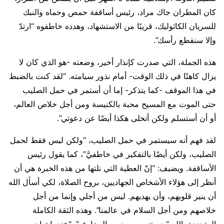
كان المطران جاك مراد، رئيس أساقفة حمص وحماه والنبك
للسريان الكاثوليك، قريبًا من الاستشهاد، وهدده خاطفوه “ارتدّ
وإلا سنقطع رأسك”.
هذه الجملة، التي صدرت كإنذار أخير، وضعته -هو الذي كان لا
يزال كاهنًا في ذلك الوقت- أمام نذور سيامته. “لقد كنت بالضبط
في هذا الموقف -كما يتذكر- إما أن أستمر في حمل الصليب
حتى الموت مع المسيح محبة بالكنيسة ومن أجل خلاص العالم،
أو أن أستسلم ولكن أتخلى هكذا أيضًا عن دعوتي”.
لقد فهم أنه سيستمر في حمل الصليب، “ولكن ليس فقط لحمل
الصليب، ولكن أيضًا بالتفكير في خاطفيَّ”، كما يقول رئيس
الأساقفة. ويضيف: “إنّ العطية التي نلتها من هذه الخبرة هي أن
أنظر إلى هؤلاء الأشخاص الجهاديين، بروح الصلاة، لكي أسأل الله
أن ينير قلوبهم، وأن يهديهم. ليس من أجلي وإنما من أجل
خلاصهم ومن أجل السلام في عالمنا”. وهذه الثقة الكاملة