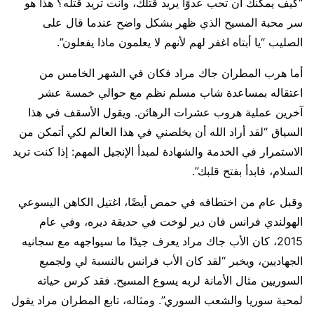
“كيف يمكنك أن تحب عدوًا يريد قتلك، وأنت تريد قتله؟ هذا هو
سر محبة المسيح الذي ظهر بشكل واضح عندما قال على
الصليب “يا أبتاه اغفر لهم لأنهم لا يعلمون ماذا يفعلون”.
أما هرب المطران جاك مراد فكان في الشهر الخامس من
اعتقاله بمساعدة شاب مسلم نظم مع حوالي خمسة عشر
آخرين عملية هروب عشرات الرهائن. ويقول الأسقف في هذا
السياق “لقد أراد الله أن يخلصني في هذا العالم لكي أتمكن من
الاستمرار في الخدمة والشهادة لمبدأ الإنجيل المهم: إذا كنت تريد
السلام، فابدأ بفتح قلبك”.
وقبل عام من اختطافه في حمص أيضًا، اغتيل الكاهن اليسوعي
الهولندي فرانس فان دير لوخت في حديقة ديره، وفي عام
2015، كان الأب جاك مراد يعرف جيدًا ما سيواجهه مع سجانيه
الجهاديين، ويخبر “لقد كان الأب فرانس بالنسبة لي ولجميع
السوريين مثال الأمانة لربه يسوع المسيح. فقد كرس حياته
لمحبة سوريا والشعب السوري”. ومثاله، تابع المطران مراد يقول