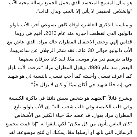
هو مثال المسيح المتجسد الذي يحمل للجميع رسالة محبة الآب
“والخلاص الحقيقي لا يأتي إلا بالحب وبذل الذات”.
وبمناسبة الذكرى العاشرة لوفاة كاهن يسوعي آخر، الأب باولو
دالوليو، الذي انقطعت أخباره منذ عام 2013، أقيم في روما
قداس إلهي وحضر الاحتفال المطران جاك مراد، الذي عاش مع
الأب دالوليو حوالي 30 عامًا. فقد شمّر الرجلان عن ساعديهما،
وقاما بترميم دير مار موسى معًا. لقد كانا يعرفان بعضهما
البعض منذ عام 1986، ويقول المطران مراد “عرفت الأب باولو
كما أعرف نفسي وأحببته كما أحب نفسي. بالنسبة لي هو شهيد
حي. إنه حقًا شهيد حي أكان ميتًا أو كان لا يزال حيًّا”.
ويشرح قائلاً: “الشهيد هو شخص يعيش دائمًا في ذاكرة الكنيسة
وفي قلب الكنيسة وفي قلب شعب الله”. إن الأب باولو، تابع
المطران مراد يقول، قد عضد حقًا حياة الكثير من الأشخاص.
“كان الناس يأتون من كل مكان” لكي يلتقوا به. “إذا قمت بتجميع
الرسائل، التي نالها أو أرسلها معًا، يمكنك أن تُنتج موسوعة، لقد