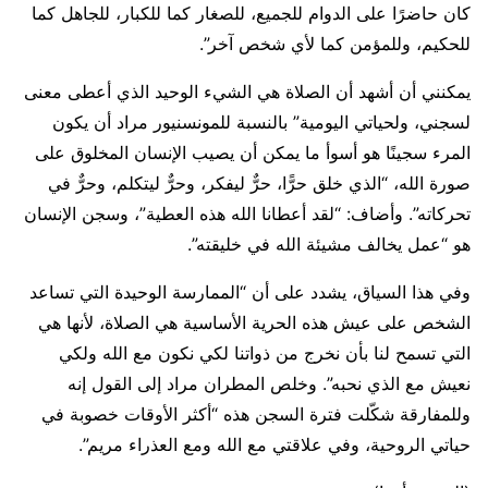
كان حاضرًا على الدوام للجميع، للصغار كما للكبار، للجاهل كما
للحكيم، وللمؤمن كما لأي شخص آخر”.
يمكنني أن أشهد أن الصلاة هي الشيء الوحيد الذي أعطى معنى
لسجني، ولحياتي اليومية” بالنسبة للمونسنيور مراد أن يكون
المرء سجينًا هو أسوأ ما يمكن أن يصيب الإنسان المخلوق على
صورة الله، “الذي خلق حرًّا، حرٌّ ليفكر، وحرٌّ ليتكلم، وحرٌّ في
تحركاته”. وأضاف: “لقد أعطانا الله هذه العطية”، وسجن الإنسان
هو “عمل يخالف مشيئة الله في خليقته”.
وفي هذا السياق، يشدد على أن “الممارسة الوحيدة التي تساعد
الشخص على عيش هذه الحرية الأساسية هي الصلاة، لأنها هي
التي تسمح لنا بأن نخرج من ذواتنا لكي نكون مع الله ولكي
نعيش مع الذي نحبه”. وخلص المطران مراد إلى القول إنه
وللمفارقة شكّلت فترة السجن هذه “أكثر الأوقات خصوبة في
حياتي الروحية، وفي علاقتي مع الله ومع العذراء مريم”.