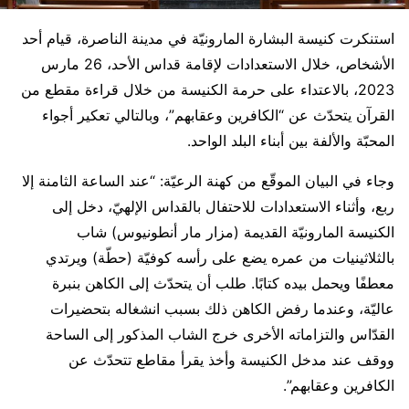
استنكرت كنيسة البشارة المارونيّة في مدينة الناصرة، قيام أحد
الأشخاص، خلال الاستعدادات لإقامة قداس الأحد، 26 مارس
2023، بالاعتداء على حرمة الكنيسة من خلال قراءة مقطع من
القرآن يتحدّث عن “الكافرين وعقابهم”، وبالتالي تعكير أجواء
المحبّة والألفة بين أبناء البلد الواحد.
وجاء في البيان الموقّع من كهنة الرعيّة: “عند الساعة الثامنة إلا
ربع، وأثناء الاستعدادات للاحتفال بالقداس الإلهيّ، دخل إلى
الكنيسة المارونيّة القديمة (مزار مار أنطونيوس) شاب
بالثلاثينيات من عمره يضع على رأسه كوفيّة (حطّة) ويرتدي
معطفًا ويحمل بيده كتابًا. طلب أن يتحدّث إلى الكاهن بنبرة
عاليّة، وعندما رفض الكاهن ذلك بسبب انشغاله بتحضيرات
القدّاس والتزاماته الأخرى خرج الشاب المذكور إلى الساحة
ووقف عند مدخل الكنيسة وأخذ يقرأ مقاطع تتحدّث عن
الكافرين وعقابهم”.