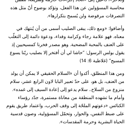
محاسبة المسؤولين عن هذا الفعل، وتؤكد بوضوح أنّ مثل هذه
التصرفات مرفوضة ولن يُسمح بتكرارها».
وأضافوا: «ومع ذلك، يبقى الصليب أسمى من أن يُنتهك في
معناه. فهو علامة رجاء وكرامة وفداء، ودعوة دائمة إلى التغلّب
على العنف بالمحبة المضحية. وهو مصدر فخرنا كمسيحيين إذ
يقول بولس الرسول: “حاشا لي أن أفتخر إلا بصليب ربّنا يسوع
المسيح” (غلاطية 6: 14)
ومن هذا المنطلق، أكدوا أن «السلام الحقيقي لا يمكن أن يولد
من العنف، بل هو، على حدّ تعبير البابا لاون الرابع عشر، سلام
منزوع من السلاح.. سلام يدعو إلى إعادة السيف إلى غمده».
وأمام ما تشهده المنطقة من معاناة مستمرة، جدّد رؤساء
الكنائس «دعوتهم الملحّة إلى وقف الحرب، واعتماد طريق يقوم
على ضبط النفس، والحوار، وتحمّل المسؤولية، وصون قدسية
الحياة البشرية وحرمة المقدسات».