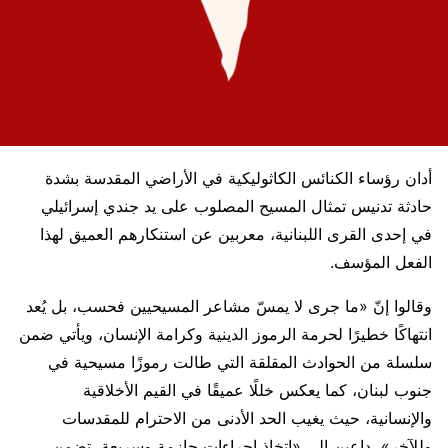
أدان رؤساء الكنائس الكاثوليكية في الأراضي المقدسة بشدة
حادثة تدنيس تمثال المسيح المصلوب على يد جندي إسرائيلي
في إحدى القرى اللبنانية، معربين عن استنكارهم العميق لهذا
الفعل المؤسف.
وقالوا إنّ «ما جرى لا يمسّ مشاعر المسيحيين فحسب، بل يُعد
انتهاكًا خطيرًا لحرمة الرموز الدينية وكرامة الإنسان، ويأتي ضمن
سلسلة من الحوادث المقلقة التي طالت رموزًا مسيحية في
جنوب لبنان، كما يعكس خللًا عميقًا في القيم الأخلاقية
والإنسانية، حيث يغيب الحد الأدنى من الاحترام للمقدسات
وللآخر»، داعين إلى «اتخاذ إجراءات حازمة وسريعة، تضمن