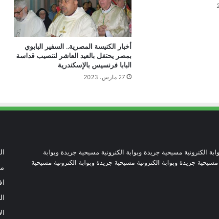
عن المحتاجين في غزة
دعوة مشتركة لتجديد الإيمان وترسيخ السلام
أخبار الكنيسة المصرية.. السفير البابوي
والحوار.. رسالة دائرة الحوار بين الأديان
بمصر يحتفل بالعيد العاشر لتنصيب قداسة
بمناسبة رمضان وعيد الفطر
البابا فرنسيس بالإسكندرية
27 مارس، 2023
تنسيقية الأرض المقدسة: تضامنوا مع شعب
الأرض المقدسة وساعدوا في تعزيز الحوار
بطريركا الأقباط الكاثوليك والروم الكاثوليك
يحتفلان بختام عام يوبيل “حجاج الرجاء”
ابة الكترونية مسيحية جريدة وبوابة الكترونية مسيحية جريدة وبوابة
ال
 مسيحية جريدة وبوابة الكترونية مسيحية جريدة وبوابة الكترونية مسيحية
من
أرقام صادمة توثق اضطهاد الكنيسة
اف
الكاثوليكية في نيكاراجوا
ال
ال
كاتدرائية نوتردام تدخل المرحلة الأخيرة من