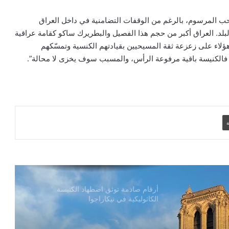
الكاردينال بيتسابالا: الكنيسة لن تتخلى أبدًا
عن المحتاجين في غزة
ب المرسوم، بالرغم من الوقفات التضامنية في داخل العراق
بلد. العراق أكبر من حجم هذا الفصيل والبطريرك ساكو كقامة عراقية
ؤلاء على زعزعة ثقة المسيحيين بقيادتهم الكنسية وتمسّكهم
دعوة مشتركة لتجديد الإيمان وترسيخ السلام
ر فالكنيسة باقية مرفوعة الرأس، والمسبب سوف يخزى لا محالة”.
والحوار.. رسالة دائرة الحوار بين الأديان
بمناسبة رمضان وعيد الفطر
تنسيقية الأرض المقدسة: تضامنوا مع شعب
الأرض المقدسة وساعدوا في تعزيز الحوار
ة
بطريركا الأقباط الكاثوليك والروم الكاثوليك
يحتفلان بختام عام يوبيل “حجاج الرجاء”
أرقام صادمة توثق اضطهاد الكنيسة
الكاثوليكية في نيكاراجوا