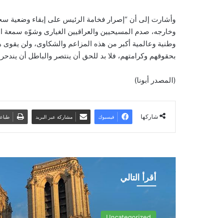
وأشارت إلى أن “إصرار فخامة الرئيس على إبقاء وضعية سح
وخارجه، صدم المسيحيين والعراقيين الغيارى وشوّه سمعة ال
وطنية وعالمية أكبر من هذه المزاعم والشكاوى، ولن يقوى ه
بحقوقهم وكرامتهم، فلا بد للحق أن ينتصر والباطل أن يندح
(المصدر أبونا)
شاركها
فيسبوك
مشاركة عبر البريد
طباع
أقرأ التالي
Uncategorized