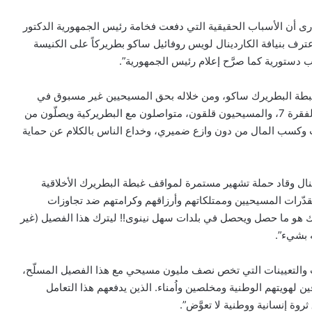
غيارى أن الأسباب الحقيقية التي دفعت فخامة رئيس الجمهورية الدكتور
د لإلغاء المرسوم الجمهوري (147)، الذي اعترف بنيافة الكاردينال لويس روفائيل ساكو بطريركاً على الكنيسة
 دستورية كما صرَّح إعلام رئيس الجمهورية”.
ق غبطة البطريرك ساكو، ومن خلاله بحق المسيحيين غير مسبوق في
تاريخ العراق، غير دستوري وغير قانوني بموجب المادة 73 الفقرة 7، والمسيحيون قلقون، متواصلون مع البطريركية ويصلّون من
ذب وكسب المال من دون وازع ضميري، وخداع الناس بالكلام عن حماية
نال وقاد حملة تشهير مستمرة لمواقف غبطة البطريرك الأخلاقية
دّرات المسيحيين وممتلكاتهم وأرزاقهم وكرامتهم ضد تجاوزات
 هو ما حصل ويحصل في بلدات سهل نينوى!! ليترك هذا الفصيل (غير
ه بشيء”.
بيان مسكوني مشترك حول اتساع نطاق
الصراع في الشرق الأوسط
 والتعيينات التي تخص نصف مليون مسيحي مع هذا الفصيل المسلّح،
 لهويتهم الوطنية ومخلصين واُمناء. الذين يدفعهم هذا التعامل
ة إنسانية ووطنية لا تعوَّض”.