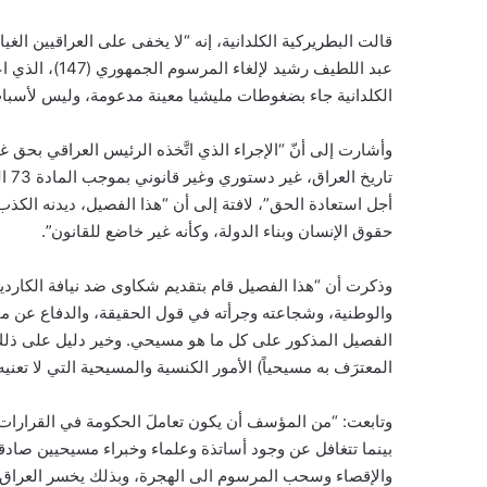
قالت البطريركية الكلدانية، إنه “لا يخفى على العراقيين ال
عبد اللطيف رشي
الكلدانية جاء بضغوطات مليشيا معينة مدعومة، وليس لأسباب
وأشارت إلى أنّ “الإجراء الذي اتَّخذه الرئيس العراقي بح
أجل استعادة الحق”، لافتة إلى أن “هذا الفصيل، ديدنه الك
حقوق الإنسان وبناء الدولة، وكأنه غير خاضع للقانون”.
وذكرت أن “هذا الفصيل قام بتقديم شكاوى ضد نيافة الكاردي
والوطنية، وشجاعته وجرأته في قول الحقيقة، والدفاع عن مق
الفصيل المذكور على كل ما هو مسيحي. وخير دليل على ذلك
المعترَف به مسيحياً) الأمور الكنسية والمسيحية التي لا تعني
وتابعت: “من المؤسف أن يكون تعاملَ الحكومة في القرارات
بينما تتغافل عن وجود أساتذة وعلماء وخبراء مسيحيين صادقين
والإقصاء وسحب المرسوم الى الهجرة، وبذلك يخسر العراق ثرو