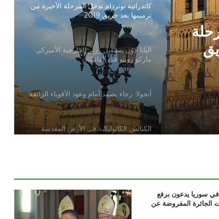
كاتدرائية نوتردام تدخل المرحلة الأخيرة من
ترميمها بعد حريق 2019
رحلة
يق
البابا لاوُن يستقبل وزير الخارجية الأميركي
ماركو روبيو في الفاتيكان
أنجولا: رجاء يصمد أمام وعود الأقوياء الزائفة
الكنائس الكاثوليكية في الأرض المقدسة
تدين تدنيس تمثال المسيح المصلوب
بيان مسكوني مشترك حول اتساع نطاق
الصراع في الشرق الأوسط
في سوريا يدعون برفع
ت الجائرة المفروضة عن
الكاردينال بيتسابالا: الكنيسة لن تتخلى أبدًا