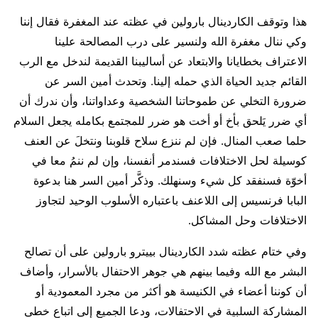
هذا وتوقف الكاردينال بارولين في عظته عند المغفرة فقال إننا
وكي ننال مغفرة الله ولنسير على درب المصالحة علينا
الاعتراف بخطايانا والابتعاد عن أساليبنا القديمة لندخل مع الرب
القائم جديد الحياة الذي حمله إلينا. وتحدث أمين السر عن
ضرورة التخلي عن طموحاتنا الشخصية وعداواتنا، وأن ندرك أن
أي ضرر يَلحق بأخ أو أخت هو ضرر للمجتمع بكامله يجعل السلام
حلما صعب المنال. فإن لم ننزع سلاح قلوبنا ونتخلَ عن العنف
كوسيلة لحل الاختلافات فسندمر أنفسنا، وإن لم ننمُ معا في
أخوّة فسنفقد كل شيء وسنهلك. وذكَّر أمين السر هنا بدعوة
البابا فرنسيس إلى اللاعنف باعتباره الأسلوب الوحيد لتجاوز
الاختلافات وحل المشاكل.
وفي ختام عظته شدد الكاردينال بييترو بارولين على أن تصالح
البشر مع الله وفيما بينهم هي جوهر الاحتفال بالأسرار، وأضاف
أن كوننا أعضاء في الكنيسة هو أكثر من مجرد المعمودية أو
المشاركة السلبية في الاحتفالات، ودعا الجميع إلى اتباع خطى