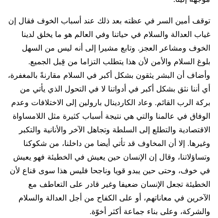
توقف أمين السر في عظته بعد ذلك عند أسباب الخوف فقال إن
غياب العدالة والسلام في حياتنا وفي العالم هو ما يخلق لدينا
الخوف ومشاعر العجز. وتابع مشيرا إلى أنه ليس من السهل
بلوغ السلام والأمن لأن هذا يتطلب التزاما من قِبل الجميع.
وأضاف أن البشر يثقون بشكل أكبر في السلام مقارنةً بالمغفرة،
أي أننا نثق بشكل أكبر في أدواتنا لا في التحول الذي يأتي من
بركة الرب القائم. وعاد الكاردينال بارولين إلى الاختلافات وعدم
الوفاق في عالمنا والتي هي نتيجة أسباب كثيرة مثل اللامساواة
الاقتصادية والتطلع إلى السلطة وتجاهل الآخر والأنانية والتكبر
وغيرها. إلا أن المخاوف قد تأتي أيضا من داخلنا، من شكوكنا
وتساؤلاتنا، وقال إن الإنسان حين يعيش في الخطيئة فهو يعيش
في خوف، وحتى حين يبدو قويا وناجحا فليس هذا سوى قناع لأن
الخطيئة تجعل الإنسان ضعيفا وغير قادر على التعاطف مع
الآخرين في معاناتهم، أو على الكفاح من أجل العدالة والسلام
والشركة، وعلى بناء جماعة أكثر أخوّة.