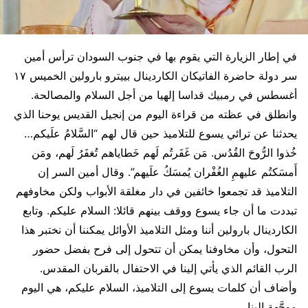
في إطار الزيارة التي يقوم بها في جنوب السودان ترأس أمين
سر دولة حاضرة الفاتيكان الكاردينال بييترو بارولين الخميس ١٧
أغسطس في رمبيك قداسا إلهيا من أجل السلام والمصالحة.
وانطلق في عظته من قراءة اليوم من إنجيل القديس يوحنا الذي
يحدثنا عن ترائي يسوع للتلاميذ حين قال لهم “السَّلامُ علَيكم…
خُذوا الرُّوحَ القُدُس. مَن غَفَرتُم لَهم خَطاياهم تُغفَرُ لَهم، ومَن
أَمسَكتُم عليهمِ الغُفْران يُمسَكُ علَيهم”. وقال أمين السر إن
التلاميذ قد تجمعوا خائفين في دار مغلقة الأبواب ولكن مخاوفهم
تبددت ما أن جاء يسوع ووقف بينهم قائلا: السلام عليكم. وتابع
الكاردينال بارولين أننا ومثل التلاميذ الأوائل يمكننا أن نختبر هذا
التحول، وأن مخاوفنا يمكن أن تتحول إلى فرح بفضل حضور
الرب القائم الذي يأتي إلينا في الاحتفال بالقربان المقدس.
وأضاف أن كلمات يسوع إلى التلاميذ، السلام عليكم، هي اليوم
موجَّهة إلينا.