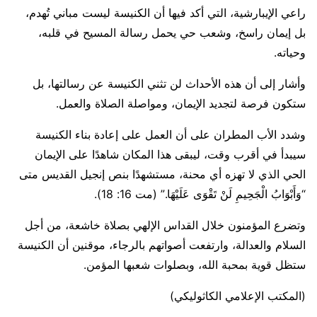
راعي الإيبارشية، التي أكد فيها أن الكنيسة ليست مباني تُهدم،
بل إيمان راسخ، وشعب حي يحمل رسالة المسيح في قلبه،
وحياته.
وأشار إلى أن هذه الأحداث لن تثني الكنيسة عن رسالتها، بل
ستكون فرصة لتجديد الإيمان، ومواصلة الصلاة والعمل.
وشدد الأب المطران على أن العمل على إعادة بناء الكنيسة
سيبدأ في أقرب وقت، ليبقى هذا المكان شاهدًا على الإيمان
الحي الذي لا تهزه أي محنة، مستشهدًا بنص إنجيل القديس متى
“وَأَبْوَابُ الْجَحِيمِ لَنْ تَقْوَى عَلَيْهَا.” (مت 16: 18).
وتضرع المؤمنون خلال القداس الإلهي بصلاة خاشعة، من أجل
السلام والعدالة، وارتفعت أصواتهم بالرجاء، موقنين أن الكنيسة
ستظل قوية بمحبة الله، وبصلوات شعبها المؤمن.
(المكتب الإعلامي الكاثوليكي)