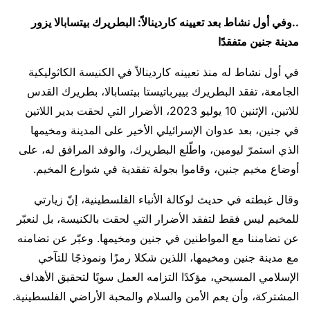
..وفي أول نشاط بعد تعيينه كاردينالاً: البطريرك بيتسابالا يزور
مدينة جنين متفقدًا
في أول نشاط له منذ تعيينه كاردينالاً في الكنيسة الكاثوليكية
الجامعة، تفقد البطريرك بييرباتيستا بيتسابالا، بطريرك القدس
للاتين، الإثنين 10 يوليو 2023، الأضرار التي لحقت بدير اللاتين
في جنين، بعد عدوان الإسرائيلي الأخير على المدينة ومخيمها
الذي استمرّ ليومين، واطّلع البطريرك، والوفد المرافق له، على
أوضاع مخيم جنين، وقاموا بجولة تفقدية في شوارع المخيم.
وقال غبطته في حديث لوكالة الأنباء الفلسطينية، إنّ زيارتي
للمخيم ليس فقط لتفقد الأضرار التي لحقت بالكنيسة، بل لنعبّر
عن تضامننا مع المواطنين في جنين ومخيمها. وعبّر عن تضامنه
مع مدينة جنين ومخيمها، اللذين شكلا رمزًا ونموذجًا للتآخي
الإسلامي المسيحي، مؤكدًا التزامه العمل سويًا لتحقيق الأهداف
المشتركة، وأن يعم الأمن والسلام والمحبة الأراضي الفلسطينية.