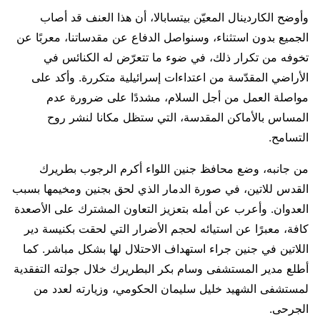
وأوضح الكاردينال المعيّن بيتسابالا، أن هذا العنف قد أصاب
الجميع بدون استثناء، وسنواصل الدفاع عن مقدساتنا، معربًا عن
تخوفه من تكرار ذلك، في ضوء ما تتعرّض له الكنائس في
الأراضي المقدّسة من اعتداءات إسرائيلية متكررة. وأكد على
مواصلة العمل من أجل السلام، مشددًا على ضرورة عدم
المساس بالأماكن المقدسة، التي ستظل مكانا لنشر روح
التسامح.
من جانبه، وضع محافظ جنين اللواء أكرم الرجوب بطريرك
القدس للاتين، في صورة الدمار الذي لحق بجنين ومخيمها بسبب
العدوان. وأعرب عن أمله بتعزيز التعاون المشترك على الأصعدة
كافة، معبرًا عن استيائه لحجم الأضرار التي لحقت بكنيسة دير
اللاتين في جنين جراء استهداف الاحتلال لها بشكل مباشر. كما
أطلع مدير المستشفى وسام بكر البطريرك خلال جولته التفقدية
لمستشفى الشهيد خليل سليمان الحكومي، وزيارته لعدد من
الجرحى.