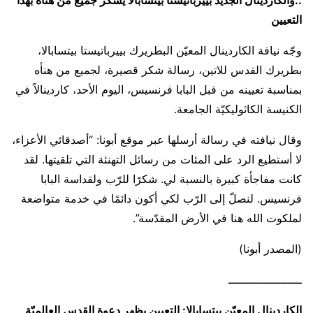
..والكاردينال الجديد بييرباتيستا بيتسابالا يشكر جميع من هنأه بهذا
التعيين
وجّه نيافة الكاردينال المعيّن البطريرك بييرباتيستا بيتسابالا،
بطريرك القدس للاتين، رسالة شكر قصيرة، لجميع من هنأه
بمناسبة تعيينه من قبل البابا فرنسيس، اليوم الأحد، كاردينالاً في
الكنيسة الكاثوليكيّة الجامعة.
وقال نيافته في رسالة أرسلها عبر موقع أبونا: “أصدقائي الأعزاء،
لا أستطيع الرد على المئات من رسائل التهنئة التي تلقيتها. لقد
كانت مفاجأة كبيرة بالنسبة لي. شكرًا للرّب ولقداسة البابا
فرنسيس. لنصلّ إلى الرّب لكي أكون دائمًا في خدمة متواضعة
لملكوت الله هنا في الأرض المقدّسة”.
(المصدر أبونا)
ـــــــــــــــــــــ
الكاردينال المعيّن بيتسابالا: التعيين يظهر دعوة القدس العالميّة