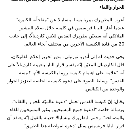
للحوار واللقاء
أعرب البطريرك بييرباتيستا بيتسابالا عن “مفاجأته الكبيرة”
عندما أعلن البابا فرنسيس في كلمته خلال صلاة التبشير
الملائكي أنه سيعيّن بطريرك القدس للاتين كاردينالًا، إلى جانب
20 من قادة الكنيسة الآخرين من مختلف أنحاء العالم.
وفي حديث له إلى أندريا تورنيلي، مدير تحرير إعلام الفاتيكان،
قال الكاردينال المعيّن إنّه يفسر قرار البابا بتعيينه كاردينالاً على
أنه “علامة على اهتمام كنيسة روما بالكنيسة الأم، كنيسة
القدس”. وسلط الضوء على دعوة كنيسته الخاصة لتعزيز الحوار
والوحدة بين الكنائس.
وقال: إنّ كنيسة القدس تحمل “دعوة عالميّة للحوار واللقاء”،
ورسالة خاصة “لدعوة جميع المسيحيين وغير المسيحيين للقاء
والمصالحة”. وختم البطريرك بيتسابالا حديثه بالقول إنّه يعتقد أن
قرار البابا فرنسيس يمثل “دعوة لمواصلة هذا الطريق”.