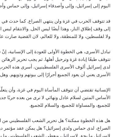
اليوم إلى إسرائيل، وإلى وأصدقاء إسرائيل، وإلى حماس و
قد تتوقف الحرب في غزة ولن ينتهي الصراع. كما حدث في ا
إلى وقف إطلاق النار، وهذا أيضًا ليس الحل. والانتقام ليس 
ولا لفلسطين، ولا للمنطقة، ولا للعالم، لان القضية صارت عا
تبادل الأسرى، هي الخطوة الأولى للعودة إلى الإنسانية، إنْ 
تتوقف طبعًا إبادة غزة وترحيل أهلها. ثم يجب تحرير الرهائ
لدى إسرائيل ألوف الأسرى الفلسطينيين، أسرى هذه الحرب،
الأسرى يعني أن يعود الجميع أحرارًا إلى بيوتهم وذويهم. وهل 
الإنسانية تقتضي أن تتوقف المأساة اليوم في غزة، وأن يتعل
الأساس المتين لسلام عادل ونهائي لا نرى من بعده حربًا جد
للجميع، والمساواة للجميع، والسلام للجميع.
هل هذه الخطوة ممكنة؟ هل تحرير الشعب الفلسطيني من احت
الصراع، لدى حماس ولدى إسرائيل؟ هل يمكن عقد مؤتمر دولي ي
لإسرائيل ما يحق لإسرائيل، ويعطي الشعب الفلسطيني ما يح