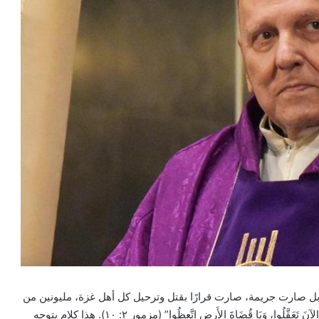
بل صارت جريمة، صارت قرارًا بقتل وترحيل كل أهل غزة، مليونين من
البشر. الحرب يجب أن تتوقف. يقول المزمور: “أيُّهَا المـُلُوكُ الآنَ تَعَقَّلُوا، وَيَا قُضَاةَ الأَرضِ اتَّعِظُوا” (مزمور ٢: ١٠). هذا كلام يتوجه