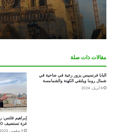
مقالات ذات صلة
البابا فرنسيس يزور رعية في ضاحية في
شمال روما ويلتقي الكهنة والشمامسة
9 أبريل، 2024
إبراهيم فلتس: 
غزة تستضيف 700 شخص إقامة كاملة
5 نوفمبر، 2023