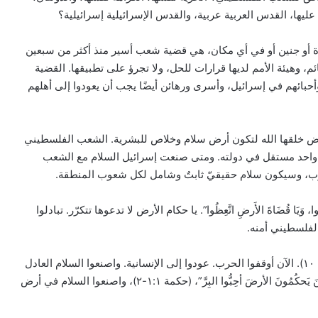
يها، القدس العربية عربية، والقدس الإسرائيلية إسرائيلية؟
 أو جنين أو في أي مكان، هي قضية شعب أسير منذ أكثر من سبعين
ئم، وهيئة الأمم لديها قرارات للحل، ولا تجرؤ على تطبيقها. القضية
حبائهم في إسرائيل، وأسرى ورهائن أيضًا يجب أن يعودوا إلى أهلهم
رض خلقها الله لتكون أرض سلام وخلاص للبشرية. الشعب الفلسطيني
ل واحد مستقل في دولته. ومتى صنعت إسرائيل السلام مع الشعب
بيان مسكوني مشترك حول اتساع نطاق
الصراع في الشرق الأوسط
روب، وسيكون سلام حقيقيّ ثابتٌ وشامل لكل شعوب المنطقة.
 وَيَا قُضَاةَ الأَرضِ اتَّعِظُوا”. يا حكام الأرض لا تدعوها تتكرّر. تبادلوا
الكاردينال بيتسابالا: الكنيسة لن تتخلى أبدًا
لفلسطيني أمنه.
عن المحتاجين في غزة
“أيُّهَا المـُلُوكُ الآنَ تَعَقَّلُوا، وَيَا قُضَاةَ الأَرضِ اتَّعِظُوا” (مزمور ٢: ١٠). الآن أوقفوا الحرب. عودوا إلى الإنسانية. واصنعوا السلام العادل
والنهائي للشعب الفلسطيني وللشعب الإسرائيلي. “أيُّهَا الَّذِينَ يَحكُمُونَ الأرضَ أحِبُّوا البِرَّ”، (حكمة ١:١-٢)، واصنعوا السلام في أرض
دعوة مشتركة لتجديد الإيمان وترسيخ السلام
والحوار.. رسالة دائرة الحوار بين الأديان
بمناسبة رمضان وعيد الفطر