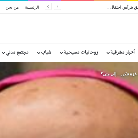
البطريرك إبراهيم إسحق يترأس احتفال اليوبيل الفضي الرهباني لخمسة من الراهبات المصريات
الرئيسية
من نحن
أخبار مشرقية
روحانيات مسيحـية
شباب
مجتمع مدني
غزة تتكرر… إلى متى؟