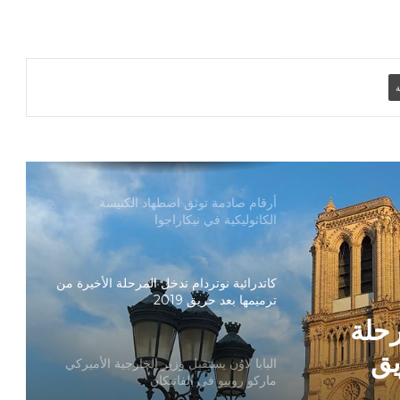
تنسيقية الأرض المقدسة: تضامنوا مع شعب
الأرض المقدسة وساعدوا في تعزيز الحوار
ة
بطريركا الأقباط الكاثوليك والروم الكاثوليك
يحتفلان بختام عام يوبيل “حجاج الرجاء”
أرقام صادمة توثق اضطهاد الكنيسة
الكاثوليكية في نيكاراجوا
كاتدرائية نوتردام تدخل المرحلة الأخيرة من
ترميمها بعد حريق 2019
رحلة
يق
البابا لاوُن يستقبل وزير الخارجية الأميركي
ماركو روبيو في الفاتيكان