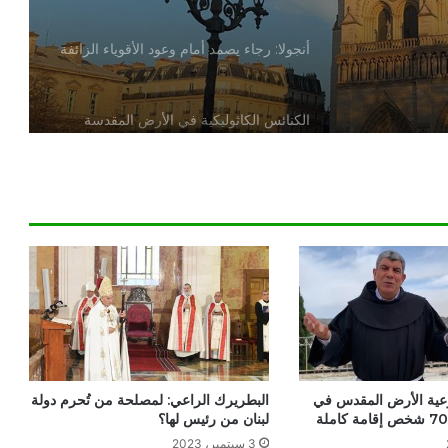
أنجولا: رجاء يصمد أمام وعود الأقوياء الزائفة
الكنائس الكاثوليكية في الأرض المقدسة
تدين تدنيس تمثال المسيح المصلوب
بيان مسكوني مشترك حول اتساع نطاق
الصراع في الشرق الأوسط
الكاردينال بيتسابالا: الكنيسة لن تتخلى أبدًا
عن المحتاجين في غزة
دعوة مشتركة لتجديد الإيمان وترسيخ السلام
رعية الأرض المقدس في
البطريرك الراعي: لمصلحة من تُحرم دولة
والحوار.. رسالة دائرة الحوار بين الأديان
لبنان من رئيس لها؟
بمناسبة رمضان وعيد الفطر
3 سبتمبر، 2023