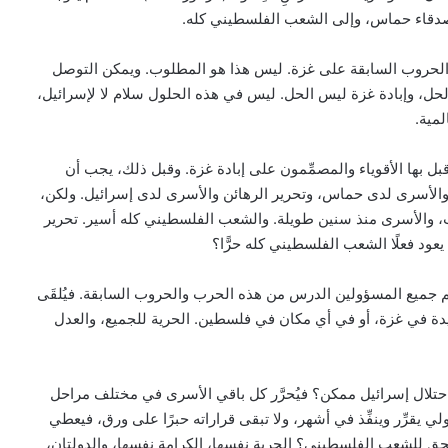
أصدقاء حماس، وإلى الشعب الفلسطيني كله.
لحروب السابقة على غزة. ليس هذا هو المطلوب. ويمكن التوصل
الحل، وإبادة غزة ليس الحل. ليس في هذه الحلول سلام لا لإسرائيل،
لمية.
قبل بها الأقوياء والمصمِّمون على إبادة غزة. وقبل ذلك، يجب أن
ن والأسرى لدى حماس، وتحرير الرهائن والأسرى لدى إسرائيل. ولكن،
 والأسرى منذ سنين طويلة. والشعب الفلسطيني كله أسير. تحرير
يعود فعلًا الشعب الفلسطيني كله حرًّا؟
ّم جميع المسؤولين الدرس من هذه الحرب والحروب السابقة. فيُلقَى
يدة في غزة، أو في أي مكان في فلسطين. الحرية للجميع، والعدل
لال إسرائيل ممكن؟ فيُحرَّر كل باقي الأسرى في مختلف مراحل
قرِّر وينفِّذ في أشهر، ولا تبقى قراراته حبرًا على ورق، فيعطي
ق للشعب الفلسطيني؟ الحرية نفسها، الكرامة نفسها، والدولتان،