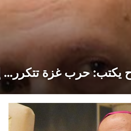
ح يكتب: حرب غزة تتكرر… 