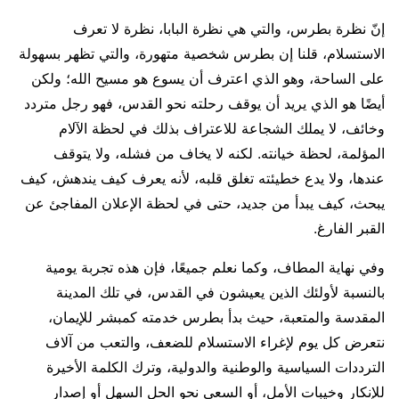
إنّ نظرة بطرس، والتي هي نظرة البابا، نظرة لا تعرف
الاستسلام، قلنا إن بطرس شخصية متهورة، والتي تظهر بسهولة
على الساحة، وهو الذي اعترف أن يسوع هو مسيح الله؛ ولكن
أيضًا هو الذي يريد أن يوقف رحلته نحو القدس، فهو رجل متردد
وخائف، لا يملك الشجاعة للاعتراف بذلك في لحظة الآلام
المؤلمة، لحظة خيانته. لكنه لا يخاف من فشله، ولا يتوقف
عندها، ولا يدع خطيئته تغلق قلبه، لأنه يعرف كيف يندهش، كيف
يبحث، كيف يبدأ من جديد، حتى في لحظة الإعلان المفاجئ عن
القبر الفارغ.
وفي نهاية المطاف، وكما نعلم جميعًا، فإن هذه تجربة يومية
بالنسبة لأولئك الذين يعيشون في القدس، في تلك المدينة
المقدسة والمتعبة، حيث بدأ بطرس خدمته كمبشر للإيمان،
نتعرض كل يوم لإغراء الاستسلام للضعف، والتعب من آلاف
الترددات السياسية والوطنية والدولية، وترك الكلمة الأخيرة
للإنكار وخيبات الأمل، أو السعي نحو الحل السهل أو إصدار