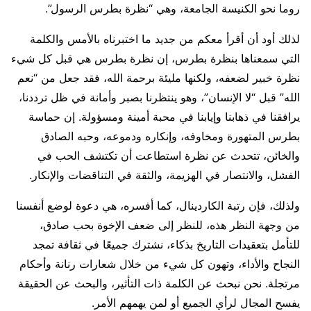
روما نحو الكنيسة الجامعة، وهي “نظرة بطرس الرسول”.
لذلك أود أن أقرأ معكم من جديد ما اختبرناه بالأمس والكلمة
التي سمعناها بنظرة بطرس، إن نظرة بطرس هي قبل كل شيء
نظرة خبير لضعفه، ولكنها مليئة برحمة الله، فقد جعل من “نعم
الله” قبل “لا الإنسان”، وهو ينتظرنا بصبر وأمانة في ظل ترددنا،
يرافقنا في ذهابنا وإيابنا في محبة أمينة ومسؤولة. إن حماسة
بطرس المتهورة ومخاوفه، وإنكاره ودموعه، وحبه الصادق
والخائن، تتحدث عن نظرة استطاعت أن تكتشف الحب في
الفشل، والانتصار في الهزيمة، والثقة في التناقضات والإنكار.
ولذلك، فإن رتبة الكاردينال، كما أفسره، هي دعوة لوضع أنفسنا
من وجهة النظر هذه، للنظر إلى ضعف الإخوة بحب صادق،
للتأمل بتعقيدات التاريخ بذكاء، نشترك جميعًا في ثقافة تمجد
النجاح والأداء، وتهون كل شيء من خلال شعارات رنانة وأحكام
مرتجلة. نحن نبحث عن الكلمة ذات التأثير، والبحث عن الحقيقة
يفسح المجال لرأي الجميع أو لمن يهمهم الأمر.