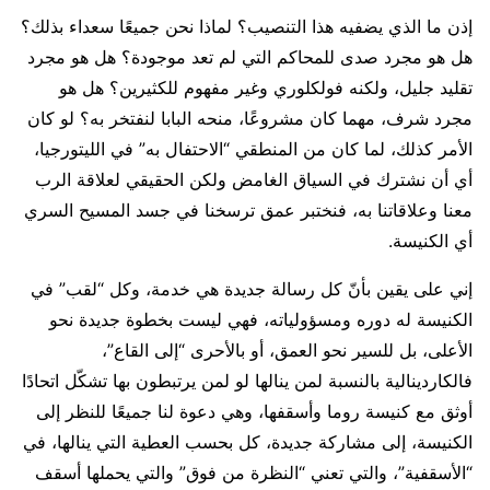
إذن ما الذي يضفيه هذا التنصيب؟ لماذا نحن جميعًا سعداء بذلك؟
هل هو مجرد صدى للمحاكم التي لم تعد موجودة؟ هل هو مجرد
تقليد جليل، ولكنه فولكلوري وغير مفهوم للكثيرين؟ هل هو
مجرد شرف، مهما كان مشروعًا، منحه البابا لنفتخر به؟ لو كان
الأمر كذلك، لما كان من المنطقي “الاحتفال به” في الليتورجيا،
أي أن نشترك في السياق الغامض ولكن الحقيقي لعلاقة الرب
معنا وعلاقاتنا به، فنختبر عمق ترسخنا في جسد المسيح السري
أي الكنيسة.
إني على يقين بأنّ كل رسالة جديدة هي خدمة، وكل “لقب” في
الكنيسة له دوره ومسؤولياته، فهي ليست بخطوة جديدة نحو
الأعلى، بل للسير نحو العمق، أو بالأحرى “إلى القاع”،
فالكاردينالية بالنسبة لمن ينالها لو لمن يرتبطون بها تشكّل اتحادًا
أوثق مع كنيسة روما وأسقفها، وهي دعوة لنا جميعًا للنظر إلى
الكنيسة، إلى مشاركة جديدة، كل بحسب العطية التي ينالها، في
“الأسقفية”، والتي تعني “النظرة من فوق” والتي يحملها أسقف