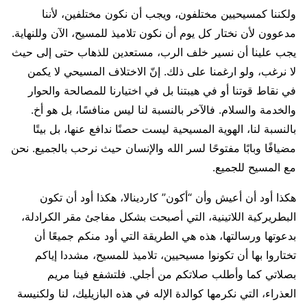
ولكننا كمسيحيين مختلفون، ويجب أن نكون مختلفين، لأننا
مدعوون لأن نختار كل يوم أن نكون تلاميذ للمسيح، الآن وللنهاية.
يجب علينا أن نسير خلف الرب، مستعدين للذهاب حتى إلى حيث
لا نرغب، ولو ارغمنا على ذلك. إنّ الاختلاف المسيحي لا يكمن
في نقاط قوتنا أو في هيبتنا بل في اختيارنا للمصالحة والحوار
والخدمة والسلام. فالآخر بالنسبة لنا ليس منافسًا، بل هو أخ.
بالنسبة لنا، الهوية المسيحية ليست حصنًا ندافع عنها، بل بيتًا
مضيافًا وبابًا مفتوحًا لسر الله والإنسان حيث نرحب بالجميع. نحن
مع المسيح للجميع.
هكذا أود أن أعيش وأن “أكون” كاردينالا، هكذا أود أن تكون
البطريركية اللاتينية، التي أصبحت بشكل مفاجئ مقر الكرادلة،
بدعوتها ورسالتها، هذه هي الطريقة التي أود منكم جميعًا أن
تختاروا بها أن تكونوا مسيحيين، تلاميذ للمسيح، مشددا إياكم
بصلاتي كما وأطلب صلاتكم من أجلي. فلتشفع فينا مريم
العذراء، التي نكرمها كوالدة الإله في هذه البازيليك، لنا ولكنيسة