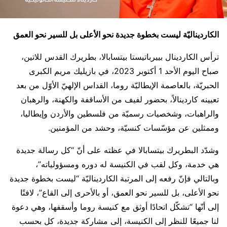
الكارديناليّة ليست بخطوة جديدة نحو الأعلى بل للسير نحو العمق
ترأس الكاردينال بييرباتيستا بيتسابالا، بطريرك القدس للاتين،
صباح اليوم الأحد 1 أكتوبر 2023، في بازيليك مريم الكبرى
الحبريّة، بالعاصمة الإيطاليّة روما، القداس الإلهيّ الأوّل من بعد
تعيينه كاردينالاً، بحضور لفيف من الأساقفة والكهنة، والرهبان
والراهبات، وشخصيات رسميّة من فلسطين والأردن وإيطاليا،
وممثلين عن مؤسّسات كنسيّة، وحشد من المؤمنين.
وشدّد البطريرك بيتسابالا في عظته على أنّ “كل رسالة جديدة
هي خدمة، وكل لقب في الكنيسة له دوره ومسؤولياته”،
وبالتالي فإنّ رفعه إلى المرتبة الكارديناليّة “ليست بخطوة جديدة
نحو الأعلى، بل للسير نحو العمق، أو بالأحرى إلى القاع”، لافتًا
إلى أنّها “تشكّل اتحادًا أوثق مع كنيسة روما وأسقفها، وهي دعوة
لنا جميعًا للنظر إلى الكنيسة، إلى مشاركة جديدة، كل بحسب