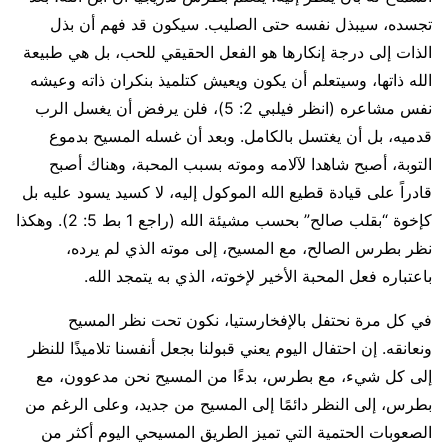
تجسده، سيبذل نفسه حتى الصليب. سيكون قد فهم أن بذل
الذات إلى درجة إنكارها هو الفعل الحقيقي للحب، بل هي طبيعة
الله ذاتها، وسيتعلم أن يكون ويعيش كتلميذ بنكران ذاته وعيشه
نفس مشاعره (انظر فيلبي 2: 5)، فلن يرفض أن يغسل الرب
قدميه، بل أن يغتسل بالكامل. وبعد أن غسله المسيح بدموع
التوبة، أصبح شاهدا لآلامه وموته بسبب المحبة، وهناك أصبح
قادراً على قيادة قطيع الله الموكول إليه، لا كسيد يسود عليه بل
كإخوة “بقلب صالح” بحسب مشيئة الله (راجع 1 بط 5: 2). وهكذا
نظر بطرس الصالح، مع المسيح، إلى موته الذي لم يرده،
باعتباره فعل المحبة الأخير لإخوته، الذي به يتمجد الله.
في كل مرة نحتفل بالإفخارستيا، نكون تحت نظر المسيح
ونعانقه. إن احتفال اليوم يعني قبولنا بجعل أنفسنا تلاميذًا للنظر
إلى كل شيء، مع بطرس، بدءًا من المسيح نحن مدعوون، مع
بطرس، إلى النظر دائمًا إلى المسيح من جديد، وعلى الرغم من
الصعوبات الحتمية التي تميز الطريق المسيحي اليوم أكثر من