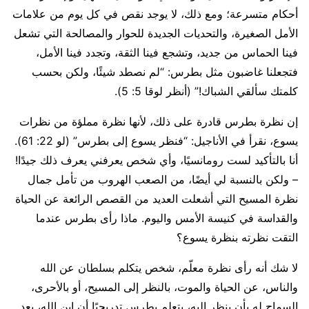
أحكام متسرعة؛ ومع ذلك، لا يوجد نقص في كل يوم من علامات
الأمل الصغيرة، والتحديات الجديدة للحوار والمصالحة التي تشعل
فينا الحماس من جديد، وتشجع فينا الثقة، وتجدد فينا الأمل،
فتجعلنا غاضبون مثل بطرس: “لم نصطد شيئًا، ولكن بحسب
كلمتك سألقي الشباك!” (أنظر لوقا 5: 5).
إن نظرة بطرس قادرة على ذلك، لأنها نظرة مملؤة من نظرات
يسوع، نقرأ في الأناجيل: “فنظر يسوع إلى بطرس” (لو 22: 61).
أنا بالتأكيد لست رومانسيًا، وأي شخص يعرفني يعرف ذلك جيدًا!
– ولكن بالنسبة لي أيضًا، من الصعب الهروب من تأمل جمال
نظرة المسيح التي أشعلت العديد من القصص الرائعة عن الحياة
والقداسة في كنيسة الأمس واليوم. ماذا رأى بطرس عندما
التقت نظرته بنظرة يسوع؟
لا شك أنه رأى نظرة معلّم، شخص يتكلم بسلطان عن الله
والناس، عن الحياة والموت، بالنظر إلى المسيح، أو بالأحرى،
السماح له بأن ينظر إليه، يتعلم بطرس تدريجيًا أن ابن الله، بعد