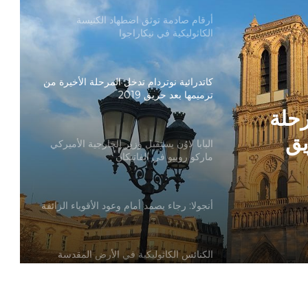
أرقام صادمة توثق اضطهاد الكنيسة
الكاثوليكية في نيكاراجوا
كاتدرائية نوتردام تدخل المرحلة الأخيرة من
ترميمها بعد حريق 2019
رحلة
يق
البابا لاوُن يستقبل وزير الخارجية الأميركي
ماركو روبيو في الفاتيكان
أنجولا: رجاء يصمد أمام وعود الأقوياء الزائفة
الكنائس الكاثوليكية في الأرض المقدسة
تدين تدنيس تمثال المسيح المصلوب