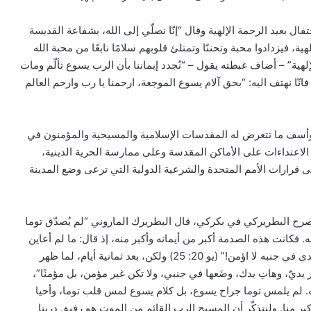
 بعيد الرحمة الإلهية وقال “إنّا نصلّي إلى الله، بشفاعة القديسة
 فيزدادوا محبة وتحننًا وتمتلئ قلوبهم سلامًا نابعًا من محبة الله
ة” – أضاف غبطته يقول – “نُجدد إيماننا بأن الرب يسوع تألّم ومات
انّا نهتف اليه: “بحق آلام يسوع الموجعة، ارحمنا يا رب وارحم العالم
وأسف ما تتعرض له المقدسات الإسلامية والمسيحية والمؤمنون في
الاعتداءات على الأماكن المقدسة وعلى ممارسة الحرية الدينية،
لى قرارات الأمم المتحدة والشرعية الدولية التي ترعى وضع المدينة
رح البطريركي في بكركي، قال البطريرك الماروني “لم يُصدّق توما
كانت هذه الصدمة أكبر من أيمانه وأكبر منه، إذ قال: ما لم أعاين
في يديه مواضع المسامير، وأجعل أصابعي فيها، وما لم أمدّ يدي في جنبه لا اؤمن!” (يو 20: 25) ولكن، بعد ثمانية أيام، لما ظهر
يديّ، وهاتِ يدك، وضَعها في جنبي، ولا تكن غير مؤمن، بل مؤمنًا”،
ته. لم يلمس توما جراح يسوع، بل كلام يسوع لمس قلب توما، وأحيا
كبر منا. ولنتذكّر أن المسيح الرب القائم من الموت هو رفيق دربنا