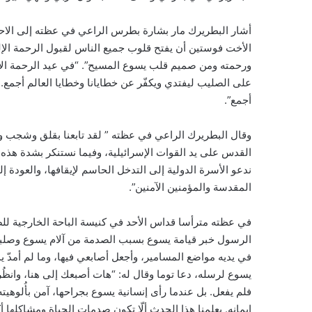
أشار البطريرك مار بشارة بطرس الراعي في عظته إلى الاحتفال
الأخت فوستين أن يفتح قلوب جميع الناس لقبول الرحمة الإلهية،
ورحمته ومن صميم قلب يسوع المسيح”. “في عيد الرحمة الإلهي
على الصليب ليفتدي ويكفّر عن خطايانا وخطايا العالم أجمع. ف
أجمع”.
وقال البطريرك الراعي في عظته ” لقد تابعنا بقلق وشجب 
القدس على يد القوات الإسرائيلية، وفيما نستنكر بشدة هذه 
ندعو الأسرة الدولية إلى التدخل الحاسم لإيقافها، والعودة إ
المقدسة والمؤمنين الآمنين”.
في عظته مترأسا قداس الأحد في كنيسة الباحة الخارجية للص
الرسول خبر قيامة يسوع بسبب الصدمة من آلام يسوع وصلبه. ف
يسوع لرسله، دعا توما وقال له: “هات أصبعك إلى هنا، وانظُر 
فلم يفعل. بل عندما رأى إنسانية يسوع بجراحها، آمن بأُلوهي
إيمانه. يعلمنا هذا الحدث ألّا تكون صدمات الحياة ومشاكلها أ