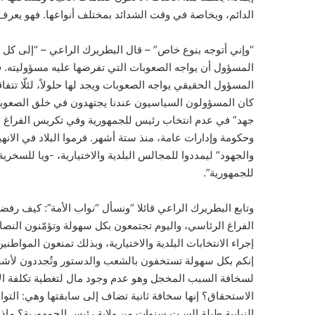
الدائم، وبخاصة في وقت الشدائد بمختلف أنواعها. فهو يعرف 
“وإني أتوجه بنوع خاص” – قال البطريرك الراعي – “إلى كل م
المسؤول أن يواجه الصعوبات التي تفرضها عليه مسؤوليته. فلا
المسؤول الحقيقي يواجه الصعوبات ويجد لها حلولاً، لئلّا تتف
كان المسؤولون السياسيون عندنا يجتهدون في خلق الصعوبات و
جهد” في عدم انتخاب رئيس للجمهورية وفي تكريس الفراغ 
وحكومة وإدارات عامة، منذ ستة أشهر. فرموا البلاد في الانهيار
والجهود” ليمددوا للمجالس البلدية والاختيارية، -ويا للسخري
للجمهورية”.
وتابع البطريرك الراعي قائلا “ونسأل “نواب الأمة”: كيف رفض
الفراغ الرئاسي، واليوم تجتمعون بكل سهولة وتؤمّنون ال
إجراء الانتخابات البلدية والاختيارية، وبذلك تمنعون المواط
إنكم بكل سهولة تستخفون بالشعب والدستور وتُجددون لأشخاص
لسخافة السبب المخجل وهو عدم وجود مال لتغطية تكلفة الانت
الاستحقاق؟ إنها سخافة ثانية تضاف إلى سابقتها وهي: التوا
النيابية طيلة السـت سنوات من ولاية رئيس الجمهورية؟ ماذا 