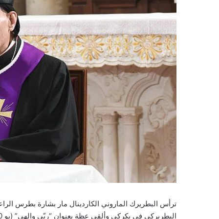
ترأس البطريرك الماروني الكاردينال مار بشارة بطرس الراع
البطريركي في بكركي وألقى عظة بعنوان “ربّي والهي” (يو 20: 28)، مسلطًا الضوء على الاحتفال بعيد الرحمة الإلهية.