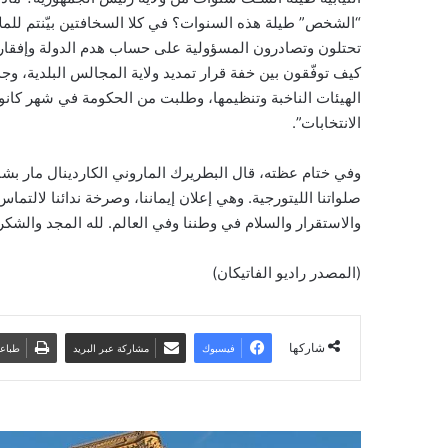
“الشخص” طيلة هذه السنوات؟ في كلا السخافتين بيّنتم للملاء
تحتلون وتصادرون المسؤولية على حساب هدم الدولة وإفقار ا
كيف توفّقون بين خفة قرار تمديد ولاية المجالس البلدية، وجد
الهيئات الناخبة وتنظيمها، وطلبت من الحكومة في شهر كانون
الانتخابات”.
وفي ختام عظته، قال البطريرك الماروني الكاردينال مار بشا
صلواتنا الليتورجية. وهي إعلان إيماننا، وصرخة ندائنا لالتماس
والاستقرار والسلام في وطننا وفي العالم. لله المجد والشكر 
(المصدر راديو الفاتيكان)
شاركها
فيسبوك
مشاركة عبر البريد
طباع