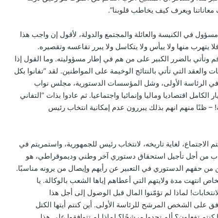
معاناتنا ويعرف كيف يخاطب قلوبنا”.
سؤول في الكنيسة والعائلة والمجتمع والدولة، لأقول إن واجب هذا
 يتهرب منها ولا ييأس ولا يتكاسل ولا يبرر تقاعسه وتقصيره.
اقم وتأتي بالضرر الكبير على من هم في إطار مسؤوليته. وما القول إذا
العقد التي تأتي بالنتائج الوخيمة على المواطنين. لقد “تفانوا بكل
في الرئاسة الأولى، وشل المؤسسات الدستورية، مجلس نواب
 الكامل اقتصاديا وماليا وإنمائيا واجتماعيا. ثم عادوا بذات “التفاني
ة! – ظنًا منهم انهم بذلك يبررون عدم إمكانية انتخاب رئيس
تم الاجتماع، لغاية تاريخه، لانتخاب رئيس للجمهورية، واستمريتم في
نصاب من أجل تأجيل استحقاق دستوري آخر وطني وديموقراطي، هو
نين من حقهم الدستوري في التعبير عن رأيهم وإيصال من يرونه مناسبًا.
 انتهت مدة ولايتهم التي أعطاهم إياها الشعب بالوكالة. يا
خابات! لماذا لم تؤمّنوا المال قبل الوصول إلى أجل هذا
فق على الشخص المرشح للرئاسة الأولى. أين كنتم أيتها الكتل
كنتم تفعلون؟ ألم تجدوا مرشحًا؟ لماذا لم تتوافقوا على هذا