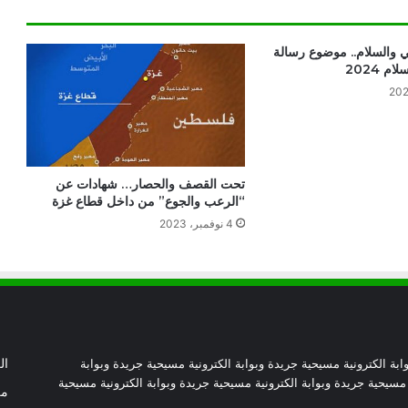
بيان مسكوني مشترك حول اتساع نطاق
الصراع في الشرق الأوسط
ي والسلام.. موضوع رسالة
م 2024
الكاردينال بيتسابالا: الكنيسة لن تتخلى أبدًا
عن المحتاجين في غزة
دعوة مشتركة لتجديد الإيمان وترسيخ السلام
تحت القصف والحصار… شهادات عن
والحوار.. رسالة دائرة الحوار بين الأديان
“الرعب والجوع” من داخل قطاع غزة
بمناسبة رمضان وعيد الفطر
4 نوفمبر، 2023
تنسيقية الأرض المقدسة: تضامنوا مع شعب
الأرض المقدسة وساعدوا في تعزيز الحوار
بطريركا الأقباط الكاثوليك والروم الكاثوليك
يحتفلان بختام عام يوبيل “حجاج الرجاء”
ابة الكترونية مسيحية جريدة وبوابة الكترونية مسيحية جريدة وبوابة
ال
 مسيحية جريدة وبوابة الكترونية مسيحية جريدة وبوابة الكترونية مسيحية
من