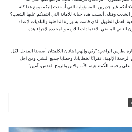
 أنكم غير جديرين بالمسؤولية التي أُسندت إليكم، ومع هذا كله
بيان مسكوني مشترك حول اتساع نطاق
الصراع في الشرق الأوسط
لشعب وقتله. أليست هذه خيانة للأمانة التي ائتمنكم عليها الشعب؟
ية العمل الطويل الذي قامت به وزارة الداخلية والبلديات لإعداد
 الثاني الماضي الاعتمادات اللازمة والمحددة لإجراء هذه
الكاردينال بيتسابالا: الكنيسة لن تتخلى أبدًا
عن المحتاجين في غزة
رة بطرس الراعي: “ربّي وإلهي! هاتان الكلمتان أصبحتا المدخل لكل
 الرحمة الإلهية، غفرانًا لخطايانا، وخطايا جميع البشر، ومن اجل
دعوة مشتركة لتجديد الإيمان وترسيخ السلام
على رحمته اللّامتناهية، الآب والابن والروح القدس، آمين”.
والحوار.. رسالة دائرة الحوار بين الأديان
بمناسبة رمضان وعيد الفطر
تنسيقية الأرض المقدسة: تضامنوا مع شعب
الأرض المقدسة وساعدوا في تعزيز الحوار
ة
بطريركا الأقباط الكاثوليك والروم الكاثوليك
يحتفلان بختام عام يوبيل “حجاج الرجاء”