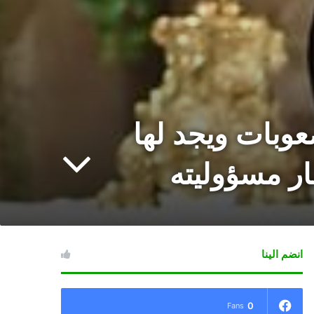
عوبات ويجد لها
ار مسؤوليته
انضم الينا
0
Fans