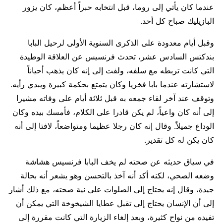
عندما كان يأتي إلى روما، قبل انتخابه حبراً أعظم، كان يزور
البازيليك صباح كل أحد.
وقبل أيام معدودة على الذكرى السنوية الأولى لرحيل البابا
بندكتس السادس عشر، تحدث فرنسيس عن العلاقة الوطيدة
التي كانت تربطه مع سلفه، ولفت إلى إنه كان يذهب أحياناً
لاستشارته عندما بابا فخريا وكان يتمتع بحكمة كبيرة ويبدي رأيه.
وتوقف عند آخر لقاء جمعه به قبل ثلاثة أيام على وفاته مشيرا
إلى أنه كان واعياً، لم يكن قادرا على الكلام، فأمسك بيده وكان
الوداع جميلاً. وقال إنه كان رجلا عظيما ومتواضعاً، لافتا إلى أنه
كان يكن له كل تقدير.
في سياق حديثه عن صحته لم يخف البابا فرنسيس هشاشة
وضعه الصحي، لكنه أكد أنه آخذ بالتحسن وهو يشعر أنه بحالة
جيدة، وقال إنه يحتاج إلى الصلوات على نية صحته، مع ذلك أشار
إلى أن الإنسان يحتاج إلى تقبل عطايا الشيخوخة التي يمكن أن
تفيده من نواح كثيرة، وبعد إلغاء الزيارة التي كانت مقررة إلى