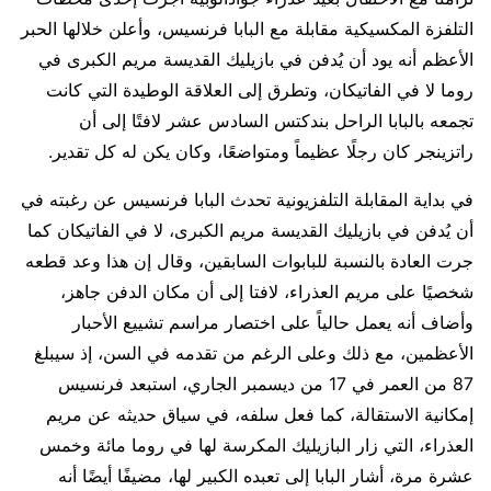
التلفزة المكسيكية مقابلة مع البابا فرنسيس، وأعلن خلالها الحبر
الأعظم أنه يود أن يُدفن في بازيليك القديسة مريم الكبرى في
روما لا في الفاتيكان، وتطرق إلى العلاقة الوطيدة التي كانت
تجمعه بالبابا الراحل بندكتس السادس عشر لافتًا إلى أن
راتزينجر كان رجلًا عظيماً ومتواضعًا، وكان يكن له كل تقدير.
في بداية المقابلة التلفزيونية تحدث البابا فرنسيس عن رغبته في
أن يُدفن في بازيليك القديسة مريم الكبرى، لا في الفاتيكان كما
جرت العادة بالنسبة للبابوات السابقين، وقال إن هذا وعد قطعه
شخصيًا على مريم العذراء، لافتا إلى أن مكان الدفن جاهز،
وأضاف أنه يعمل حالياً على اختصار مراسم تشييع الأحبار
الأعظمين، مع ذلك وعلى الرغم من تقدمه في السن، إذ سيبلغ
87 من العمر في 17 من ديسمبر الجاري، استبعد فرنسيس
إمكانية الاستقالة، كما فعل سلفه، في سياق حديثه عن مريم
العذراء، التي زار البازيليك المكرسة لها في روما مائة وخمس
عشرة مرة، أشار البابا إلى تعبده الكبير لها، مضيفًا أيضًا أنه