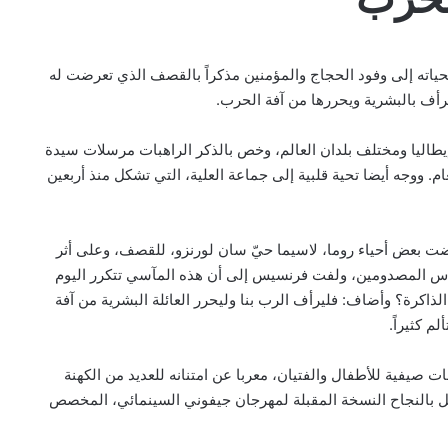
 تحياته إلى وفود الحجاج والمؤمنين مذكراً بالقصف الذي تعرضت له
يرأف بالبشرية ويحررها من آفة الحرب.
وإيطاليا ومختلف بلدان العالم، وخص بالذكر الراهبات مرسلات سيدة
م. ووجه أيضا تحية قلبية إلى جماعة العلية، التي تشكل منذ أربعين
بيان مسكوني مشترك حول اتساع نطاق
الصراع في الشرق الأوسط
ل البابا إنه في التاسع عشر من يوليو عام ١٩٤٣ تعرضت بعض أحياء روما، لاسيما حيّ سان لورنزو، للقصف، وعلى أثر
ناس المصدومين، ولفت فرنسيس إلى أن هذه المآسي تتكرر اليوم
اكرة؟ وأضاف: فليرأف الرب بنا وليحرر العائلة البشرية من آفة
الكاردينال بيتسابالا: الكنيسة لن تتخلى أبدًا
م كثيراً.
عن المحتاجين في غزة
ت صيفية للأطفال والفتيان، معربا عن امتنانه للعديد من الكهنة
كلل بالنجاح النسخة المقبلة لمهرجان جيفوني السينمائي، المخصص
دعوة مشتركة لتجديد الإيمان وترسيخ السلام
والحوار.. رسالة دائرة الحوار بين الأديان
بمناسبة رمضان وعيد الفطر