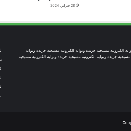
28 فبراير، 2024
تنسيقية الأرض المقدسة: تضامنوا مع شعب
الأرض المقدسة وساعدوا في تعزيز الحوار
بطريركا الأقباط الكاثوليك والروم الكاثوليك
يحتفلان بختام عام يوبيل “حجاج الرجاء”
ابة الكترونية مسيحية جريدة وبوابة الكترونية مسيحية جريدة وبوابة
ال
 مسيحية جريدة وبوابة الكترونية مسيحية جريدة وبوابة الكترونية مسيحية
من
أرقام صادمة توثق اضطهاد الكنيسة
اف
الكاثوليكية في نيكاراجوا
ال
ال
كاتدرائية نوتردام تدخل المرحلة الأخيرة من
ترميمها بعد حريق 2019
ات
البابا لاوُن يستقبل وزير الخارجية الأميركي
ماركو روبيو في الفاتيكان