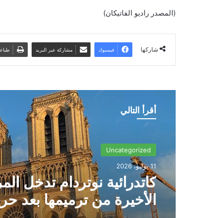
(المصدر راديو الفاتيكان)
شاركها
فيسبوك
مشاركة عبر البريد
طباع
أقرأ التالي
Uncategorized
11 يوليو، 2026
كاتدرائية نوتردام تدخل الم
الأخيرة من ترميمها بعد حر
2019