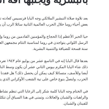
بعد تلاوة صلاة التبشير الملائكي وجه البابا فرنسيس كعادته
بعض أحياء روما خلال الحرب العالمية الثانية سائلا الرب أن 
حيا الحبر الأعظم إذا الحجاج والمؤمنين القادمين من روما 
الرسل اللواتي يتواجدن في روما لمناسبة التئام مجمعهن العا
سنة فسحة للضيافة والتنمية البشرية.
بعدها قا
ذلك شاء البابا المكرم بيوس الثاني عشر أن يكون وسط ال
أيضا وللأسف، متسائلا كيف يمكن أن يحصل ذلك؟ هل فقدنا الذ
الحرب، ولنصلّ بنوع خاص على نية الشعب الأوكراني الذي يتأل
في الختام وجه البابا كلمة شكر إلى الرعايا التي تنظم نشاطا
والراهبات والشبان والعائلات. وتمنى في هذا السياق أن تت
للفيتان والشبان.