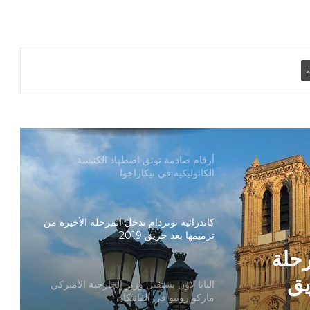
تنسيقية الأرض المقدسة: تضامنوا مع شعب
الأرض المقدسة وساعدوا في تعزيز الحوار
ة
بطريركا الأقباط الكاثوليك والروم الكاثوليك
يحتفلان بختام عام يوبيل “حجاج الرجاء”
أرقام صادمة توثق اضطهاد الكنيسة
الكاثوليكية في نيكاراجوا
كاتدرائية نوتردام تدخل المرحلة الأخيرة من
ترميمها بعد حريق 2019
رحلة
يق
البابا لاوُن يستقبل وزير الخارجية الأميركي
ماركو روبيو في الفاتيكان