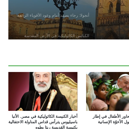
أنجولا: رجاء يصمد أمام وعود الأقوياء الزائفة
الكنائس الكاثوليكية في الأرض المقدسة
تدين تدنيس تمثال المسيح المصلوب
بيان مسكوني مشترك حول اتساع نطاق
الصراع في الشرق الأوسط
الكاردينال بيتسابالا: الكنيسة لن تتخلى أبدًا
عن المحتاجين في غزة
دعوة مشتركة لتجديد الإيمان وترسيخ السلام
حاور الأطفال في إطار
أخبار الكنيسة الكاثوليكية في مصر.. الأنبا
والحوار.. رسالة دائرة الحوار بين الأديان
ل الأخوّة الإنسانية
باسيليوس يترأس قداس المناولة الاحتفالية
بمناسبة رمضان وعيد الفطر
بكنيسة القديسة ريتا بطوه