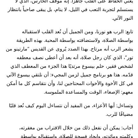
يعني الحفاظ على القلب جاهزا. إنه موقف الحارس، الذي لا
يستسلم لتجربة التعب في الليل، لا ينام، بل يبقى صاحياً بانتظار
النور الآتي.
تابع: الرب هو نورنا، ومن الجميل أن نُعد القلب لاستقباله
بواسطة الصلاة، ولاستضافته بواسطة المحبة. بهذه الطريقة
يشعر الرب أنه مرتاح. بهذا الصدد يُروى عن القديس “مارتينو من
تور”، الذي كان رجل صلاة، أنه بعد أن أعطى نصف معطفه
لشخص فقير، حلم بيسوع مرتديًا هذا الجزء من المعطف الذي
قدّمه. هذا هو برنامج جميل لزمن المجيء: أن نلتقي بيسوع الآتي
في كل الأخوة والأخوات المحتاجين لنا، وأن نتقاسم كل ما أمكن
معهم: الإصغاء، الوقت والمساعدة الملموسة.
وتساءل: أيها الأعزاء، من المفيد أن نتساءل اليوم كيف نُعد قلبًا
مضيافًا للرب.
أجاب: يمكن أن نفعل ذلك من خلال الاقتراب من مغفرته،
وكلمته ومائدته، وإيجاد فسحة للصلاة، واستقباله بواسطة