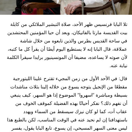
تلا البابا فرنسيس ظهر الأحد، صلاة التبشير الملائكي من كابلة
بيت القديسة مارتا بالفاتيكان، وبعد أن حيا المؤمنين المحتشدين
في ساحة القديس بطرس والذين تابعوه من خلال شاشة
عملاقة، قال البابا إنه لا يستطيع اليوم أيضًا أن يقرأ كل ما كتبه،
لأن صوته لا يساعده، مضيفا أن المونسينيور برايدا سيقرأ الكلمة
نيابة عنه.
قال: في الأحد الأول من زمن المجيء تقترح علينا الليتورجية
مقطعًا من الإنجيل يتوجه يسوع من خلاله إلينا بثلاث مناشدات
بسيطة ومباشرة “اسهروا” الموضوع إذا هو السهر، كيف ينبغي
أن نفهم ذلك؟ نفكر أحيانًا بهذه الفضيلة كموقف الخوف من
عقاب آت، كما لو كان نيزك سيسقط من السماء ويهدد
باستهدافنا إن لم نحيد عنه في الوقت المناسب، لكن بالطبع هذا
ليس معنى السهر المسيحي، إن يسوع، تابع البابا يقول، يفسر