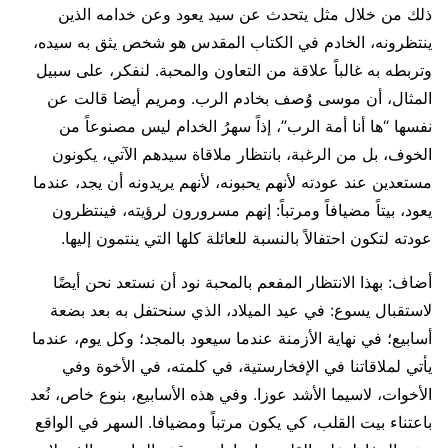
ذلك من خلال مثل يتحدث عن سيد يعود وعن خدامه الذين
ينتظرونه، الخادم في الكتاب المقدس هو شخص يثق به سيده،
وتربطه به غالباً علاقة من التعاون والمحبة. لنفكر، على سبيل
المثال، أن موسى وُصف بخادم الرب. ومريم أيضا قالت عن
نفسها “ها أنا أمة الرب”، إذاً سهرُ الخدام ليس مصنوعاً من
الخوف، بل من الرغبة، بانتظار ملاقاة سيدهم الآتي، يكونون
مستعدين عند عودته لأنهم يحبونه، لأنهم يريدونه أن يجد، عندما
يعود، بيتاً مضيافاً ومرتباً: إنهم مسرورون لرؤيته، فينتظرون
عودته لتكون احتفالاً بالنسبة للعائلة كلها التي ينتمون إليها.
أضاف: بهذا الانتظار المفعم بالمحبة نود أن نستعد نحن أيضًا
لاستقبال يسوع: في عيد الميلاد، الذي سنحتفل به بعد بضعة
أسابيع؛ في نهاية الأزمنة عندما سيعود بالمجد؛ وكل يوم، عندما
يأتي لملاقاتنا في الإفخارستية، في كلمته، في الأخوة وفي
الأخوات، لاسيما الأشد عوزا. وفي هذه الأسابيع، بنوع خاص، نُعد
باعتناء بيت القلب، كي يكون مرتباً ومضيافا. السهر في الواقع