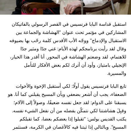
استقبل قداسة البابا فرنسيس في القصر الرسولي بالفاتيكان
المشاركين في مؤتمر تحت عنوان “الهشاشة والجماعة بين
الاستقبال والإدماج” ووجّه الأب الأقدس كلمة رحّب بها بضيوفه
وقال لقد رأيت برنامجكم لهذه الأيام: غني جدًا ومثير جدًا
للاهتمام، لقد وضعتم الهشاشة في المحور. أنا أقدر هذا الخيار،
الإنجيلي بامتياز، وأود أن أترك لكم بعض الأفكار للتأمل
والمسيرة.
تابع البابا فرنسيس يقول أولًا: لكي أستقبل الإخوة والأخوات
الضعفاء، يجب أن أشعر بضعفي وبأن المسيح يقبلني كما أنا. هو
يسبقنا على الدوام: لقد جعل نفسه ضعيفًا، وصولاً إلى الآلام؛
وقبِلَ هشاشتنا لكي نتمكّن بفضله من أن نفعل الشيء نفسه.
يكتب القديس بولس: “تقبلوا إذا بعضكم بعضا، كما تقبلكم
المسيح”. وبالتالي إذا ثبتنا فيه كالأغصان في الكرمة، فسنثمر