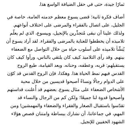
ثمارًا جيدة، حتى في حقل الضيافة الواسع هذا.
أضاف فكرة ثانية؛ قضى يسوع معظم خدمته العامة، خاصة في
الجليل، على اتصال بالفقراء والمرضى على اختلاف أنواعهم.
ولذلك علينا أن نبقى مُتجذِّرين بالإنجيل، وبيسوع، الذي لم يعلّم
تلاميذه أن يخططوا للعناية بالمرضى والفقراء. لقد أراد يسوع أن
يُنشِّأ تلاميذه على أسلوب حياة من خلال التواصل مع الضعفاء
بينهم. وقد رأى التلاميذ كيف كان يلتقي بالناس، ورأوا كيف كان
يستقبلهم: قربه، وعطفه، وحنانه. وبعد القيامة، طبع الروح
القدس فيهم نمط الحياة هذا. وهكذا، فإن الروح القدس قد كوّن
على الدوام رجالًا ونساءً أصبحوا قديسين من خلال محبة
الأشخاص الضعفاء على مثال يسوع. بعضهم قد أُعلنت قداستهم
وأصبحوا قدوة لنا جميعًا؛ ولكن كم من الرجال والنساء قد
تقدّسوا باستقبال الصغار والفقراء والضعفاء والمهمشين! ومن
المهم، في جماعاتنا، أن نشارك ببساطة وامتنان قصص هؤلاء
الشهود الخفيين للإنجيل.