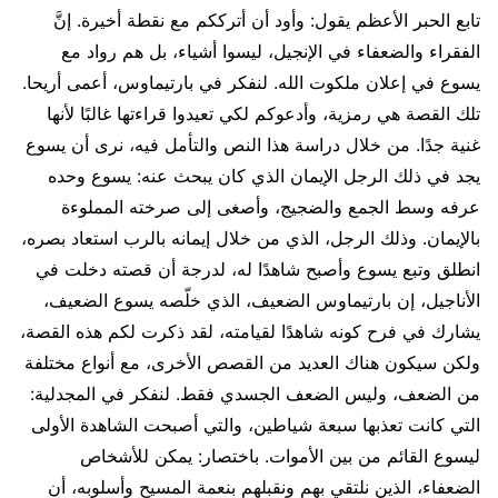
تابع الحبر الأعظم يقول: وأود أن أترككم مع نقطة أخيرة. إنَّ
الفقراء والضعفاء في الإنجيل، ليسوا أشياء، بل هم رواد مع
يسوع في إعلان ملكوت الله. لنفكر في بارتيماوس، أعمى أريحا.
تلك القصة هي رمزية، وأدعوكم لكي تعيدوا قراءتها غالبًا لأنها
غنية جدًا. من خلال دراسة هذا النص والتأمل فيه، نرى أن يسوع
يجد في ذلك الرجل الإيمان الذي كان يبحث عنه: يسوع وحده
عرفه وسط الجمع والضجيج، وأصغى إلى صرخته المملوءة
بالإيمان. وذلك الرجل، الذي من خلال إيمانه بالرب استعاد بصره،
انطلق وتبع يسوع وأصبح شاهدًا له، لدرجة أن قصته دخلت في
الأناجيل، إن بارتيماوس الضعيف، الذي خلّصه يسوع الضعيف،
يشارك في فرح كونه شاهدًا لقيامته، لقد ذكرت لكم هذه القصة،
ولكن سيكون هناك العديد من القصص الأخرى، مع أنواع مختلفة
من الضعف، وليس الضعف الجسدي فقط. لنفكر في المجدلية:
التي كانت تعذبها سبعة شياطين، والتي أصبحت الشاهدة الأولى
ليسوع القائم من بين الأموات. باختصار: يمكن للأشخاص
الضعفاء، الذين نلتقي بهم ونقبلهم بنعمة المسيح وأسلوبه، أن