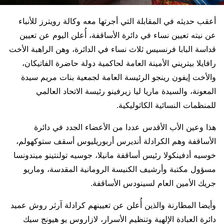
أعقب حديثه في المقابلة التي أجرتها معه وكالة رويترز للأنباء
عن نيته تعيين نساء في دائرة الأساقفة، أُعلن اليوم عن تعيين
قداسة البابا فرنسيس ثلاث نساء في الدائرة، وهن الراهبة الأخت
رافايلا بيتريني الأمينة العامة لحاكمية دولة حاضرة الفاتيكان،
والأخت إيفون رينجو الرئيسة العامة لجمعية بنات مريم سيدة
المعونة، والسيدة ماريا ليا زيرفينو رئيسة الاتحاد العالمي
للمنظمات النسائية الكاثوليكية.
هذا وعين الأب الأقدس عددا من الأعضاء الجدد في دائرة
الأساقفة وهم الكرادلة أنديرس أربوريليوس أسقف ستوكهولم،
خوسيه أدفينكولا رئيس أساقفة مانيلا، جوسيه تولنتينو ميندونسا
مسؤول مكتبة وأرشيف الكنيسة الرومانية المقدسة، وماريو
جريك الأمين العام لسينودس الأساقفة.
وأيضا المطارنة والذين أُعلن عن تعيينهم كرادلة آرثر روش عميد
دائرة العبادة الإلهية وتنظيم الأسرار، لازاروس يو هيونج سيك