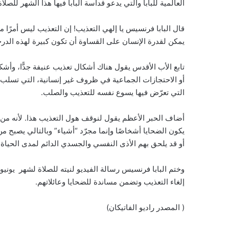
العالمية للبابا والتي يدعو قداسة البابا فيها هذا الشهر للصلا
قال البابا فرنسيس يا إلهي التعذيب! إن التعذيب ليس أمرًا 
يمكن لقدرة الإنسان على القساوة أن تكون كبيرة لهذه الدر
تابع الأب الأقدس يقول هناك أشكال تعذيب عنيفة جدًّا، وأشكا
أو الاحتجازات الجماعية في ظروف غير إنسانية، التي تسلب ك
التي تعرّض فيها يسوع نفسه للتعذيب والصلب.
أضاف الحبر الأعظم يقول لنوقف هول التعذيب هذا. لأنه من
يكون الضحايا أشخاصًا وإنما مجرّد “أشياء” وبالتالي يصبح 
أو قد يلحق بهم الأذى النفسي والجسدي الدائم لمدى الحياة.
إلغاء التعذيب وتضمن مساندة للضحايا وعائلاتهم.
( المصدر راديو الفاتيكان)