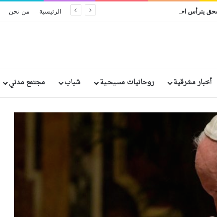
البطريرك إبراهيم إسحق يترأس احتفال اليوبيل الفضي الرهباني لخمسة من الراهبات المصريات
الرئيسية
من نحن
أخبار مشرقية
روحانيات مسيحـية
شباب
مجتمع مدني