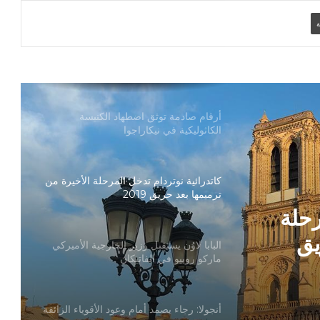
الأرض المقدسة وساعدوا في تعزيز الحوار
ة
بطريركا الأقباط الكاثوليك والروم الكاثوليك
يحتفلان بختام عام يوبيل “حجاج الرجاء”
أرقام صادمة توثق اضطهاد الكنيسة
الكاثوليكية في نيكاراجوا
كاتدرائية نوتردام تدخل المرحلة الأخيرة من
ترميمها بعد حريق 2019
رحلة
يق
البابا لاوُن يستقبل وزير الخارجية الأميركي
ماركو روبيو في الفاتيكان
أنجولا: رجاء يصمد أمام وعود الأقوياء الزائفة