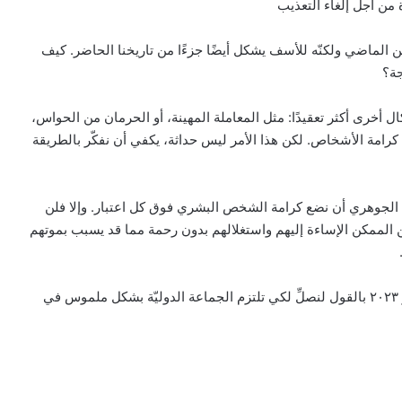
ة من أجل إلغاء التعذيب
من الماضي ولكنّه للأسف يشكل أيضًا جزءًا من تاريخنا الحاضر. كيف
جة؟
ل أخرى أكثر تعقيدًا: مثل المعاملة المهينة، أو الحرمان من الحواس،
رامة الأشخاص. لكن هذا الأمر ليس حداثة، يكفي أن نفكّر بالطريقة
بيان مسكوني مشترك حول اتساع نطاق
الصراع في الشرق الأوسط
 الجوهري أن نضع كرامة الشخص البشري فوق كل اعتبار. وإلا فلن
الكاردينال بيتسابالا: الكنيسة لن تتخلى أبدًا
من الممكن الإساءة إليهم واستغلالهم بدون رحمة مما قد يسبب بموتهم
عن المحتاجين في غزة
وختم البابا فرنسيس رسالة الفيديو لنيته للصلاة لشهر يونيو ٢٠٢٣ بالقول لنصلِّ لكي تلتزم الجماعة الدوليّة بشكل ملموس في
دعوة مشتركة لتجديد الإيمان وترسيخ السلام
والحوار.. رسالة دائرة الحوار بين الأديان
بمناسبة رمضان وعيد الفطر
تنسيقية الأرض المقدسة: تضامنوا مع شعب