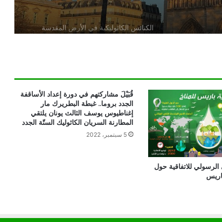
الكنائس الكاثوليكية في الأرض المقدسة
تدين تدنيس تمثال المسيح المصلوب
بيان مسكوني مشترك حول اتساع نطاق
الصراع في الشرق الأوسط
قُبَيْلَ مشاركتهم في دورة إعداد الأساقفة
الجدد بروما.. غبطة البطريرك مار
إغناطيوس يوسف الثالث يونان يلتقي
الكاردينال بيتسابالا: الكنيسة لن تتخلى أبدًا
المطارنة السريان الكاثوليك الستّة الجدد
عن المحتاجين في غزة
5 سبتمبر، 2022
دعوة مشتركة لتجديد الإيمان وترسيخ السلام
الرسولي للاتفاقية حول
والحوار.. رسالة دائرة الحوار بين الأديان
باريس
بمناسبة رمضان وعيد الفطر
تنسيقية الأرض المقدسة: تضامنوا مع شعب
الأرض المقدسة وساعدوا في تعزيز الحوار