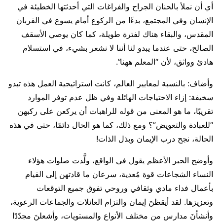
أي أن نملأ بالحنان الجراح والفراغات التي أحدثتها الخطيئة في
الإنسان وفي المجتمع، بدءًا من الركوع أمام يسوع في القربان
المقدس، والبقاء هناك لفترة طويلة، كما كان يوصي الأسقف
الصالح، حتى عندما يبدو لنا أننا لا نشعر بشيء، في استسلام
هادئ وواثق، لأن “المعلم ههنا”.
وأضاف: بالنسبة لمعايير العالم، كانت استراتيجية العمل هذه تبدو
سخيفة: إزاء الاحتياجات الهائلة وفي ظل عدم توفر الموارد
تقريبًا، ما هو المعنى من قوله للراهبات أن يركعن على ركبهن
“للعبادة والتعويض”؟ ومع ذلك، كما هو الحال دائمًا، حتى في هذه
الحالة، نجح درب الإيمان وبذل الذات!
وأوضح الحبر الأعظم يقول في الواقع، ولَّدت صلوات هؤلاء
النساء الشجاعات قوة مُعدية، سرعان ما قادتهن إلى القيام
بأعمال فداء مادي وثقافي وروحي تفوق جميع التوقعات
وتعزيزها. لقد أيقظنَ إيمان والتزام العائلات والجماعات الرعوية،
وأنشأنَ مدارس من مختلف الأنواع والمستويات، وأشعلنَ مجدّدًا