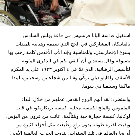
استقبل قداسة البابا فرنسيس في قاعة بولس السادس
بالفاتيكان المشاركين في الحج الذي تنظمه رهبانية تلميذات
يسوع الإفخارستي، وللمناسبة وجّه الأب الأقدس كلمة رحب بها
بضيوفه وقال يسعدني أن ألتقي بكم في الذكرى المئوية
لتأسيس الرهبانية، الذي تمَّ في ٤ أكتوبر ١٩٢٣ على يد المكرم
الأسقف رافايلو ديلي نوكّي وشابتين شجاعتين وسخيتين، ليندا
ماكينا وسيلفيا دي سوما.
واستطرد: لقد ألهم الروح القدس عملهم من خلال النداء
الملموس والملح لكنيسة محلية: كنيسة تريكاريكو، في قلب
لوكانياـ كنيسة حجارة حية ومُتألِّمة، عانت من قرون من البؤس،
وبقيت لفترة طويلة بدون راعٍ وطُبعت مثل أجزاء كثيرة من
أوروبا والعالم في تلك السنوات، بندوب الحرب العالمية الأولى