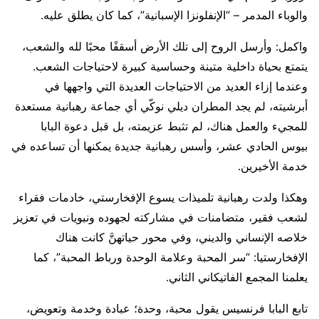
والوباء المدمر – “الإنفلونزا الإسبانية”، كما كان يطلق عليه.
واكمل: وأرسل الروح إلى تلك الأرض أسقفًا محبًا لله والشعب،
يتمتع بحياة داخلية متينة وحساسية كبيرة لاحتياجات الشعب.
وعندما إزاء العديد من الاحتياجات العديدة التي واجهها في
أبرشيته، لم يجد المطران ديلي نوكّي أي جماعة رهبانية مستعدة
للمجيء والعمل هناك، لم تثبط عزيمته، بل قبل دعوة البابا
بيوس الحادي عشر، وأسس رهبانية جديدة يمكنها أن تساعده في
خدمة الأخيرين.
وهكذا ولدت رهبانية تلميذات يسوع الإفخارستي، خادمات فقراء
لشعب فقير، متضامنات في مشاركته لجهوده ونبويات في تعزيز
خلاصه الإنساني والديني، وفي محور حياتهنَّ كانت هناك
الإفخارستيا: “سر المحبة وعلامة الوحدة ورباط المحبة”، كما
يعلمنا المجمع الفاتيكاني الثاني.
تابع البابا فرنسيس يقول محبة، وحدة؛ عبادة وخدمة وتعويض،