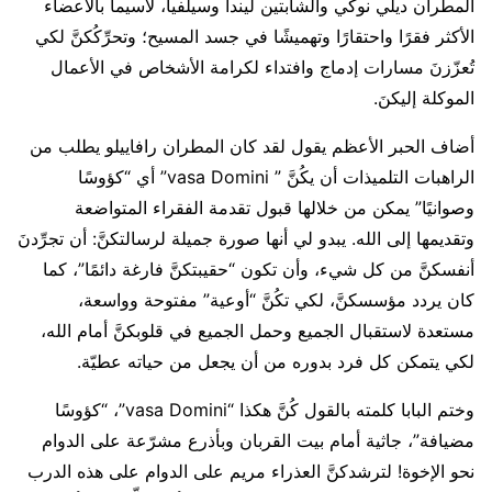
المطران ديلي نوكّي والشابتين ليندا وسيلفيا، لاسيما بالأعضاء
الأكثر فقرًا واحتقارًا وتهميشًا في جسد المسيح؛ وتحرِّكُكنَّ لكي
تُعزّزنَ مسارات إدماج وافتداء لكرامة الأشخاص في الأعمال
الموكلة إليكنَ.
أضاف الحبر الأعظم يقول لقد كان المطران رافاييلو يطلب من
الراهبات التلميذات أن يكُنَّ ” vasa Domini” أي “كؤوسًا
وصوانيًا” يمكن من خلالها قبول تقدمة الفقراء المتواضعة
وتقديمها إلى الله. يبدو لي أنها صورة جميلة لرسالتكنَّ: أن تجرِّدنَ
أنفسكنَّ من كل شيء، وأن تكون “حقيبتكنَّ فارغة دائمًا”، كما
كان يردد مؤسسكنَّ، لكي تكُنَّ “أوعية” مفتوحة وواسعة،
مستعدة لاستقبال الجميع وحمل الجميع في قلوبكنَّ أمام الله،
لكي يتمكن كل فرد بدوره من أن يجعل من حياته عطيّة.
وختم البابا كلمته بالقول كُنَّ هكذا “vasa Domini”، “كؤوسًا
مضيافة”، جاثية أمام بيت القربان وبأذرع مشرّعة على الدوام
نحو الإخوة! لترشدكنَّ العذراء مريم على الدوام على هذه الدرب