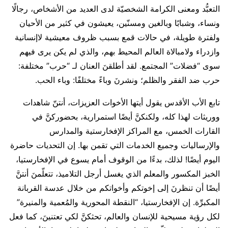
التعبُّد ومعنى الكرامة الشخصيّة لدى العديد من الأشخاص، رجالًا
ونساء، وشبابًا وبالغين ومسنّين، يعيشون في كثير من الأحيان
ولفترة طويلة، في حالات قمع بسبب ظروف معيشية لاإنسانية
وازدراء ولامبالاة العالم المحيط بهم، والذي لم يكن يرى فيهم
سوى “فضلات” المجتمع. لقد أطلقنَ العنان لـ “حرب” مختلفة:
حرب ضد الفقر والظلم؛ ونشرنَ وباءً مختلفًا: وباء الحب.
تابع الأب الأقدس يقول أيتها الأخوات العزيزات، أنتنّ شاهدات
ووريثات لهذا كله، ولكنكنَّ أيضًا استمرارية، بحضوركنَّ في
القارات الخمس، مع المراكز الإفخارستية والمدارس
والإرساليات وجميع الخدمات التي تقمن بها. إن التحديات حاضرة
اليوم أيضًا! لذلك، بدءًا من الوقوف أمام يسوع في الإفخارستيا،
الخبز المكسور والمعلم الذي يغسل أرجل التلاميذ، تتعلّمنَ أنتنَّ
أيضًا أن تنظرنَ إلى إخوتكم وأخواتكم من خلال عدسة القربانة
المكبرِّة. إن الإفخارستيا، “النقطة المحورية والمُعمية والمنيرة”
لكل رؤية مسيحية للإنسان والعالم، تحثكنَّ لكي تعتنينَ، كما فعل