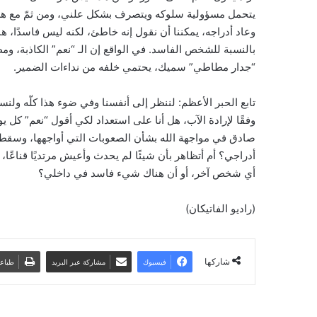
يتحمل مسؤولية سلوكه ويتصرف بشكل علني، ومن ثمّ مع هذا 
وعاد أدراجه، يمكننا أن نقول إنه خاطئ، لكنه ليس فاسدًا، ه
بالنسبة للشخص الفاسد. في الواقع إن الـ “نعم” الكاذبة، ومظ
“جدار مطاطي” سميك، يحتمي خلفه من نداءات الضمير.
تابع الحبر الأعظم: لننظر إلى أنفسنا وفي ضوء هذا كلّه ول
وفقًا لإرادة الآب، هل أنا على استعداد لكي أقول “نعم” كل ي
صادق في مواجهة الله بشأن الصعوبات التي أواجهها، وسقط
أدراجي؟ أم أتظاهر بأن شيئًا لم يحدث وأعيش مرتديًا قناعًا،
أي شخص آخر، أو أن هناك شيء فاسد في داخلي؟
(راديو الفاتيكان)
شاركها
فيسبوك
مشاركة عبر البريد
طباع