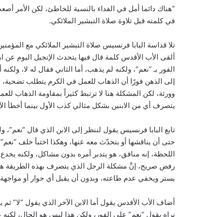
“هناك دائما أمل في الفداء بالنسبة للخاطئ، لكن الأمر أصع
في كلمته قبل تلاوة صلاة التبشير الملائكي.
تلا قداسة البابا فرنسيس صلاة التبشير الملائكي مع المؤم
ألقى الأب الأقدس كلمة قال فيها يتحدث الإنجيل اليوم عن ا
الفور بـ “نعم”، ولكنه لم يذهب، أما الثاني فقال له لا، ولكنه
إلى الذهن فورًا أن الذهاب للعمل في الكرم يتطلب تضحية، و
وورثة، لكن المشكلة هنا لا ترتبط كثيراً بمقاومة الذهاب للعم
يتصرف أي من الابنين بشكل مثالي كذب الأول بينما أخطأ الآخ
تابع البابا فرنسيس يقول لننظر إلى الابن الذي قال “نعم”، ولك
حتى أن يناقشها أو يتحدّث معه عنها، وهكذا اختبأ خلف “نع
اللحظة، إنه منافق، هو يتدبر أمره بدون مشاكل، ولكنه يخدع
رفض صريح، إنَّ مشكلة الرجل الذي يتصرف بهذه الطريقة هي
يستر ويخفي عدم طاعته، وبدون أن يقبل أي حوار أو مواجهة
أضاف الأب الأقدس يقول أما الابن الآخر الذي يقول “لا” ثم 
نراه يقول “نعم” على الفور، ولكن هذا ليس هو الحال، لكنه 