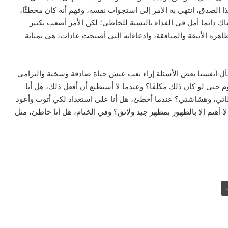
الصدق، انتهى به الأمر إلى استجواب نفسه، وفهم أنه كان مخطئًا،
ناك دائما أمل في الفداء بالنسبة للخاطئ؛ لكن الأمر أصعب بكثير
بيان مسكوني مشترك حول اتساع نطاق
الصراع في الشرق الأوسط
اهره الأنيقة والمنافقة، وادعاءاته التي أصبحت عادات، هي بمثابة
الكاردينال بيتسابالا: الكنيسة لن تتخلى أبدًا
نسأل أنفسنا بعض الأسئلة إزاء تعب عيش حياة صادقة وسخية والتزامي
عن المحتاجين في غزة
وم حتى لو كان ذلك مكلفًا؟ وعندما لا أستطيع أن أفعل ذلك، هل أنا
اتي، وهشاشتي؟ عندما أخطئ، هل أنا على استعداد لكي أتوب وأعود
 لا أهتم إلا بالظهور بمظهر جيد ولائق؟ وفي الختام، هل أنا خاطئ، مثل
دعوة مشتركة لتجديد الإيمان وترسيخ السلام
والحوار.. رسالة دائرة الحوار بين الأديان
بمناسبة رمضان وعيد الفطر
تنسيقية الأرض المقدسة: تضامنوا مع شعب
الأرض المقدسة وساعدوا في تعزيز الحوار
ة
بطريركا الأقباط الكاثوليك والروم الكاثوليك
يحتفلان بختام عام يوبيل “حجاج الرجاء”