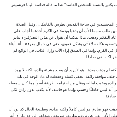
ب بكثير بالنسبة للشخص الفاسد” هذا ما قاله قداسة البابا فرنسيس
نين المحتشدين في ساحة القديس بطرس بالفاتيكان، وقبل الصلاة
بنين طلب منهما الأب أن يذهبا ويعملا في الكرم أحدهما أجاب على
 أعاد التفكير وذهب، ماذا يمكننا أن نقول عن هذين التصرّفَين؟ يبادر
تضحية مُكلفة لا تأتي بشكل عفوي، حتى في جمال معرفتنا بأننا أبناء
ل في الكرم، وإنما في الصدق إزاء الأب وإزاء الذات، في الواقع لم
ر لكنه بقي صادقًا.
نه لم يذهب بعدها، هو لا يريد أن يصنع مشيئة والده، لكنه لا يريد
م”، خلف موافقة زائفة، تخفي كسله وحفظت له ماء الوجه في تلك
 والده ويخيب آماله، ويقلل من احترامه بطريقة أسوأ مما كان سيفعله
 أنه ليس خاطئًا وحسب وإنما هو فاسد، لأنه يكذب بدون رادع لكي
 صادقة.
يذهب فهو صادق هو ليس كاملاً ولكنه صادق وبطبيعة الحال كنا نود أن
على الأقل يعبر عن تردده بطريقة صريحة وشجاعة إلى حد ما، أي أنه