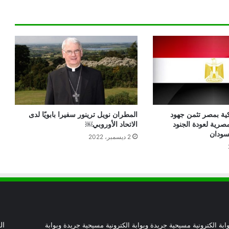
بيان مسكوني مشترك حول اتساع نطاق
الصراع في الشرق الأوسط
الكاردينال بيتسابالا: الكنيسة لن تتخلى أبدًا
عن المحتاجين في غزة
دعوة مشتركة لتجديد الإيمان وترسيخ السلام
كية بمصر تثمن جهود
المطران نويل ترينور سفيرا بابويًا لدى
والحوار.. رسالة دائرة الحوار بين الأديان
مصرية لعودة الجنود
الاتحاد الأوروبي￼
بمناسبة رمضان وعيد الفطر
سودان
2 ديسمبر، 2022
تنسيقية الأرض المقدسة: تضامنوا مع شعب
الأرض المقدسة وساعدوا في تعزيز الحوار
بطريركا الأقباط الكاثوليك والروم الكاثوليك
يحتفلان بختام عام يوبيل “حجاج الرجاء”
ابة الكترونية مسيحية جريدة وبوابة الكترونية مسيحية جريدة وبوابة
ال