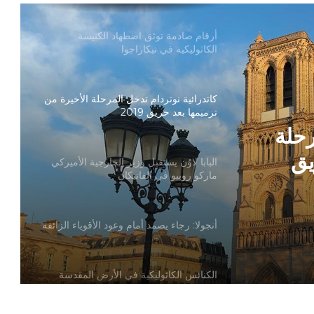
أرقام صادمة توثق اضطهاد الكنيسة
الكاثوليكية في نيكاراجوا
كاتدرائية نوتردام تدخل المرحلة الأخيرة من
ترميمها بعد حريق 2019
رحلة
يق
البابا لاوُن يستقبل وزير الخارجية الأميركي
ماركو روبيو في الفاتيكان
أنجولا: رجاء يصمد أمام وعود الأقوياء الزائفة
الكنائس الكاثوليكية في الأرض المقدسة
تدين تدنيس تمثال المسيح المصلوب